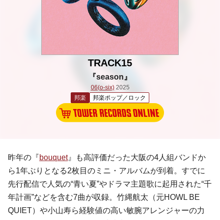
TRACK15
『season』
06(o-six)
2025
邦楽
邦楽ポップ／ロック
昨年の『
bouquet
』も高評価だった大阪の4人組バンドか
ら1年ぶりとなる2枚目のミニ・アルバムが到着。すでに
先行配信で人気の“青い夏”やドラマ主題歌に起用された“千
年計画”などを含む7曲が収録。竹縄航太（元HOWL BE
QUIET）や小山寿ら経験値の高い敏腕アレンジャーの力