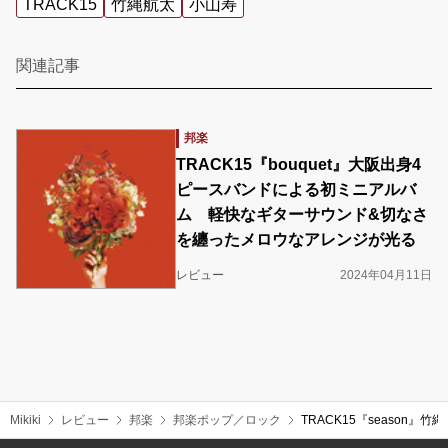
TRACK15
竹縄航太
小山寿
関連記事
邦楽
TRACK15『bouquet』大阪出身4
ピースバンドによる初ミニアルバ
ム 軽快なギターサウンド&切なさ
を纏ったメロウなアレンジが光る
レビュー
2024年04月11日
Mikiki
レビュー
邦楽
邦楽ポップ／ロック
TRACK15『seaso