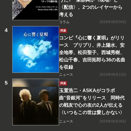
〈配信〉、2つのレイヤーから
考える
コラム
2026年08月04日
邦楽
コンピ『心に響く夏唄』がリリ
ース プリプリ、井上陽水、安
全地帯、松田聖子、西城秀樹、
松山千春、吉田拓郎ら36の名曲
を収録
ニュース
2023年06月13日
邦楽
玉置浩二・ASKAがコラボ
曲“音銀河”をリリース 同時代
の戦友で心の友の2人が伝える
〈いつもこの世は愛しかない〉
ニュース
2026年08月08日