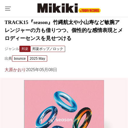
TRACK15『season』竹縄航太や小山寿など敏腕ア
レンジャーの力も借りつつ、個性的な感情表現とメ
ロディーセンスを見せつける
ジャンル
邦楽
邦楽ポップ／ロック
出典
bounce
2025 May
大原かおり
2025年05月08日