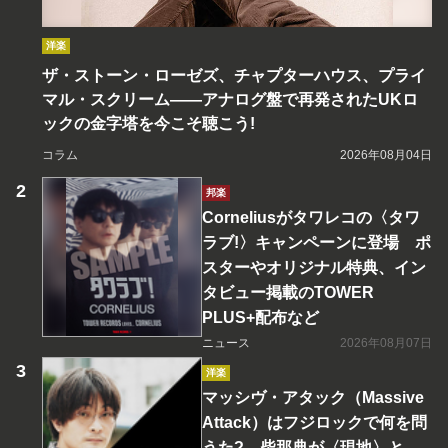
洋楽
ザ・ストーン・ローゼズ、チャプターハウス、プライ
マル・スクリーム――アナログ盤で再発されたUKロ
ックの金字塔を今こそ聴こう!
コラム
2026年08月04日
邦楽
Corneliusがタワレコの〈タワ
ラブ!〉キャンペーンに登場 ポ
スターやオリジナル特典、イン
タビュー掲載のTOWER
PLUS+配布など
ニュース
2026年08月07日
洋楽
マッシヴ・アタック（Massive
Attack）はフジロックで何を問
うた? 柴那典が〈現地〉と