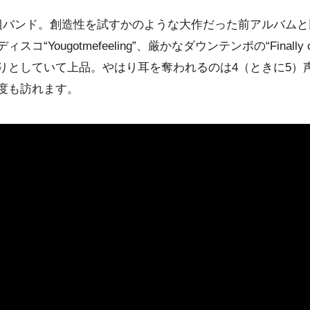
組バンド。創造性を試すかのような大作だった前アルバムと
“Yougotmefeeling”、厳かなダウンテンポの“Finally
りとしていて上品。やはり耳を奪われるのは4（ときに5）
度も訪れます。