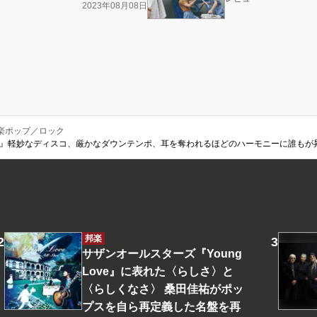
2023年08月08日
楽ポップ／ロック
Loved』軽妙なディスコ、厳かなダウンテンポ、耳を奪われるほどのハーモニーに誰もが
邦楽
サザンオールスターズ『Young
Love』に表れた〈らしさ〉と
〈らしくなさ〉 桑田佳祐がポッ
プスを自ら再定義した名盤を再