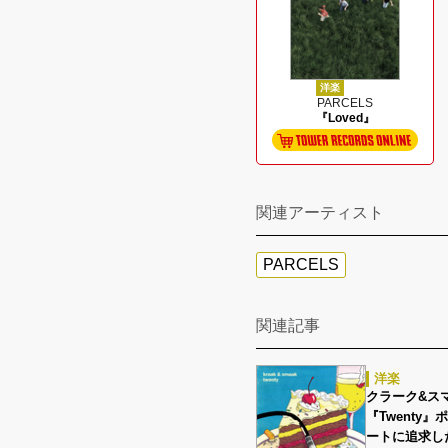
洋楽
PARCELS
『Loved』
関連アーティスト
PARCELS
関連記事
洋楽
クラーク&スマー
『Twenty
ートに追求し