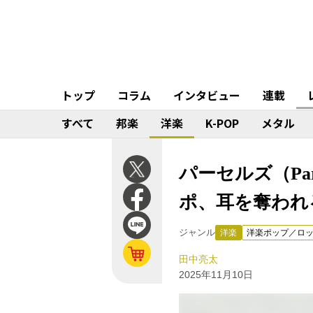
トップ
コラム
インタビュー
連載
すべて
邦楽
洋楽
K-POP
メタル
パーセルズ（Pa
ポ、耳を奪われ
ジャンル
洋楽
洋楽ポップ／ロ
田中亮太
2025年11月10日