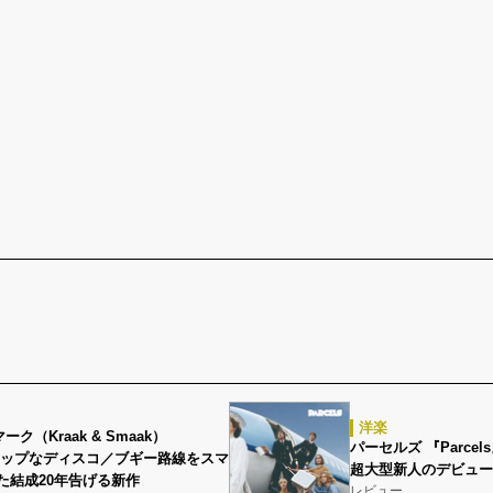
洋楽
ク（Kraak & Smaak）
パーセルズ 『Parce
』ポップなディスコ／ブギー路線をスマ
超大型新人のデビュー
た結成20年告げる新作
レビュー