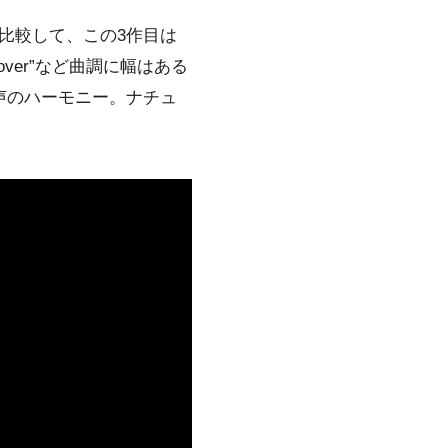
比較して、この3作目は
 over”など曲調に幅はある
声のハーモニー。ナチュ