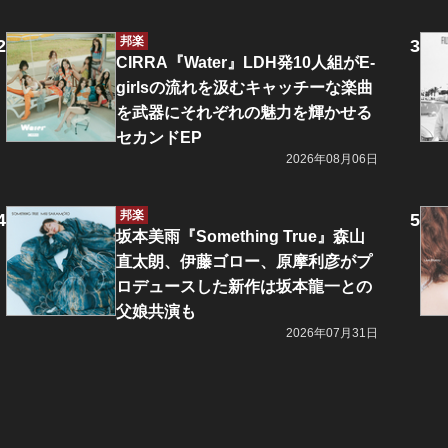
邦楽
CIRRA『Water』LDH発10人組がE-
girlsの流れを汲むキャッチーな楽曲
を武器にそれぞれの魅力を輝かせる
セカンドEP
2026年08月06日
邦楽
坂本美雨『Something True』森山
直太朗、伊藤ゴロー、原摩利彦がプ
ロデュースした新作は坂本龍一との
父娘共演も
2026年07月31日