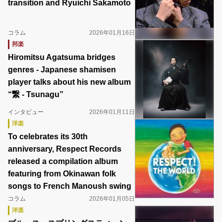
transition and Ryuichi Sakamoto
コラム
2026年01月16日
邦楽
Hiromitsu Agatsuma bridges
genres - Japanese shamisen
player talks about his new album
“繋 - Tsunagu”
インタビュー
2026年01月11日
洋楽
To celebrates its 30th
anniversary, Respect Records
released a compilation album
featuring from Okinawan folk
songs to French Manoush swing
コラム
2026年01月05日
洋楽