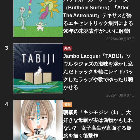
（Butthole Surfers）『After
The Astronaut』テキサスが誇
るエキセントリック集団による
98年の未発表作がついに解禁!
2026年08月07日
邦楽
Jambo Lacquer『TABIJI』ソ
ウルやジャズの滋味を溶かし込
んだトラックを軸にレイドバッ
クしたラップや歌でゆったり聴
かせる
2026年08月07日
書籍
朝霧舟「キシモジン（1）」大
好きな母親が実は偽物かもしれ
ない? 女子高生が直面する疑
惑を描く衝撃作