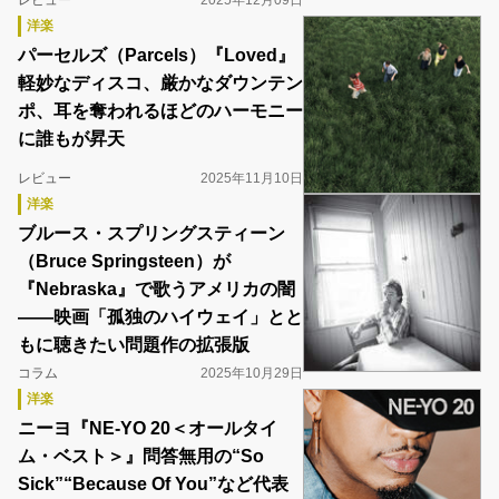
レビュー
2025年12月09日
洋楽
パーセルズ（Parcels）『Loved』
軽妙なディスコ、厳かなダウンテン
ポ、耳を奪われるほどのハーモニー
に誰もが昇天
レビュー
2025年11月10日
洋楽
ブルース・スプリングスティーン
（Bruce Springsteen）が
『Nebraska』で歌うアメリカの闇
――映画「孤独のハイウェイ」とと
もに聴きたい問題作の拡張版
コラム
2025年10月29日
洋楽
ニーヨ『NE-YO 20＜オールタイ
ム・ベスト＞』問答無用の“So
Sick”“Because Of You”など代表