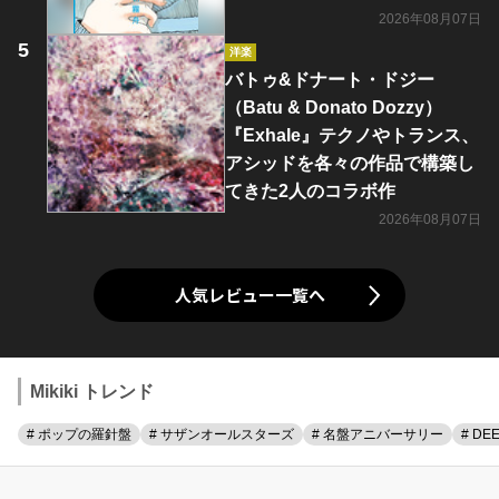
2026年08月07日
洋楽
バトゥ&ドナート・ドジー
（Batu & Donato Dozzy）
『Exhale』テクノやトランス、
アシッドを各々の作品で構築し
てきた2人のコラボ作
2026年08月07日
人気レビュー一覧へ
Mikiki トレンド
# ポップの羅針盤
# サザンオールスターズ
# 名盤アニバーサリー
# DE