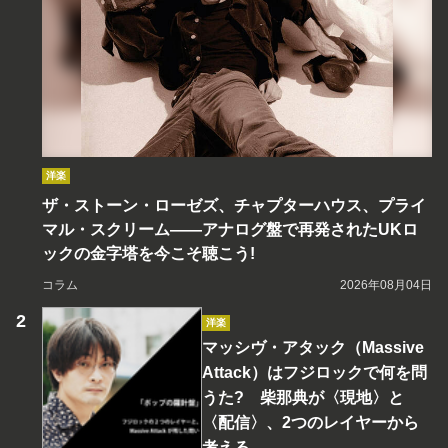
洋楽
ザ・ストーン・ローゼズ、チャプターハウス、プライ
マル・スクリーム――アナログ盤で再発されたUKロ
ックの金字塔を今こそ聴こう!
コラム
2026年08月04日
洋楽
マッシヴ・アタック（Massive
Attack）はフジロックで何を問
うた? 柴那典が〈現地〉と
〈配信〉、2つのレイヤーから
考える