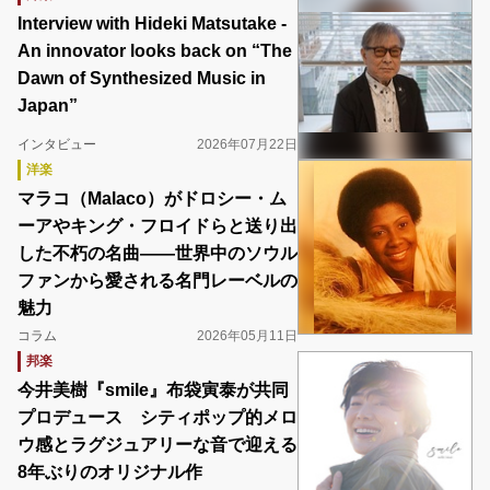
Interview with Hideki Matsutake -
An innovator looks back on “The
Dawn of Synthesized Music in
Japan”
インタビュー
2026年07月22日
洋楽
マラコ（Malaco）がドロシー・ム
ーアやキング・フロイドらと送り出
した不朽の名曲――世界中のソウル
ファンから愛される名門レーベルの
魅力
コラム
2026年05月11日
邦楽
今井美樹『smile』布袋寅泰が共同
プロデュース シティポップ的メロ
ウ感とラグジュアリーな音で迎える
8年ぶりのオリジナル作