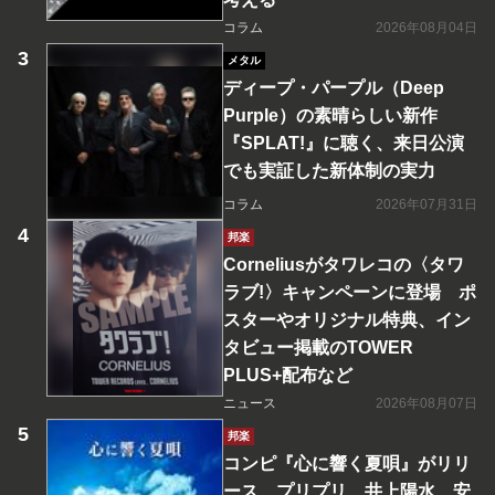
コラム
2026年08月04日
メタル
ディープ・パープル（Deep
Purple）の素晴らしい新作
『SPLAT!』に聴く、来日公演
でも実証した新体制の実力
コラム
2026年07月31日
邦楽
Corneliusがタワレコの〈タワ
ラブ!〉キャンペーンに登場 ポ
スターやオリジナル特典、イン
タビュー掲載のTOWER
PLUS+配布など
ニュース
2026年08月07日
邦楽
コンピ『心に響く夏唄』がリリ
ース プリプリ、井上陽水、安