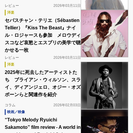
レビュー
2026年03月11日
洋楽
セバスチャン・テリエ（Sébastien
Tellier）『Kiss The Beast』ナイ
ル・ロジャースも参加 メロウディ
スコなど哀愁とエスプリの美学で聴
かせる一枚
レビュー
2026年03月11日
洋楽
2025年に死去したアーティストた
ち ブライアン・ウィルソン、スラ
イ、ディアンジェロ、オジー・オズ
ボーンらと関連作を紹介
コラム
2026年02月03日
映画／映像
“Tokyo Melody Ryuichi
Sakamoto” film review - A world in