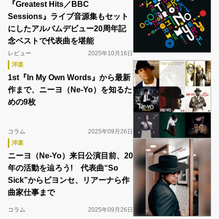
『Greatest Hits／BBC
Sessions』ライブ音源集もセット
にしたアルバムデビュー20周年記
念ベストで代表曲を堪能
レビュー
2025年10月16日
洋楽
1st『In My Own Words』から最新
作まで、ニーヨ（Ne-Yo）を知るた
めの9枚
コラム
2025年09月26日
洋楽
ニーヨ（Ne-Yo）来日公演目前、20
年の活動を辿ろう! 代表曲“So
Sick”からビヨンセ、リアーナら作
曲家仕事まで
コラム
2025年09月26日