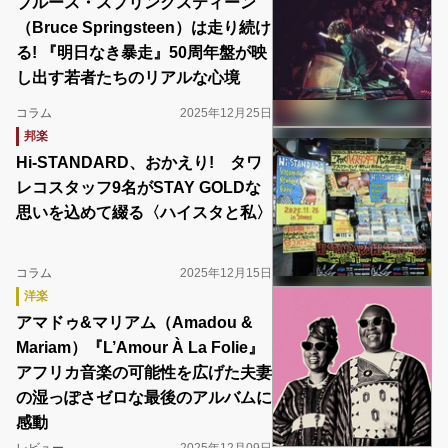
ブルース・スプリングスティーン
（Bruce Springsteen）は走り続け
る! 『明日なき暴走』50周年盤が映
し出す若者たちのリアルな心境
コラム
2025年12月25日
邦楽
Hi-STANDARD、おかえり! タワ
レコスタッフ9名がSTAY GOLDな
思いを込めて綴る〈ハイスタと私〉
コラム
2025年12月15日
洋楽
アマドゥ&マリアム（Amadou &
Mariam）『L’Amour À La Folie』
アフリカ音楽の可能性を広げた夫妻
の湿っぽさゼロな最後のアルバムに
感動