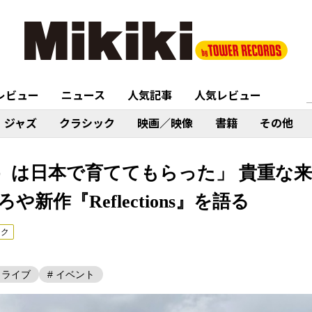
レビュー
ニュース
人気記事
人気レビュー
ジャズ
クラシック
映画／映像
書籍
その他
ue）は日本で育ててもらった」 貴重な
新作『Reflections』を語る
ック
# ライブ
# イベント