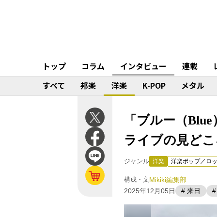
トップ
コラム
インタビュー
連載
すべて
邦楽
洋楽
K-POP
メタル
「ブルー（Bl
ライブの見どころや
ジャンル
洋楽
洋楽ポップ／ロ
構成・文
Mikiki編集部
2025年12月05日
# 来日