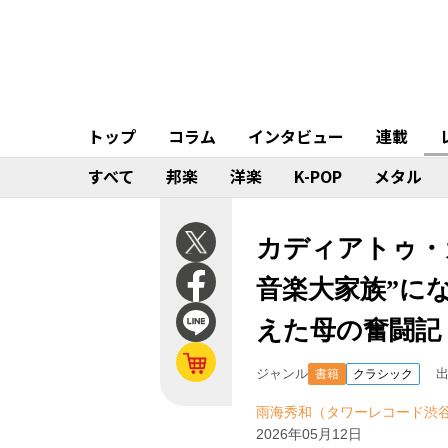
トップ
コラム
インタビュー
連載
すべて
邦楽
洋楽
K-POP
メタル
カディアトゥ・
音楽大家族”に
えた母の奮闘記
ジャンル
書籍
クラシック
雨海秀和（タワーレコード渋
2026年05月12日