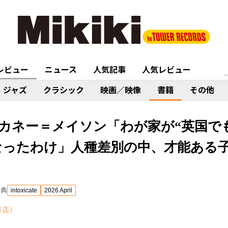
レビュー
ニュース
人気記事
人気レビュー
ジャズ
クラシック
映画／映像
書籍
その他
カネー＝メイソン「わが家が“英国で
なったわけ」人種差別の中、才能ある
出典
intoxicate
2026 April
谷店）