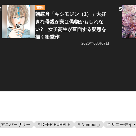
書籍
朝霧舟「キシモジン（1）」大好
きな母親が実は偽物かもしれな
い? 女子高生が直面する疑惑を
描く衝撃作
2026年08月07日
盤アニバーサリー
# DEEP PURPLE
# Number_i
# サニーデイ