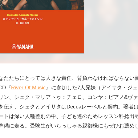
なたたちにとっては大きな責任、背負わなければならない
CD『
River Of Music
』に参加した7人兄妹（アイサタ・ジ
リン、シェク・マリアトゥ：チェロ、コンヤ：ピアノ&ヴ
を伝え、シェクとアイサタはDeccaレーベルと契約。著者
ートは深い人種差別の中、子ども達のためレッスン料捻出や
準備に走る。受験生がいらっしゃる親御様にもぜひお薦め