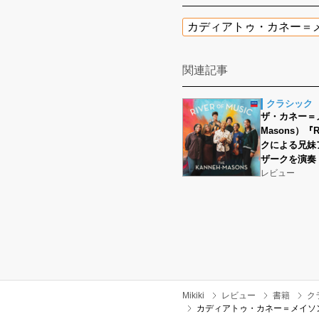
カディアトゥ・カネー＝
関連記事
クラシック
ザ・カネー＝メイ
Masons）『R
クによる兄妹
ザークを演奏
レビュー
Mikiki
レビュー
書籍
ク
カディアトゥ・カネー＝メイソ