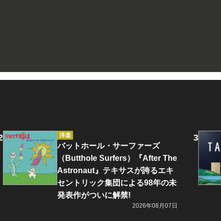
洋楽
バットホール・サーファーズ
（Butthole Surfers）『After The
Astronaut』テキサスが誇るエキ
セントリック集団による98年の未
発表作がついに解禁!
2026年08月07日