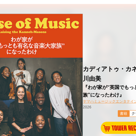
カディアトゥ・カネ
川由美
『わが家が“英国でもっ
族”になったわけ』
ヤマハミュージックエンタテイ
2026
書籍
ク