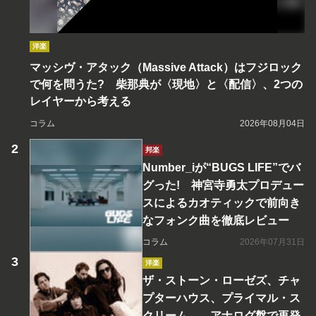
洋楽
マッシヴ・アタック（Massive Attack）はフジロック
で何を問うた? 柴那典が〈現地〉と〈配信〉、2つの
レイヤーから考える
コラム
2026年08月04日
邦楽
Number_iが“BUGS LIFE”でバ
グった! 神宮寺勇太プロデュー
スによるカオティックで前向き
なフォンク曲を徹底レビュー
コラム
2026年07月31日
洋楽
ザ・ストーン・ローゼズ、チャ
プターハウス、プライマル・ス
クリーム――アナログ盤で再発