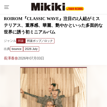
ROIROM『CLASSIC WAVE』注目の2人組がミス
テリアス、重厚感、華麗、艶やかといった多面的な
世界に誘う初ミニアルバム
ジャンル
邦楽
邦楽ポップ／ロック
出典
bounce
2026 July
長澤香奈
2026年07月03日