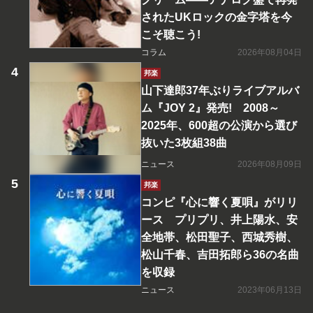
されたUKロックの金字塔を今
こそ聴こう!
コラム
2026年08月04日
邦楽
山下達郎37年ぶりライブアルバ
ム『JOY 2』発売! 2008～
2025年、600超の公演から選び
抜いた3枚組38曲
ニュース
2026年08月09日
邦楽
コンピ『心に響く夏唄』がリリ
ース プリプリ、井上陽水、安
全地帯、松田聖子、西城秀樹、
松山千春、吉田拓郎ら36の名曲
を収録
ニュース
2023年06月13日