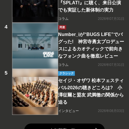
『SPLAT!』に聴く、来日公演
でも実証した新体制の実力
コラム
2026年07月31日
邦楽
Number_iが“BUGS LIFE”でバ
グった! 神宮寺勇太プロデュー
スによるカオティックで前向き
なフォンク曲を徹底レビュー
コラム
2026年07月31日
クラシック
セイジ・オザワ 松本フェスティ
バル2026の聴きどころは? 小
澤征爾と盟友 武満徹の関係から
迫る
インタビュー
2026年08月03日