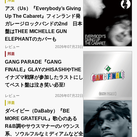
洋楽
アス（Us）『Everybody’s Giving
Up The Cabaret』フィンランド発
ガレージロックバンドの2nd 日本
盤はTHEE MICHELLE GUN
ELEPHANTのカバーも
レビュー
2026年07月23日
邦楽
GANG PARADE『GANG
FINALE』GLAYのHISASHIやTHE
イナズマ戦隊が参加したラストにし
てベスト盤は泣き笑い必至!
レビュー
2026年07月22日
洋楽
ダベイビー（DaBaby）『BE
MORE GRATEFUL』歌心のある
R&B調やサウスマナーのバウンス
系、ソウルフルなミディアムなど全