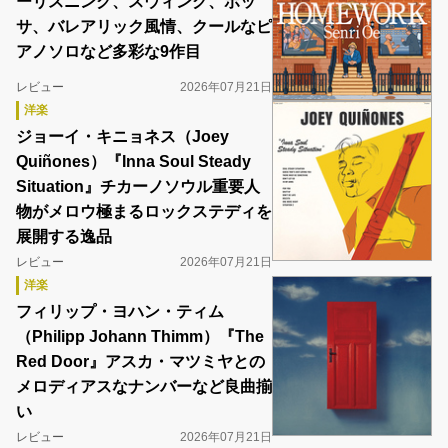
ーリスニング、スウィング、ボッ
サ、バレアリック風情、クールなピ
アノソロなど多彩な9作目
レビュー
2026年07月21日
洋楽
ジョーイ・キニョネス（Joey
Quiñones）『Inna Soul Steady
Situation』チカーノソウル重要人
物がメロウ極まるロックステディを
展開する逸品
レビュー
2026年07月21日
洋楽
フィリップ・ヨハン・ティム
（Philipp Johann Thimm）『The
Red Door』アスカ・マツミヤとの
メロディアスなナンバーなど良曲揃
い
レビュー
2026年07月21日