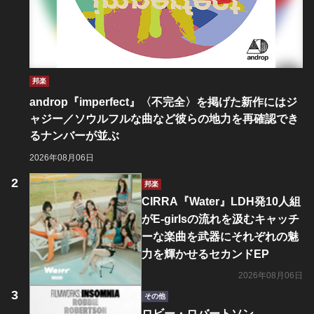
邦楽
androp『imperfect』〈不完全〉を掲げた新作にはジ
ャジー／ソウルフルな曲など彼らの地力を再確認でき
るナンバーが並ぶ
2026年08月06日
邦楽
CIRRA『Water』LDH発10人組
がE-girlsの流れを汲むキャッチ
ーな楽曲を武器にそれぞれの魅
力を輝かせるセカンドEP
2026年08月06日
その他
ロビー・ロバートソン