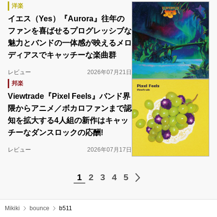
洋楽
イエス（Yes）『Aurora』往年の
ファンを喜ばせるプログレッシブな
魅力とバンドの一体感が映えるメロ
ディアスでキャッチーな楽曲群
レビュー
2026年07月21日
邦楽
Viewtrade『Pixel Feels』バンド界
隈からアニメ／ボカロファンまで認
知を拡大する4人組の新作はキャッ
チーなダンスロックの応酬!
レビュー
2026年07月17日
1
2
3
4
5
Mikiki
bounce
b511