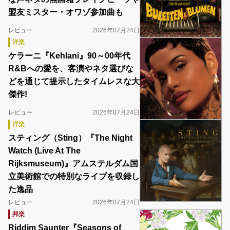
盟友ミスター・オワゾ参加曲も
レビュー
2026年07月24日
洋楽
ケラーニ『Kehlani』90～00年代
R&Bへの愛を、客演やネタ選びな
どを通じて提示したタイムレスな大
傑作!
レビュー
2026年07月24日
洋楽
スティング（Sting）『The Night
Watch (Live At The
Rijksmuseum)』アムステルダム国
立美術館での特別なライブを収録し
た逸品
レビュー
2026年07月24日
邦楽
Riddim Saunter『Seasons of