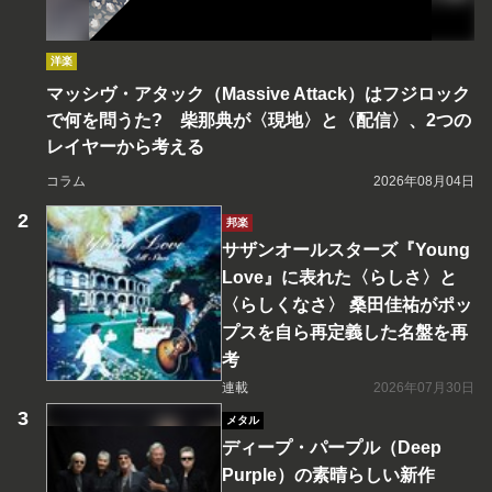
洋楽
マッシヴ・アタック（Massive Attack）はフジロック
で何を問うた? 柴那典が〈現地〉と〈配信〉、2つの
レイヤーから考える
コラム
2026年08月04日
邦楽
サザンオールスターズ『Young
Love』に表れた〈らしさ〉と
〈らしくなさ〉 桑田佳祐がポッ
プスを自ら再定義した名盤を再
考
連載
2026年07月30日
メタル
ディープ・パープル（Deep
Purple）の素晴らしい新作