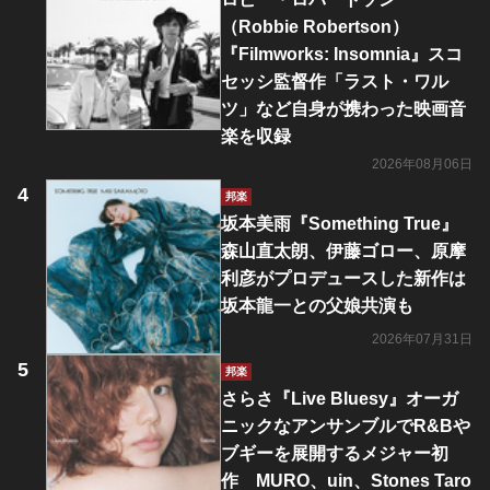
（Robbie Robertson）
『Filmworks: Insomnia』スコ
セッシ監督作「ラスト・ワル
ツ」など自身が携わった映画音
楽を収録
2026年08月06日
邦楽
坂本美雨『Something True』
森山直太朗、伊藤ゴロー、原摩
利彦がプロデュースした新作は
坂本龍一との父娘共演も
2026年07月31日
邦楽
さらさ『Live Bluesy』オーガ
ニックなアンサンブルでR&Bや
ブギーを展開するメジャー初
作 MURO、uin、Stones Taro