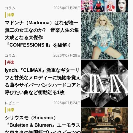
コラム
2026年07月28日
洋楽
マドンナ（Madonna）はなぜ唯一
無二の女王なのか? 音楽人生の集
大成となる大傑作
『CONFESSIONS II』を紐解く
コラム
2026年07月28日
邦楽
lynch.『CLIMAX』激重なギターリ
フと甘美なメロディーに恍惚を覚え
る曲やサイバーパンクハードコアと
呼びたい曲など衝動迸る1枚
レビュー
2026年07月24日
洋楽
シリウスモ（Siriusmo）
『Buletten & Blumen』ユーモラス
な声ネタの無国籍ブレイクビーツや