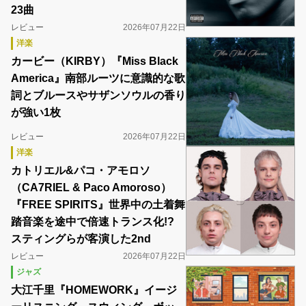
23曲
レビュー
2026年07月22日
洋楽
カービー（KIRBY）『Miss Black
America』南部ルーツに意識的な歌
詞とブルースやサザンソウルの香り
が強い1枚
レビュー
2026年07月22日
洋楽
カトリエル&パコ・アモロソ
（CA7RIEL & Paco Amoroso）
『FREE SPIRITS』世界中の土着舞
踏音楽を途中で倍速トランス化!?
スティングらが客演した2nd
レビュー
2026年07月22日
ジャズ
大江千里『HOMEWORK』イージ