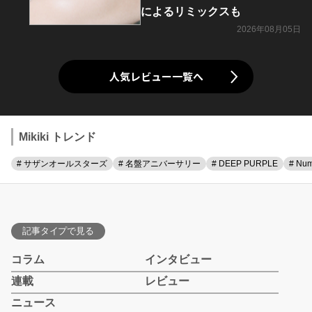
によるリミックスも
2026年08月05日
人気レビュー一覧へ
Mikiki トレンド
# サザンオールスターズ
# 名盤アニバーサリー
# DEEP PURPLE
# Num
記事タイプで見る
コラム
インタビュー
連載
レビュー
ニュース