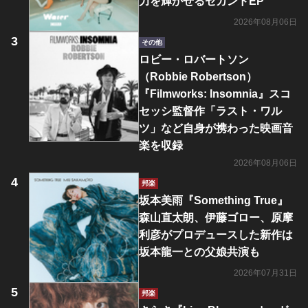
力を輝かせるセカンドEP
2026年08月06日
その他
ロビー・ロバートソン
（Robbie Robertson）
『Filmworks: Insomnia』スコ
セッシ監督作「ラスト・ワル
ツ」など自身が携わった映画音
楽を収録
2026年08月06日
邦楽
坂本美雨『Something True』
森山直太朗、伊藤ゴロー、原摩
利彦がプロデュースした新作は
坂本龍一との父娘共演も
2026年07月31日
邦楽