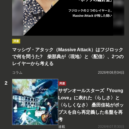
洋楽
マッシヴ・アタック（Massive Attack）はフジロック
で何を問うた? 柴那典が〈現地〉と〈配信〉、2つの
レイヤーから考える
コラム
2026年08月04日
邦楽
サザンオールスターズ『Young
Love』に表れた〈らしさ〉と
〈らしくなさ〉 桑田佳祐がポッ
プスを自ら再定義した名盤を再
考
連載
2026年07月30日