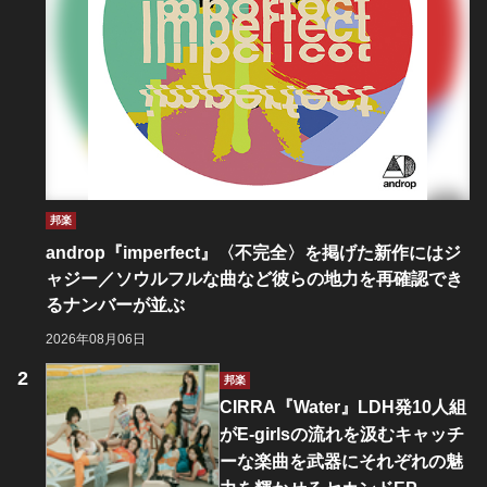
邦楽
androp『imperfect』〈不完全〉を掲げた新作にはジ
ャジー／ソウルフルな曲など彼らの地力を再確認でき
るナンバーが並ぶ
2026年08月06日
邦楽
CIRRA『Water』LDH発10人組
がE-girlsの流れを汲むキャッチ
ーな楽曲を武器にそれぞれの魅