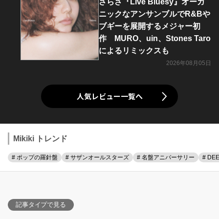
さらさ『Live Bluesy』オーガ
ニックなアンサンブルでR&Bや
ブギーを展開するメジャー初
作 MURO、uin、Stones Taro
によるリミックスも
2026年08月05日
人気レビュー一覧へ
Mikiki トレンド
# ポップの羅針盤
# サザンオールスターズ
# 名盤アニバーサリー
# DE
記事タイプで見る