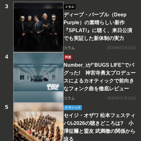
メタル
ディープ・パープル（Deep
Purple）の素晴らしい新作
『SPLAT!』に聴く、来日公演
でも実証した新体制の実力
コラム
2026年07月31日
邦楽
Number_iが“BUGS LIFE”でバ
グった! 神宮寺勇太プロデュー
スによるカオティックで前向き
なフォンク曲を徹底レビュー
コラム
2026年07月31日
クラシック
セイジ・オザワ 松本フェスティ
バル2026の聴きどころは? 小
澤征爾と盟友 武満徹の関係から
迫る