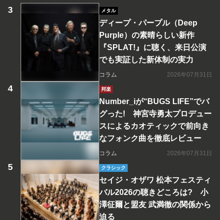
メタル
ディープ・パープル（Deep
Purple）の素晴らしい新作
『SPLAT!』に聴く、来日公演
でも実証した新体制の実力
コラム
2026年07月31日
邦楽
Number_iが“BUGS LIFE”でバ
グった! 神宮寺勇太プロデュー
スによるカオティックで前向き
なフォンク曲を徹底レビュー
コラム
2026年07月31日
クラシック
セイジ・オザワ 松本フェスティ
バル2026の聴きどころは? 小
澤征爾と盟友 武満徹の関係から
迫る