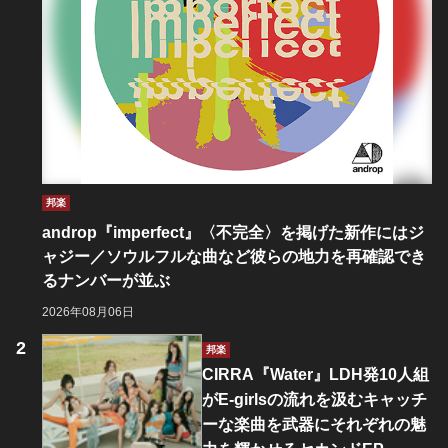
邦楽
androp『imperfect』〈不完全〉を掲げた新作にはジ
ャジー／ソウルフルな曲など彼らの地力を再確認でき
るナンバーが並ぶ
2026年08月06日
邦楽
CIRRA『Water』LDH発10人組
がE-girlsの流れを汲むキャッチ
ーな楽曲を武器にそれぞれの魅