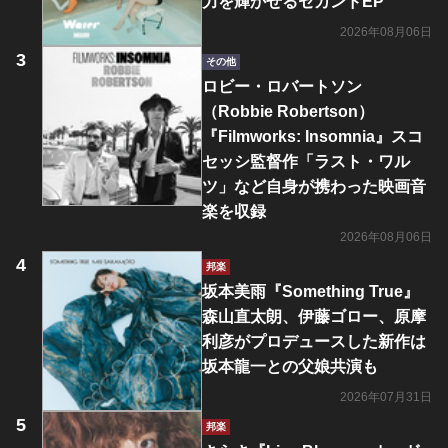
力を輝かせるセカンドEP
2026年08月06日
その他
ロビー・ロバートソン
（Robbie Robertson）
『Filmworks: Insomnia』スコ
セッシ監督作「ラスト・ワル
ツ」など自身が携わった映画音
楽を収録
2026年08月06日
邦楽
坂本美雨『Something True』
森山直太朗、伊藤ゴロー、原摩
利彦がプロデュースした新作は
坂本龍一との父娘共演も
2026年07月31日
邦楽