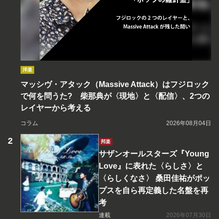
洋楽
マッシヴ・アタック（Massive Attack）はフジロック
で何を問うた? 柴那典が〈現地〉と〈配信〉、2つの
レイヤーから考える
コラム
2026年08月04日
邦楽
サザンオールスターズ『Young
Love』に表れた〈らしさ〉と
〈らしくなさ〉 桑田佳祐がポッ
プスを自ら再定義した名盤を再
考
連載
2026年07月30日