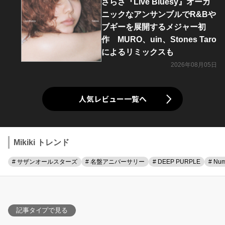
さらさ『Live Bluesy』オーガ
ニックなアンサンブルでR&Bや
ブギーを展開するメジャー初
作 MURO、uin、Stones Taro
によるリミックスも
2026年08月05日
人気レビュー一覧へ
Mikiki トレンド
# サザンオールスターズ
# 名盤アニバーサリー
# DEEP PURPLE
# Num
記事タイプで見る