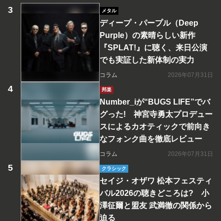
メタル
ディープ・パープル（Deep
Purple）の素晴らしい新作
『SPLAT!』に聴く、来日公演
でも実証した新体制の実力
コラム
2026年07月31日
邦楽
Number_iが“BUGS LIFE”でバ
グった! 神宮寺勇太プロデュー
スによるカオティックで前向き
なフォンク曲を徹底レビュー
コラム
2026年07月31日
クラシック
セイジ・オザワ 松本フェスティ
バル2026の聴きどころは? 小
澤征爾と盟友 武満徹の関係から
迫る