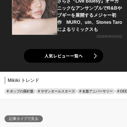
さらさ『Live Bluesy』オーガ
ニックなアンサンブルでR&Bや
ブギーを展開するメジャー初
作 MURO、uin、Stones Taro
によるリミックスも
2026年08月05日
人気レビュー一覧へ
Mikiki トレンド
# ポップの羅針盤
# サザンオールスターズ
# 名盤アニバーサリー
# DE
記事タイプで見る