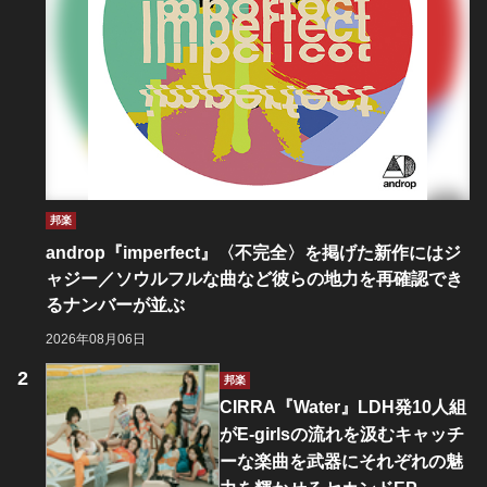
邦楽
androp『imperfect』〈不完全〉を掲げた新作にはジ
ャジー／ソウルフルな曲など彼らの地力を再確認でき
るナンバーが並ぶ
2026年08月06日
邦楽
CIRRA『Water』LDH発10人組
がE-girlsの流れを汲むキャッチ
ーな楽曲を武器にそれぞれの魅