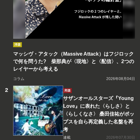
洋楽
マッシヴ・アタック（Massive Attack）はフジロック
で何を問うた? 柴那典が〈現地〉と〈配信〉、2つの
レイヤーから考える
コラム
2026年08月04日
邦楽
サザンオールスターズ『Young
Love』に表れた〈らしさ〉と
〈らしくなさ〉 桑田佳祐がポッ
プスを自ら再定義した名盤を再
考
連載
2026年07月30日