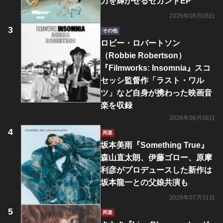
力を輝かせるセカンドEP
2026年08月06日
その他
ロビー・ロバートソン
（Robbie Robertson）
『Filmworks: Insomnia』スコ
セッシ監督作「ラスト・ワル
ツ」など自身が携わった映画音
楽を収録
2026年08月06日
邦楽
坂本美雨『Something True』
森山直太朗、伊藤ゴロー、原摩
利彦がプロデュースした新作は
坂本龍一との父娘共演も
2026年07月31日
邦楽