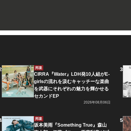
邦楽
CIRRA『Water』LDH発10人組がE-
girlsの流れを汲むキャッチーな楽曲
を武器にそれぞれの魅力を輝かせる
セカンドEP
2026年08月06日
邦楽
坂本美雨『Something True』森山