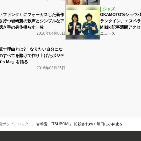
ジャズ
〈ファンク〉にフォーカスした新作
OKAMOTO'Sショ
さ持つ岩崎慧の歌声とシンプルなア
ランクイン、エスペラ
聴き手の身体揺らす一枚
Mikiki記事週間ア
2016年04月05日
ニュース
流す理由とは? なりたい自分にな
のすべてを賭けて作り上げたポジテ
’s Me』を語る
2016年03月25日
楽ポップ／ロック
岩崎愛 『TSUBOMI』 忙殺されゆく毎日に小休止を