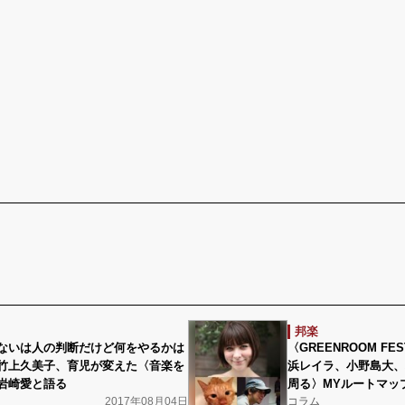
邦楽
ないは人の判断だけど何をやるかは
〈GREENROOM FES
竹上久美子、育児が変えた〈音楽を
浜レイラ、小野島大、
岩崎愛と語る
周る〉MYルートマッ
2017年08月04日
コラム