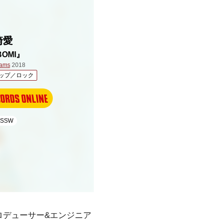
崎愛
BOMI』
eams
2018
ップ／ロック
性SSW
ロデューサー&エンジニア