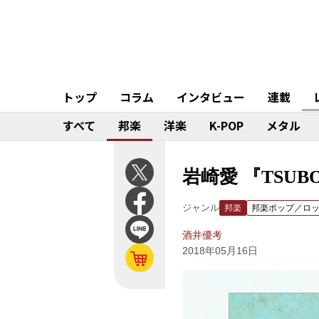
トップ
コラム
インタビュー
連載
すべて
邦楽
洋楽
K-POP
メタル
岩崎愛 『TSU
ジャンル
邦楽
邦楽ポップ／ロ
酒井優考
2018年05月16日