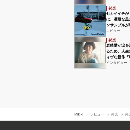
邦楽
セカイイチが
は、洒脱な黒
ンサンブルが
レビュー
邦楽
岩崎愛が涙を
るため、人生
ィヴな新作『It
インタビュー
Mikiki
レビュー
邦楽
邦