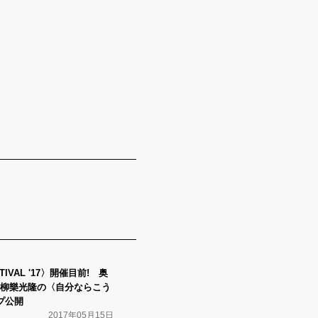
TIVAL '17〉開催目前! 奥
柳樂光隆の〈自分ならこう
プ公開
2017年05月15日