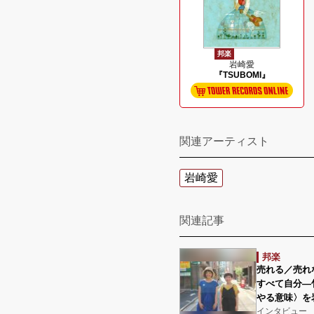
邦楽
岩崎愛
『TSUBOMI』
関連アーティスト
岩崎愛
関連記事
邦楽
売れる／売れ
すべて自分―
やる意味〉を
インタビュー