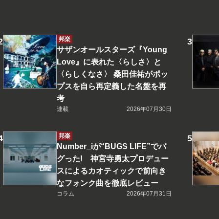
邦楽
サザンオールスターズ『Young
Love』に表れた〈らしさ〉と
〈らしくなさ〉 桑田佳祐がポッ
プスを自ら再定義した名盤を再
考
連載
2026年07月30日
邦楽
Number_iが“BUGS LIFE”でバ
グった! 神宮寺勇太プロデュー
スによるカオティックで前向き
なフォンク曲を徹底レビュー
コラム
2026年07月31日