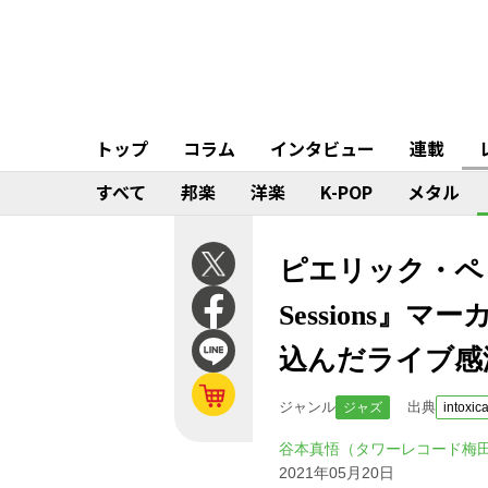
トップ
コラム
インタビュー
連載
すべて
邦楽
洋楽
K-POP
メタル
ピエリック・ペドロン（P
Sessions
込んだライブ感
ジャンル
出典
ジャズ
intoxic
谷本真悟（タワーレコード梅
2021年05月20日