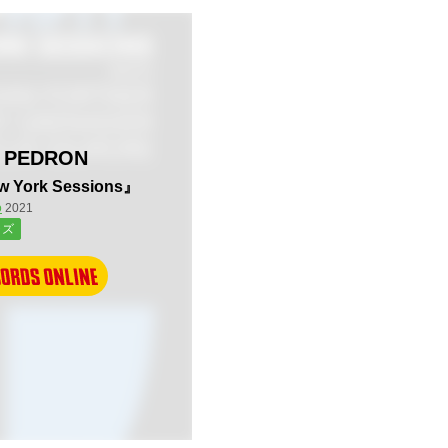
K PEDRON
New York Sessions』
o
2021
ャズ