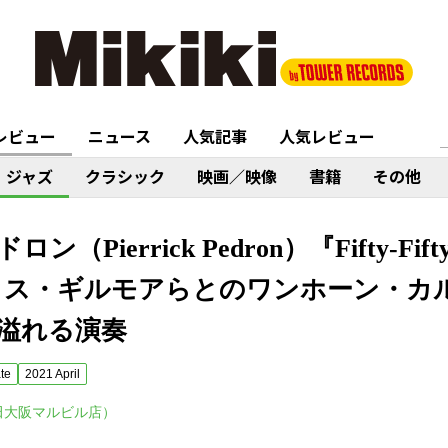
レビュー
ニュース
人気記事
人気レビュー
ジャズ
クラシック
映画／映像
書籍
その他
ierrick Pedron）『Fifty-Fifty [1
』マーカス・ギルモアらとのワンホーン・
溢れる演奏
ate
2021 April
田大阪マルビル店）