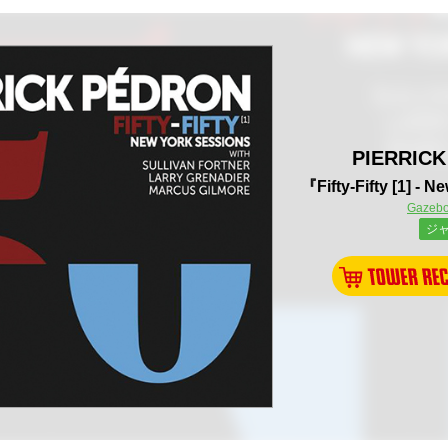
PIERRIC
『Fifty-Fifty [1] - 
Gazeb
ジ