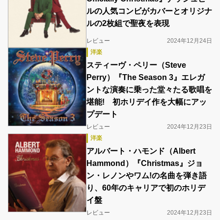
ルの人気コンビがカバーとオリジナ
ルの2枚組で聖夜を表現
レビュー
2024年12月24日
洋楽
スティーヴ・ペリー（Steve
Perry）『The Season 3』エレガ
ントな演奏に乗った堂々たる歌唱を
堪能! 初ホリデイ作を大幅にアッ
プデート
レビュー
2024年12月23日
洋楽
アルバート・ハモンド（Albert
Hammond）『Christmas』ジョ
ン・レノンやワム!の名曲を弾き語
り、60年のキャリアで初のホリデ
イ盤
レビュー
2024年12月23日