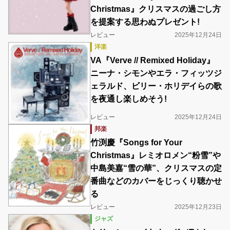
Christmas』クリスマスの過ごし方
を提案する思わぬプレゼント!
レビュー
2025年12月24日
洋楽
VA『Verve // Remixed Holiday』
ニーナ・シモンやエラ・フィッツジ
ェラルド、ビリー・ホリデイらの歌
を夜通し楽しめそう!
レビュー
2025年12月24日
邦楽
竹渕慶『Songs for Your
Christmas』レミオロメン“粉雪”や
中島美嘉“雪の華”、クリスマスの定
番曲などのカバーをじっくり聴かせ
る
レビュー
2025年12月23日
ジャズ