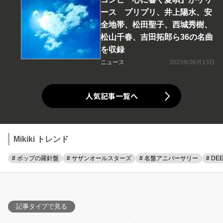
ース プリプリ、井上陽水、安
全地帯、松田聖子、西城秀樹、
松山千春、吉田拓郎ら36の名曲
を収録
ニュース
2023年06月13日
人気記事一覧へ
Mikiki トレンド
# ポップの羅針盤
# サザンオールスターズ
# 名盤アニバーサリー
# DE
記事タイプで見る