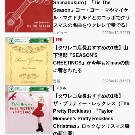
Shimabukuro）『Tis The
Season』ヨー・ヨー・マやマイケ
ル・マクドナルドとのコラボでクリ
スマスの名曲をウクレレで奏でる!
レビュー
2025年12月22日
邦楽
‎【タワレコ店長おすすめの1枚】山
下達郎『SEASON’S
GREETINGS』が今年もX’masの街
に響きわたる
連載
2025年12月15日
メタル
‎【タワレコ店長おすすめの1枚】
ザ・プリティー・レックレス（The
Pretty Reckless）『Taylor
Momsen’s Pretty Reckless
Christmas』ロックなクリスマス盤
の新定番!