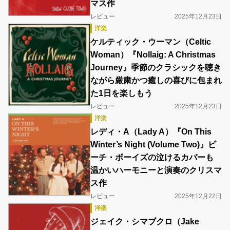
マス作
レビュー
2025年12月23日
洋楽
ケルティック・ウーマン（Celtic
Woman）『Nollaig: A Christmas
Journey』季節のクラシックを聴き
ながら厳粛かつ癒しの喜びに包まれ
た1日を楽しもう
レビュー
2025年12月23日
洋楽
レディ・A（Lady A）『On This
Winter’s Night (Volume Two)』ビ
ーチ・ボーイズの泣けるカバーも
温かいハーモニーと演奏のクリスマ
ス作
レビュー
2025年12月22日
洋楽
ジェイク・シマブクロ（Jake