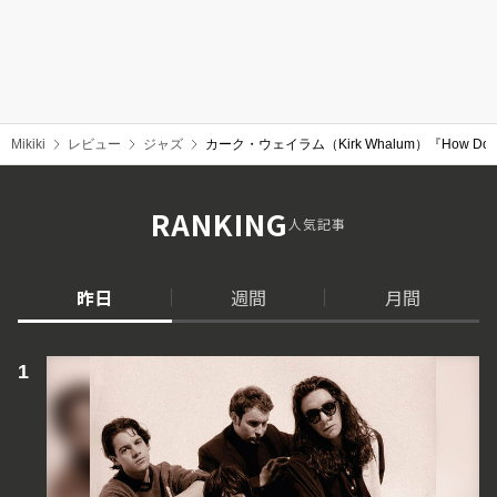
Mikiki
レビュー
ジャズ
カーク・ウェイラム（Kirk Whalum）『How D
RANKING
人気記事
昨日
週間
月間