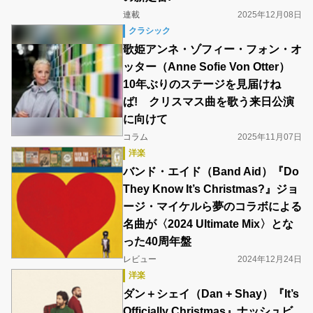
連載
2025年12月08日
クラシック
歌姫アンネ・ゾフィー・フォン・オ
ッター（Anne Sofie Von Otter）
10年ぶりのステージを見届けね
ば! クリスマス曲を歌う来日公演
に向けて
コラム
2025年11月07日
洋楽
バンド・エイド（Band Aid）『Do
They Know It’s Christmas?』ジョ
ージ・マイケルら夢のコラボによる
名曲が〈2024 Ultimate Mix〉とな
った40周年盤
レビュー
2024年12月24日
洋楽
ダン＋シェイ（Dan + Shay）『It’s
Officially Christmas』ナッシュビ