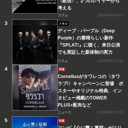
〈配信〉、2つのレイヤーから
考える
コラム
2026年08月04日
メタル
ディープ・パープル（Deep
Purple）の素晴らしい新作
『SPLAT!』に聴く、来日公演
でも実証した新体制の実力
コラム
2026年07月31日
邦楽
Corneliusがタワレコの〈タワ
ラブ!〉キャンペーンに登場 ポ
スターやオリジナル特典、イン
タビュー掲載のTOWER
PLUS+配布など
ニュース
2026年08月07日
邦楽
コンピ『心に響く夏唄』がリリ