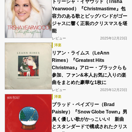
トリーシャ・イヤウッド（Trisha
Yearwood）『Christmastime』包
容力のある歌とビッグバンドがゴー
ジャスに響く正装のクリスマスを堪
能
レビュー
2025年12月23日
洋楽
リアン・ライムス（LeAnn
Rimes）『Greatest Hits
Christmas』アロー・ブラックらも
参加、ファン&本人お気に入りの楽
曲をまとめた豪華な1枚に
レビュー
2025年12月23日
洋楽
ブラッド・ペイズリー（Brad
Paisley）『Snow Globe Town』男
臭く優しい歌がかっこいい! 新曲
とスタンダードで構成されたクリス