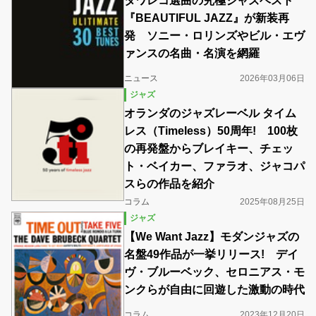
タワレコ選曲の究極ジャズベスト
『BEAUTIFUL JAZZ』が新装再
発 ソニー・ロリンズやビル・エヴ
ァンスの名曲・名演を網羅
ニュース
2026年03月06日
ジャズ
オランダのジャズレーベル タイム
レス（Timeless）50周年! 100枚
の再発盤からブレイキー、チェッ
ト・ベイカー、ファラオ、ジャコパ
スらの作品を紹介
コラム
2025年08月25日
ジャズ
【We Want Jazz】モダンジャズの
名盤49作品が一挙リリース! デイ
ヴ・ブルーベック、セロニアス・モ
ンクらが自由に回遊した激動の時代
コラム
2023年12月20日