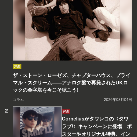
洋楽
ザ・ストーン・ローゼズ、チャプターハウス、プライ
マル・スクリーム――アナログ盤で再発されたUKロ
ックの金字塔を今こそ聴こう!
コラム
2026年08月04日
邦楽
Corneliusがタワレコの〈タワ
ラブ!〉キャンペーンに登場 ポ
スターやオリジナル特典、イン