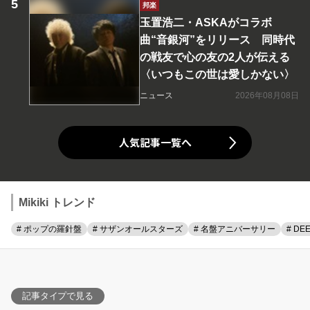
邦楽
玉置浩二・ASKAがコラボ
曲“音銀河”をリリース 同時代
の戦友で心の友の2人が伝える
〈いつもこの世は愛しかない〉
ニュース
2026年08月08日
人気記事一覧へ
Mikiki トレンド
# ポップの羅針盤
# サザンオールスターズ
# 名盤アニバーサリー
# DE
記事タイプで見る