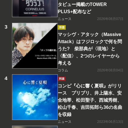
タビュー掲載のTOWER
PLUS+配布など
ニュース
2026年08月07日
洋楽
マッシヴ・アタック（Massive
Attack）はフジロックで何を問
うた? 柴那典が〈現地〉と
〈配信〉、2つのレイヤーから
考える
コラム
2026年08月04日
邦楽
コンピ『心に響く夏唄』がリリ
ース プリプリ、井上陽水、安
全地帯、松田聖子、西城秀樹、
松山千春、吉田拓郎ら36の名曲
を収録
ニュース
2023年06月13日