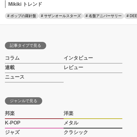
Mikiki トレンド
# ポップの羅針盤
# サザンオールスターズ
# 名盤アニバーサリー
# DE
記事タイプで見る
コラム
インタビュー
連載
レビュー
ニュース
ジャンルで見る
邦楽
洋楽
K-POP
メタル
ジャズ
クラシック