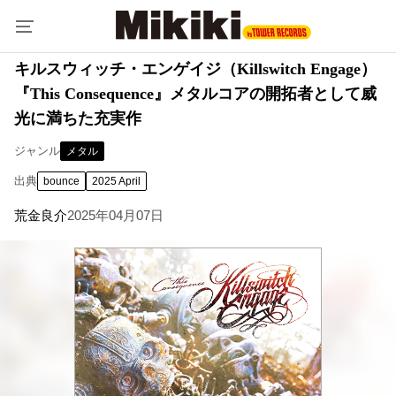
キルスウィッチ・エンゲイジ（Killswitch Engage）
『This Consequence』メタルコアの開拓者として威
光に満ちた充実作
ジャンル
メタル
出典
bounce
2025 April
荒金良介
2025年04月07日