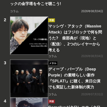
ックの金字塔を今こそ聴こう!
コラム
2026年08月04日
洋楽
マッシヴ・アタック（Massive
Attack）はフジロックで何を問
うた? 柴那典が〈現地〉と
〈配信〉、2つのレイヤーから
考える
コラム
2026年08月04日
メタル
ディープ・パープル（Deep
Purple）の素晴らしい新作
『SPLAT!』に聴く、来日公演
でも実証した新体制の実力
コラム
2026年07月31日
邦楽