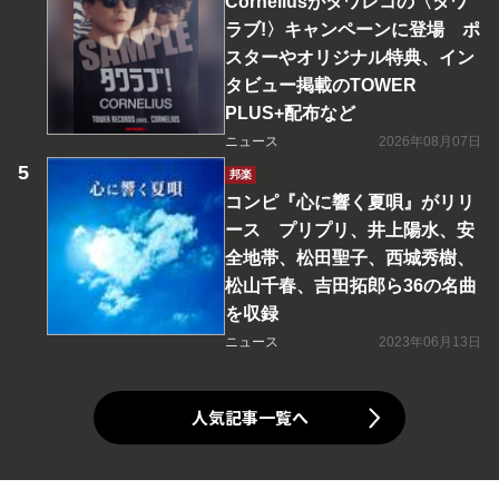
Corneliusがタワレコの〈タワ
ラブ!〉キャンペーンに登場 ポ
スターやオリジナル特典、イン
タビュー掲載のTOWER
PLUS+配布など
ニュース
2026年08月07日
邦楽
コンピ『心に響く夏唄』がリリ
ース プリプリ、井上陽水、安
全地帯、松田聖子、西城秀樹、
松山千春、吉田拓郎ら36の名曲
を収録
ニュース
2023年06月13日
人気記事一覧へ