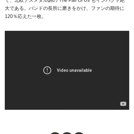
て、北欧デスメタル調の“The Fall Of Us”もインパクト絶
大である。バンドの長所に磨きをかけ、ファンの期待に
120％応えた一枚。