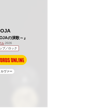
OOJA
OOJAの演歌～』
サル
2026
ップ／ロック
# カヴァー