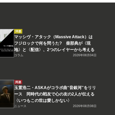
洋楽
マッシヴ・アタック（Massive Attack）は
フジロックで何を問うた? 柴那典が〈現
地〉と〈配信〉、2つのレイヤーから考える
コラム
2026年08月04日
邦楽
玉置浩二・ASKAがコラボ曲“音銀河”をリリ
ース 同時代の戦友で心の友の2人が伝える
〈いつもこの世は愛しかない〉
ニュース
2026年08月08日