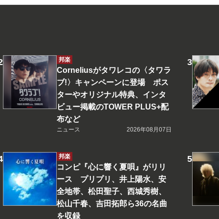
邦楽
Corneliusがタワレコの〈タワラ
ブ!〉キャンペーンに登場 ポス
ターやオリジナル特典、インタ
ビュー掲載のTOWER PLUS+配
布など
ニュース
2026年08月07日
邦楽
コンピ『心に響く夏唄』がリリ
ース プリプリ、井上陽水、安
全地帯、松田聖子、西城秀樹、
松山千春、吉田拓郎ら36の名曲
を収録