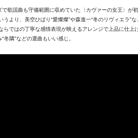
ーズで歌謡曲も守備範囲に収めていた〈カヴァーの女王〉が
いうより、美空ひばり“愛燦燦”や森進一“冬のリヴィエラ”
ならではの丁寧な感情表現が映えるアレンジで上品に仕上
み“冬隣”などの選曲もいい感じ。