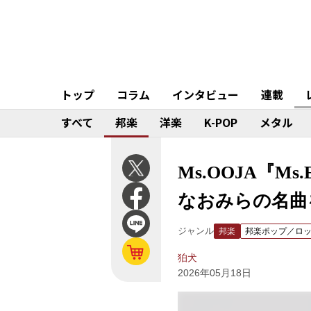
トップ
コラム
インタビュー
連載
すべて
邦楽
洋楽
K-POP
メタル
Ms.OOJA『
なおみらの名曲
ジャンル
邦楽
邦楽ポップ／ロ
狛犬
2026年05月18日