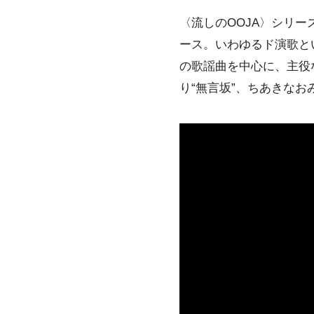
〈流しのOOJA〉シリ
ース。いわゆるド演歌と
の歌謡曲を中心に、主役
り“無言坂”、ちあきなお