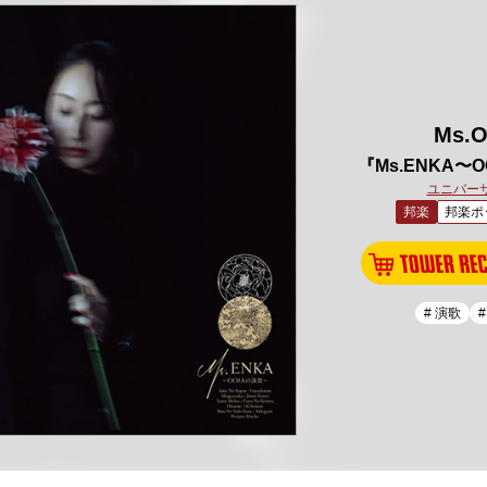
Ms.
『Ms.ENKA〜
ユニバー
邦楽
邦楽ポ
# 演歌