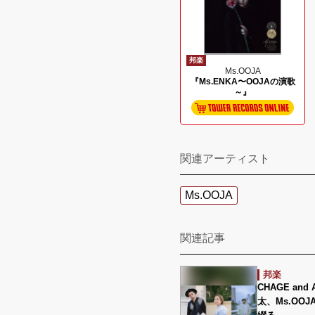
邦楽
Ms.OOJA
『Ms.ENKA〜OOJAの演歌
～』
関連アーティスト
Ms.OOJA
関連記事
邦楽
CHAGE a
太、Ms.OO