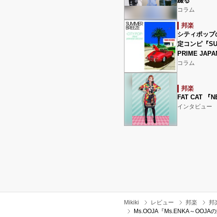
綴る
コラム
邦楽
シティポップ
定コンピ『SUMM
PRIME JA
コラム
邦楽
FAT CAT 『
インタビュー
Mikiki
レビュー
邦楽
邦
Ms.OOJA『Ms.ENKA