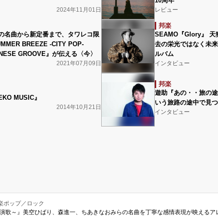
10周年
2024年11月01日
レビュー
邦楽
の名曲から新定番まで、タワレコ限
SEAMO『Glory』
ER BREEZE -CITY POP-
去の栄光ではなく未来
PANESE GROOVE』が伝える〈今〉
ルバム
2021年07月09日
インタビュー
邦楽
遊助『あの・・旅の途
NEKO MUSIC』
いう旅路の途中で見つ
2014年10月21日
インタビュー
楽ポップ／ロック
～OOJAの演歌～』美空ひばり、森進一、ちあきなおみらの名曲を丁寧な感情表現が映える