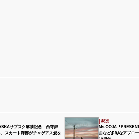
邦楽
nd ASKAサブスク解禁記念 西寺郷
Ms.OOJA『PRES
JA、スカート澤部がチャゲアス愛を
曲など多彩なアプロー