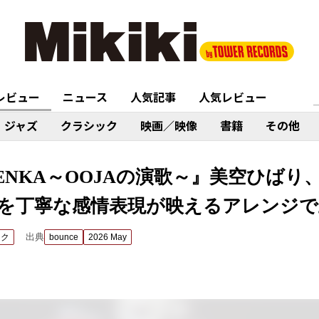
レビュー
ニュース
人気記事
人気レビュー
ジャズ
クラシック
映画／映像
書籍
その他
Ms.ENKA～OOJAの演歌～』美空ひば
を丁寧な感情表現が映えるアレンジで
出典
ック
bounce
2026 May