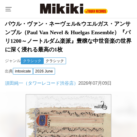
パウル・ヴァン・ネーヴェル&ウエルガス・アンサ
ンブル（Paul Van Nevel & Huelgas Ensemble）『パ
リ1200～ノートルダム楽派』豊穣な中世音楽の世界
に深く浸れる最高の1枚
ジャンル
クラシック
クラシック
出典
intoxicate
2026 June
須田純一（タワーレコード渋谷店）
2026年07月09日