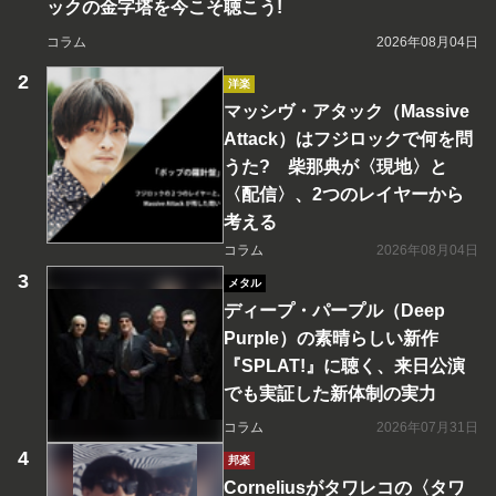
ックの金字塔を今こそ聴こう!
コラム
2026年08月04日
洋楽
マッシヴ・アタック（Massive
Attack）はフジロックで何を問
うた? 柴那典が〈現地〉と
〈配信〉、2つのレイヤーから
考える
コラム
2026年08月04日
メタル
ディープ・パープル（Deep
Purple）の素晴らしい新作
『SPLAT!』に聴く、来日公演
でも実証した新体制の実力
コラム
2026年07月31日
邦楽
Corneliusがタワレコの〈タワ