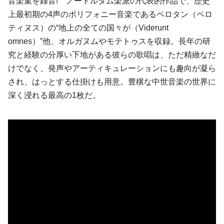
音楽集を録音! ノートルダム楽派の代表的作品で、歴史
上最初期の4声のポリフォニー音楽であるペロタン（ペロ
ティヌス）の“地上の全ての国々が（Viderunt
omnes）”他、オルガヌムやモテトゥスを収録。長年の研
究と経験の分厚い下地がある彼らの歌唱は、ただ精緻なだ
けでなく、発声やアーティキュレーションにも趣向が凝ら
され、はっとする仕掛けも用意。豊穣な中世音楽の世界に
深く浸れる最高の1枚だ。