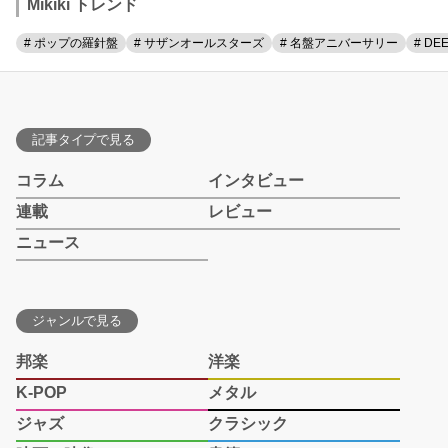
Mikiki トレンド
# ポップの羅針盤
# サザンオールスターズ
# 名盤アニバーサリー
# DE
記事タイプで見る
コラム
インタビュー
連載
レビュー
ニュース
ジャンルで見る
邦楽
洋楽
K-POP
メタル
ジャズ
クラシック