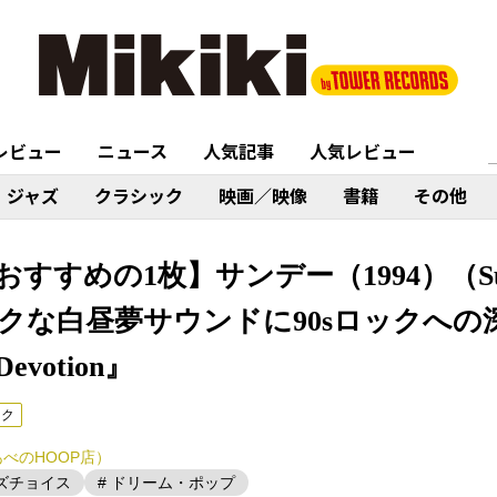
レビュー
ニュース
人気記事
人気レビュー
ジャズ
クラシック
映画／映像
書籍
その他
すめの1枚】サンデー（1994）（Sunda
クな白昼夢サウンドに90sロックへの
votion』
ック
べのHOOP店）
ーズチョイス
# ドリーム・ポップ