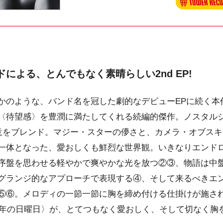
ドによる、とんでもなく素晴らしい2nd EP!
かのような、バンド名を冠した劇的なデビューEPに続く本
〈待望感〉を豊潤に満たしてくれる続編的傑作。ノスタル
敬意をブレンド。マジー・スターの儚さと、カメラ・オブス
一体となった、愛おしくも鮮烈な世界観。いきなりエンド
序盤を思わせる軽やかで爽やかな光を放つ②③、物語は中
グランジ的なアプローチで表現する④、そして来るべきエ
⑤⑥。メロディの一節一節に胸を締め付ける仕掛けが施さ
94年の日曜日〉が、とてつもなく愛おしく、そして切なく胸