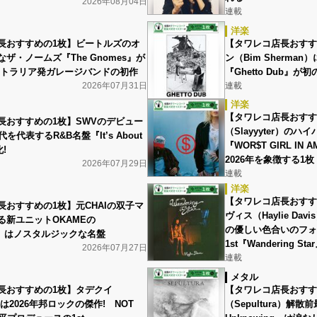
2026年08月04日
連載
洋楽
長おすすめの1枚】ビートルズのオ
【タワレコ店長おすす
ザ・ノームズ『The Gnomes』が
ン（Bim Sherma
ストラリア発ガレージバンドの初作
『Ghetto Dub』が
2026年07月31日
連載
洋楽
【タワレコ店長おすす
長おすすめの1枚】SWVのデビュー
（Slayyyter）の
を代表するR&B名盤『It’s About
『WOR$T GIRL IN
!
2026年を象徴する1枚
2026年07月29日
連載
洋楽
【タワレコ店長おすす
長おすすめの1枚】元CHAIの双子マ
ヴィス（Haylie D
る新ユニットOKAMEの
の優しい色合いのフォ
UT』はノスタルジックな名盤
1st『Wandering Sta
2026年07月27日
連載
メタル
長おすすめの1枚】タデクイ
【タワレコ店長おすす
』は2026年邦ロックの傑作! NOT
（Sepultura）解散前最