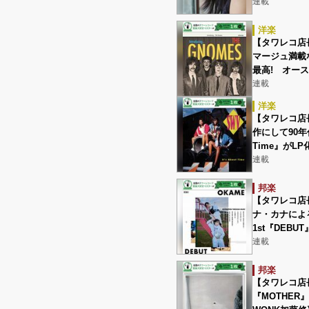
連載
洋楽
【タワレコ店
マージュ満載な
最高! オー
連載
洋楽
【タワレコ店
作にして90年代
Time』がLP化
連載
邦楽
【タワレコ店
ナ・カナによ
1st『DEB
連載
邦楽
【タワレコ店
『MOTHER