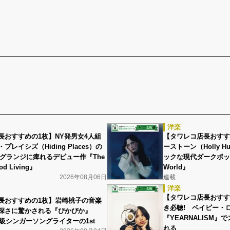
洋楽
長おすすめの1枚】NY発男女4人組
【タワレコ店長おすす
レイシズ（Hiding Places）の
ーストーン（Holly H
 グランジに痺れるデビュー作『The
ックな現代ダークポップ
ood Living』
World』
2026年08月06日
連載
洋楽
【タワレコ店長おすす
長おすすめの1枚】岩崎桃子の音楽
き必聴! ベイビー・ロー
深さに驚かされる『ぴかぴか』
『YEARNALISM
ト級シンガーソングライターの1st
れる