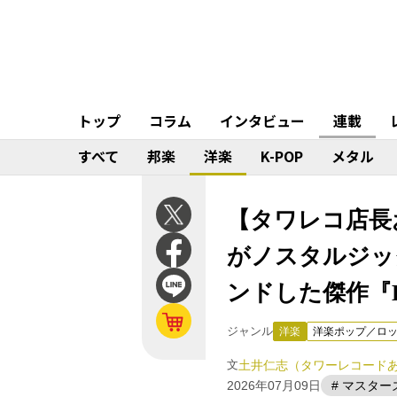
トップ
コラム
インタビュー
連載
すべて
邦楽
洋楽
K-POP
メタル
【タワレコ店長おす
がノスタルジッ
ンドした傑作『De
ジャンル
洋楽
洋楽ポップ／ロ
文
土井仁志（タワーレコードあ
2026年07月09日
# マスタ