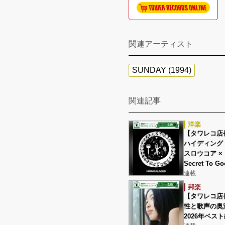
関連アーティスト
SUNDAY (1994)
関連記事
洋楽
【タワレコ店
ハイディング・プ
スロウコア ×
Secret To G
連載
邦楽
【タワレコ店
性と歌声の奥
2026年ベス