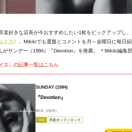
音楽好きな店長が今おすすめしたい1枚をピックアップし、
ョイス
〉。Mikikiでも選盤とコメントを月～金曜日に毎
サンデー（1994）『Devotion』を推薦。 ＊Mikiki編集
イス〉の記事一覧はこちら
SUNDAY (1994)
『Devotion』
RCA
（2025）
洋楽
洋楽ポップ／ロック