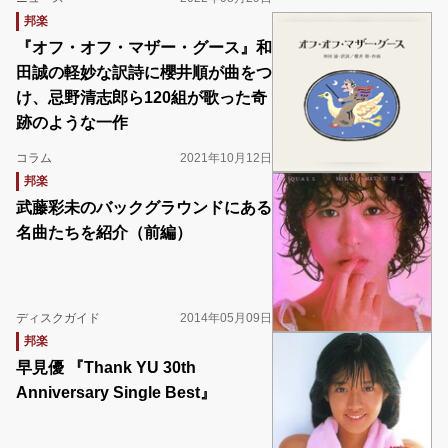
邦楽
『オフ・オフ・マザー・グース』和
田誠の軽妙な訳詩に櫻井順が曲をつ
け、忌野清志郎ら120組が歌った奇
跡のような一作
コラム
2021年10月12日
邦楽
武藤彩未のバックグラウンドにある
名曲たちを紹介（前編）
ディスクガイド
2014年05月09日
邦楽
早見優 『Thank YU 30th
Anniversary Single Best』