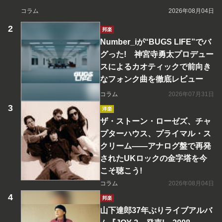
コラム
2026年08月04日
邦楽
Number_iが“BUGS LIFE”でバ
グった! 神宮寺勇太プロデュー
スによるカオティックで前向き
なフォンク曲を徹底レビュー
コラム
2026年07月31日
洋楽
ザ・ストーン・ローゼズ、チャ
プターハウス、プライマル・ス
クリーム――アナログ盤で再発
されたUKロックの金字塔を今
こそ聴こう!
コラム
2026年08月04日
邦楽
山下達郎37年ぶりライブアルバ