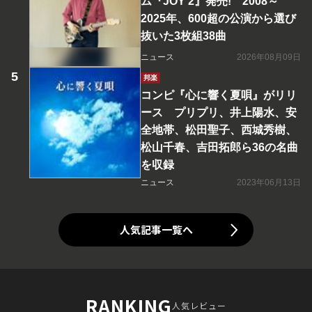
ム『JOY 2』発売! 2008～
2025年、600超の公演から選び
抜いた3枚組38曲
ニュース
2026年08月09日
邦楽
コンピ『心に響く夏唄』がリリ
ース プリプリ、井上陽水、安
全地帯、松田聖子、西城秀樹、
松山千春、吉田拓郎ら36の名曲
を収録
ニュース
2023年06月13日
人気記事一覧へ
RANKING
人気レビュー