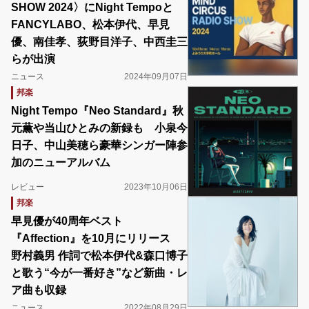
SHOW 2024〉にNight Tempoと
FANCYLABO、松本伊代、早見
優、南佳孝、荻野目洋子、中西圭三
らが出演
ニュース
2024年09月07日
邦楽
Night Tempo『Neo Standard』秋
元薫や当山ひとみの新録も 小泉今
日子、中山美穂ら豪華シンガー陣参
加のニューアルバム
レビュー
2023年10月06日
邦楽
早見優が40周年ベスト
『Affection』を10月にリリース
野村義男 作詞で松本伊代&森口博子
と歌う“今が一番好き”など新曲・レ
ア曲も収録
ニュース
2022年08月29日