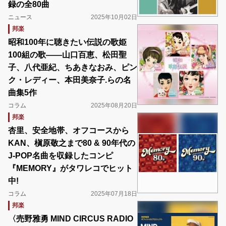
録の全80曲
ニュース
2025年10月02日
邦楽
昭和100年に聴きたい伝説の歌姫
100組の歌――山口百恵、松田聖
子、八代亜紀、ちあきなおみ、ピン
ク・レディー、本田美奈子.らの名
曲集5作
コラム
2025年08月20日
邦楽
杏里、安全地帯、オフコースから
KAN、槇原敬之まで80 & 90年代の
J-POP名曲を収録したコンピ
『MEMORY』がタワレコでヒット
中!
コラム
2025年07月18日
邦楽
〈売野雅勇 MIND CIRCUS RADIO