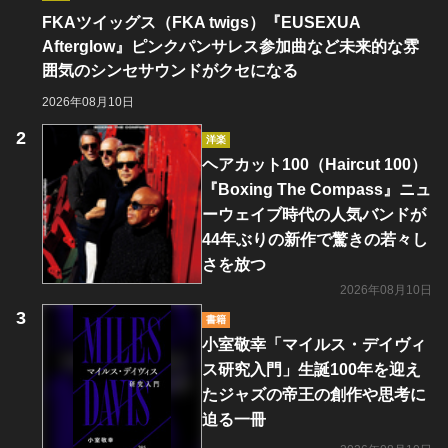
FKAツイッグス（FKA twigs）『EUSEXUA
Afterglow』ピンクパンサレス参加曲など未来的な雰
囲気のシンセサウンドがクセになる
2026年08月10日
洋楽
ヘアカット100（Haircut 100）
『Boxing The Compass』ニュ
ーウェイブ時代の人気バンドが
44年ぶりの新作で驚きの若々し
さを放つ
2026年08月10日
書籍
小室敬幸「マイルス・デイヴィ
ス研究入門」生誕100年を迎え
たジャズの帝王の創作や思考に
迫る一冊