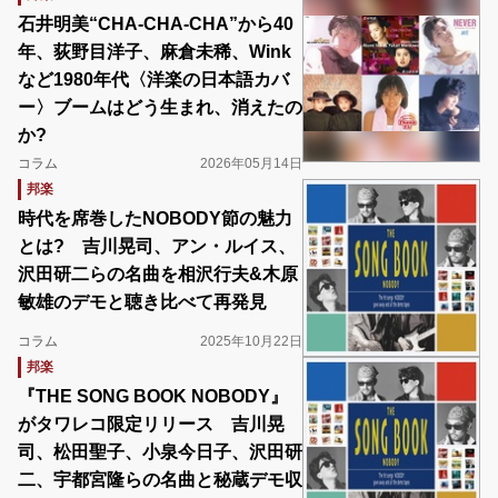
石井明美“CHA-CHA-CHA”から40
年、荻野目洋子、麻倉未稀、Wink
など1980年代〈洋楽の日本語カバ
ー〉ブームはどう生まれ、消えたの
か?
コラム
2026年05月14日
邦楽
時代を席巻したNOBODY節の魅力
とは? 吉川晃司、アン・ルイス、
沢田研二らの名曲を相沢行夫&木原
敏雄のデモと聴き比べて再発見
コラム
2025年10月22日
邦楽
『THE SONG BOOK NOBODY』
がタワレコ限定リリース 吉川晃
司、松田聖子、小泉今日子、沢田研
二、宇都宮隆らの名曲と秘蔵デモ収