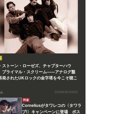
楽
・ストーン・ローゼズ、チャプターハウ
、プライマル・スクリーム――アナログ盤
再発されたUKロックの金字塔を今こそ聴こ
ム
2026年08月04日
邦楽
Corneliusがタワレコの〈タワラ
ブ!〉キャンペーンに登場 ポス