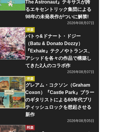
The Astronaut』テキサスが誇
るエキセントリック集団による
98年の未発表作がついに解禁!
2026年08月07日
洋楽
バトゥ&ドナート・ドジー
（Batu & Donato Dozzy）
『Exhale』テクノやトランス、
アシッドを各々の作品で構築し
てきた2人のコラボ作
2026年08月07日
洋楽
グレアム・コクソン（Graham
Coxon）『Castle Park』ブラー
のギタリストによる60年代ブリ
ティッシュロックを想起させる
新作
2026年08月05日
邦楽