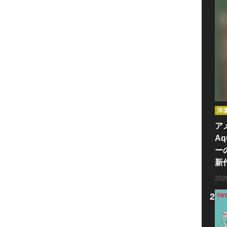
洋
ア
Aq
ー
新
20