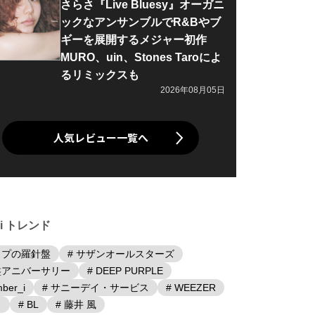
さらさ『Live Bluesy』オーガニ
ックなアンサンブルでR&Bやブ
ギーを展開するメジャー初作
MURO、uin、Stones Taroによ
るリミックスも
2026年08月05日
人気レビュー一覧へ
iki トレンド
ップの羅針盤
# サザンオールスターズ
盤アニバーサリー
# DEEP PURPLE
ber_i
# サニーデイ・サービス
# WEEZER
日
# BL
# 藤井 風