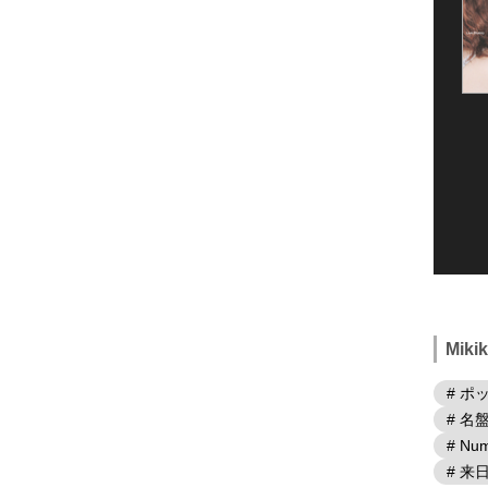
Mik
# ポ
# 名
# Num
# 来