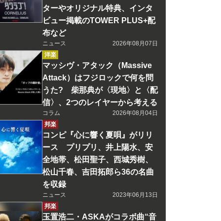
ターやオリジナル特典、インタ
ビュー掲載のTOWER PLUS+配
布など
ニュース
2026年08月07日
洋楽
マッシヴ・アタック（Massive
Attack）はフジロックで何を問
うた? 柴那典が〈現地〉と〈配
信〉、2つのレイヤーから考える
コラム
2026年08月04日
邦楽
コンピ『心に響く夏唄』がリリ
ース プリプリ、井上陽水、安
全地帯、松田聖子、西城秀樹、
松山千春、吉田拓郎ら36の名曲
を収録
ニュース
2023年06月13日
邦楽
玉置浩二・ASKAがコラボ曲“音