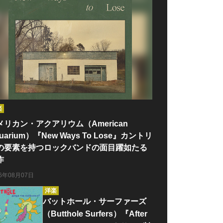
楽
メリカン・アクアリウム（American
uarium）『New Ways To Lose』カントリ
の要素を持つロックバンドの面目躍如たる
作
26年08月07日
洋楽
バットホール・サーファーズ
（Butthole Surfers）『After