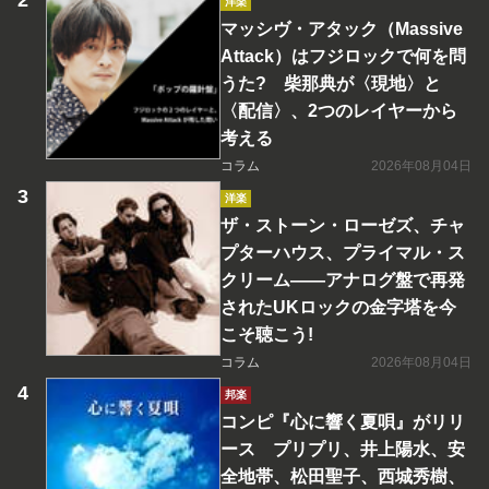
洋楽
マッシヴ・アタック（Massive
Attack）はフジロックで何を問
うた? 柴那典が〈現地〉と
〈配信〉、2つのレイヤーから
考える
コラム
2026年08月04日
洋楽
ザ・ストーン・ローゼズ、チャ
プターハウス、プライマル・ス
クリーム――アナログ盤で再発
されたUKロックの金字塔を今
こそ聴こう!
コラム
2026年08月04日
邦楽
コンピ『心に響く夏唄』がリリ
ース プリプリ、井上陽水、安
全地帯、松田聖子、西城秀樹、