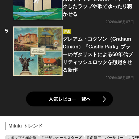
クしたラップや歌でゆったり聴
かせる
2026年08月07日
洋楽
グレアム・コクソン（Graham
Coxon）『Castle Park』ブラ
ーのギタリストによる60年代ブ
リティッシュロックを想起させ
る新作
2026年08月05日
人気レビュー一覧へ
Mikiki トレンド
# ポップの羅針盤
# サザンオールスターズ
# 名盤アニバーサリー
# DE