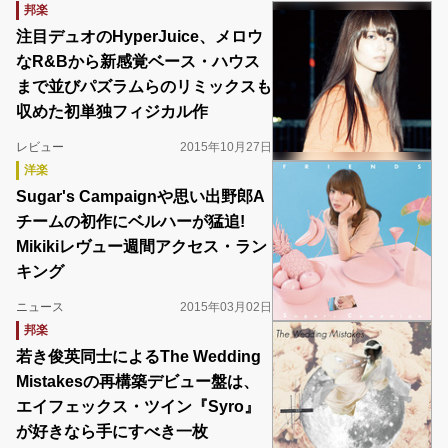
邦楽
注目デュオのHyperJuice、メロウ
なR&Bから新感覚ベース・ハウス
まで並びパズラムらのリミックスも
収めた初単独フィジカル作
レビュー
2015年10月27日
洋楽
Sugar's Campaignや思い出野郎A
チームの初作にベルハーが猛追!
Mikikiレヴュー週間アクセス・ラン
キング
ニュース
2015年03月02日
邦楽
若き俊英同士によるThe Wedding
Mistakesの再構築デビュー盤は、
エイフェックス・ツイン『Syro』
が好きなら手にすべき一枚