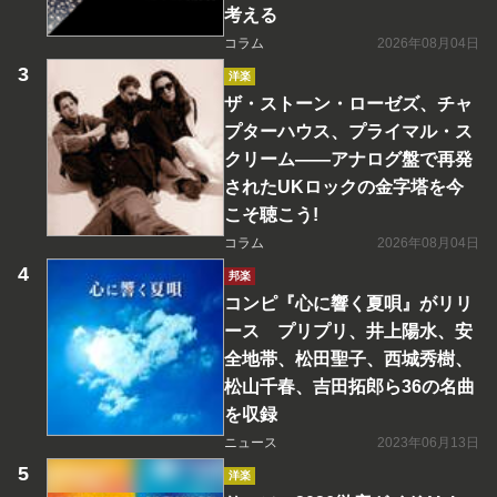
考える
コラム
2026年08月04日
洋楽
ザ・ストーン・ローゼズ、チャ
プターハウス、プライマル・ス
クリーム――アナログ盤で再発
されたUKロックの金字塔を今
こそ聴こう!
コラム
2026年08月04日
邦楽
コンピ『心に響く夏唄』がリリ
ース プリプリ、井上陽水、安
全地帯、松田聖子、西城秀樹、
松山千春、吉田拓郎ら36の名曲
を収録
ニュース
2023年06月13日
洋楽