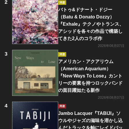
洋楽
バトゥ&ドナート・ドジー
（Batu & Donato Dozzy）
『Exhale』テクノやトランス、
アシッドを各々の作品で構築し
てきた2人のコラボ作
2026年08月07日
洋楽
アメリカン・アクアリウム
（American Aquarium）
『New Ways To Lose』カント
リーの要素を持つロックバンド
の面目躍如たる新作
2026年08月07日
邦楽
Jambo Lacquer『TABIJI』ソ
ウルやジャズの滋味を溶かし込
んだトラックを軸にレイドバッ