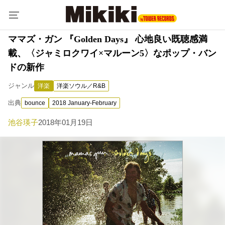
ママズ・ガン 『Golden Days』 心地良い既聴感満
載、〈ジャミロクワイ×マルーン5〉なポップ・バン
ドの新作
ジャンル
洋楽
洋楽ソウル／R&B
出典
bounce
2018 January-February
池谷瑛子
2018年01月19日