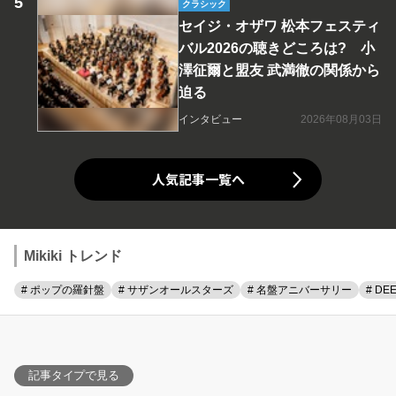
クラシック
セイジ・オザワ 松本フェスティ
バル2026の聴きどころは? 小
澤征爾と盟友 武満徹の関係から
迫る
インタビュー
2026年08月03日
人気記事一覧へ
Mikiki トレンド
# ポップの羅針盤
# サザンオールスターズ
# 名盤アニバーサリー
# DE
記事タイプで見る