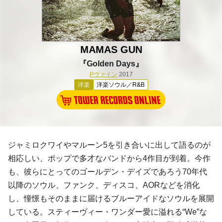
MAMAS GUN
『Golden Days』
Pヴァイン
2017
洋楽
洋楽ソウル／R&B
ジャミロクワイやマルーン5を引き合いに出して語るのが
相応しい、ポップで多才なバンドから4作目が到着。今作
も、彼らにとってのゴールデン・デイズであろう70年代
以降のソウル、ファンク、ディスコ、AORなどを消化
し、憧憬もそのままに届けるブルーアイドなソウルを展開
している。スティーヴィー・ワンダー愛に溢れる“We”な