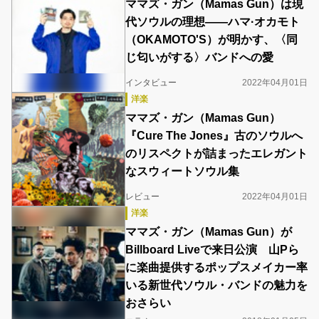
ママズ・ガン（Mamas Gun）は現
代ソウルの理想――ハマ·オカモト
（OKAMOTO'S）が明かす、〈同
じ匂いがする〉バンドへの愛
インタビュー
2022年04月01日
洋楽
ママズ・ガン（Mamas Gun）
『Cure The Jones』古のソウルへ
のリスペクトが詰まったエレガント
なスウィートソウル集
レビュー
2022年04月01日
洋楽
ママズ・ガン（Mamas Gun）が
Billboard Liveで来日公演 山Pら
に楽曲提供するポップスメイカー率
いる新世代ソウル・バンドの魅力を
おさらい