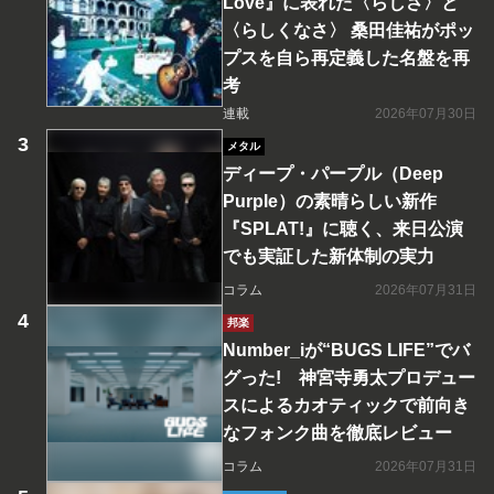
Love』に表れた〈らしさ〉と
〈らしくなさ〉 桑田佳祐がポッ
プスを自ら再定義した名盤を再
考
連載
2026年07月30日
メタル
ディープ・パープル（Deep
Purple）の素晴らしい新作
『SPLAT!』に聴く、来日公演
でも実証した新体制の実力
コラム
2026年07月31日
邦楽
Number_iが“BUGS LIFE”でバ
グった! 神宮寺勇太プロデュー
スによるカオティックで前向き
なフォンク曲を徹底レビュー
コラム
2026年07月31日