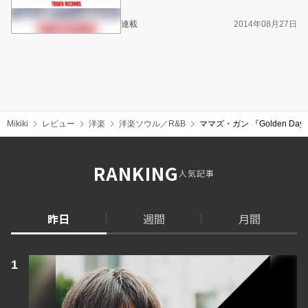
連載
2014年08月27日
Mikiki
レビュー
洋楽
洋楽ソウル／R&B
ママズ・ガン 『Golden 
RANKING
人気記事
昨日
週間
月間