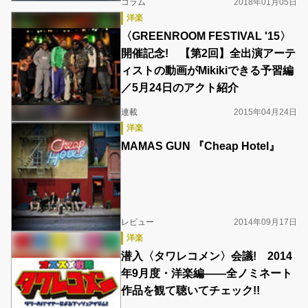
コラム
2018年01月05日
洋楽
〈GREENROOM FESTIVAL '15〉
開催記念! 【第2回】全出演アーテ
ィストの動画がMikikiできる予習編
／5月24日のアクト紹介
連載
2015年04月24日
洋楽
MAMAS GUN 『Cheap Hotel』
レビュー
2014年09月17日
洋楽
潜入〈タワレコメン〉会議! 2014
年9月度・洋楽編――全ノミネート
作品を観て聴いてチェック!!