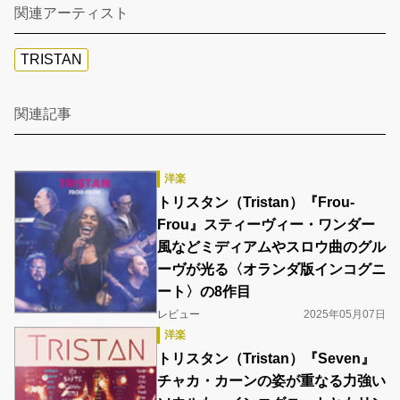
関連アーティスト
TRISTAN
関連記事
洋楽
トリスタン（Tristan）『Frou-
Frou』スティーヴィー・ワンダー
風などミディアムやスロウ曲のグル
ーヴが光る〈オランダ版インコグニ
ート〉の8作目
レビュー
2025年05月07日
洋楽
トリスタン（Tristan）『Seven』
チャカ・カーンの姿が重なる力強い