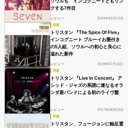
ソウルも インコグニートともリン
クする7作目
レビュー
2024年03月13日
洋楽
トリスタン 『The Spice Of Five』
インコグニート ブルーイお墨付き
の5人組、ソウルへの初心と良心に
溢れた新作
レビュー
2019年07月16日
洋楽
トリスタン 『Live In Concert』 ア
シッド・ジャズの系譜に連なるオラ
ンダ産バンドによる初のライヴ盤
レビュー
2017年08月23日
洋楽
トリスタン、フュージョンに軸足置