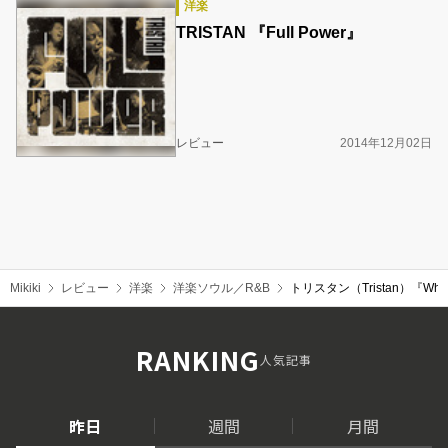
洋楽
TRISTAN 『Full Power』
レビュー
2014年12月02日
Mikiki
レビュー
洋楽
洋楽ソウル／R&B
トリスタン（Tristan）『Wh
RANKING
人気記事
昨日
週間
月間