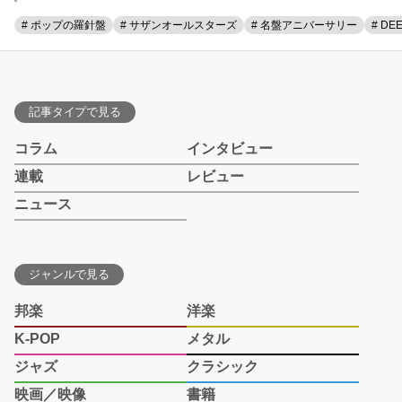
# ポップの羅針盤
# サザンオールスターズ
# 名盤アニバーサリー
# DE
記事タイプで見る
コラム
インタビュー
連載
レビュー
ニュース
ジャンルで見る
邦楽
洋楽
K-POP
メタル
ジャズ
クラシック
映画／映像
書籍