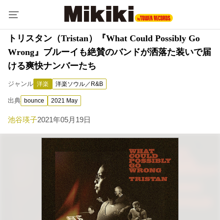
トリスタン（Tristan）『What Could Possibly Go
Wrong』ブルーイも絶賛のバンドが洒落た装いで届
ける爽快ナンバーたち
ジャンル
洋楽
洋楽ソウル／R&B
出典
bounce
2021 May
池谷瑛子
2021年05月19日