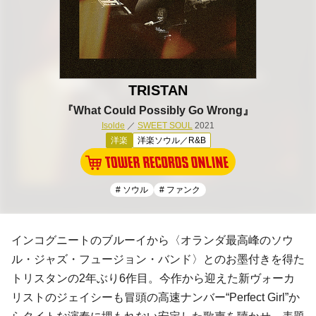
TRISTAN
『What Could Possibly Go Wrong』
Isolde
／
SWEET SOUL
2021
洋楽
洋楽ソウル／R&B
# ソウル
# ファンク
インコグニートのブルーイから〈オランダ最高峰のソウ
ル・ジャズ・フュージョン・バンド〉とのお墨付きを得た
トリスタンの2年ぶり6作目。今作から迎えた新ヴォーカ
リストのジェイシーも冒頭の高速ナンバー“Perfect Girl”か