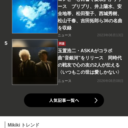
ース プリプリ、井上陽水、安
全地帯、松田聖子、西城秀樹、
松山千春、吉田拓郎ら36の名曲
を収録
ニュース
2023年06月13日
邦楽
玉置浩二・ASKAがコラボ
曲“音銀河”をリリース 同時代
の戦友で心の友の2人が伝える
〈いつもこの世は愛しかない〉
ニュース
2026年08月08日
人気記事一覧へ
Mikiki トレンド