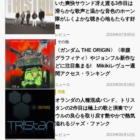
いた爽快サウンド冴え渡る3作目は
滑らかな歌声と温かな音色のホーン
隊がふくよかな聴き心地もたらす好
盤
レビュー
2016年07月05日
その他
〈ガンダム THE ORIGIN〉〈幸腹
グラフィティ〉やジョンフル新作な
どに注目集まる! Mikikiレヴュー週
間アクセス・ランキング
ニュース
2015年05月18日
洋楽
オランダの人種混成バンド、トリス
タンの2作目は極上の歌と演奏でソ
ウルの良心を取り戻す艶やかで熱気
溢れるジャズ・ファンク
レビュー
2015年05月12日