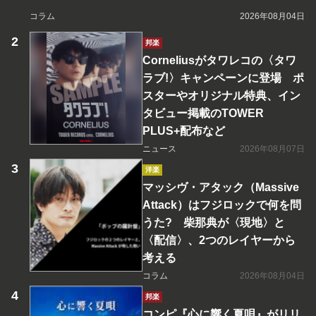
コラム
2026年08月04日
邦楽
Corneliusがタワレコの〈タワ
ラブ!〉キャンペーンに登場 ポ
スターやオリジナル特典、イン
タビュー掲載のTOWER
PLUS+配布など
ニュース
2026年08月07日
洋楽
マッシヴ・アタック（Massive
Attack）はフジロックで何を問
うた? 柴那典が〈現地〉と
〈配信〉、2つのレイヤーから
考える
コラム
2026年08月04日
邦楽
コンピ『心に響く夏唄』がリリ