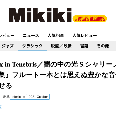
レビュー
ニュース
人気記事
人気レビュー
ジャズ
クラシック
映画／映像
書籍
その他
 in Tenebris／闇の中の光 S.シャ
集』フルート一本とは思えぬ豊かな音
せる
出典
intoxicate
2021 October
店）