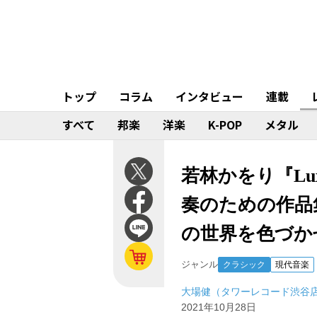
トップ
コラム
インタビュー
連載
すべて
邦楽
洋楽
K-POP
メタル
若林かをり『Lux
奏のための作品
の世界を色づか
ジャンル
クラシック
現代音楽
大場健（タワーレコード渋谷
2021年10月28日