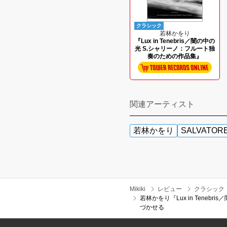
クラシック
若林かをり
『Lux in Tenebris／闇の中の
光 S.シャリーノ：フルート独
奏のための作品集』
関連アーティスト
若林かをり
SALVATORE
Mikiki
レビュー
クラシック
若林かをり『Lux in Ten
づかせる