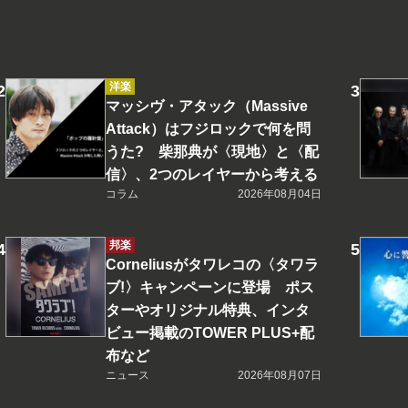
洋楽
マッシヴ・アタック（Massive
Attack）はフジロックで何を問
うた? 柴那典が〈現地〉と〈配
信〉、2つのレイヤーから考える
コラム
2026年08月04日
邦楽
Corneliusがタワレコの〈タワラ
ブ!〉キャンペーンに登場 ポス
ターやオリジナル特典、インタ
ビュー掲載のTOWER PLUS+配
布など
ニュース
2026年08月07日