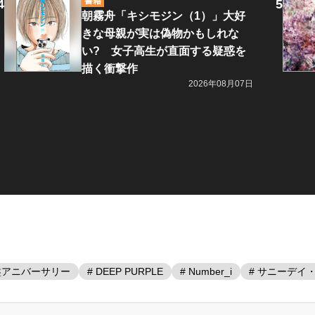
書籍
朝霧舟「キシモジン（1）」大好
きな母親が実は偽物かもしれな
い? 女子高生が直面する疑惑を
描く衝撃作
2026年08月07日
盤アニバーサリー
# DEEP PURPLE
# Number_i
# サニーデイ