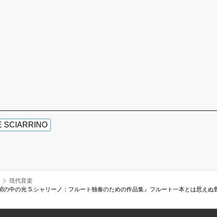
 SCIARRINO
現代音楽
ebris／闇の中の光 S.シャリーノ：フルート独奏のための作品集』フルート一本とは思