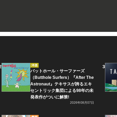
洋楽
バットホール・サーファーズ
（Butthole Surfers）『After The
Astronaut』テキサスが誇るエキ
セントリック集団による98年の未
発表作がついに解禁!
2026年08月07日