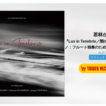
若林
『Lux in Tenebris
ノ：フルート独奏のた
ALM
クラシック