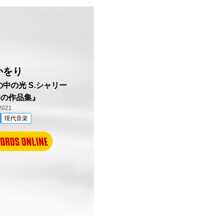
かをり
／闇の中の光 S.シャリー
めの作品集』
2021
現代音楽