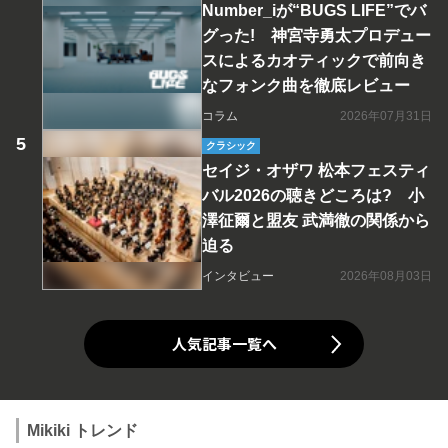
Number_iが“BUGS LIFE”でバ
グった! 神宮寺勇太プロデュー
スによるカオティックで前向き
なフォンク曲を徹底レビュー
コラム
2026年07月31日
クラシック
セイジ・オザワ 松本フェスティ
バル2026の聴きどころは? 小
澤征爾と盟友 武満徹の関係から
迫る
インタビュー
2026年08月03日
人気記事一覧へ
Mikiki トレンド