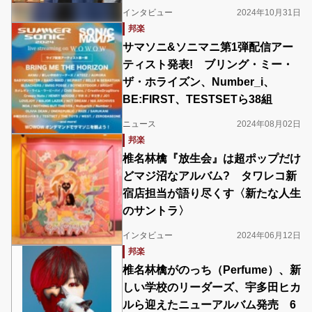
インタビュー
2024年10月31日
邦楽
サマソニ&ソニマニ第1弾配信アー
ティスト発表! ブリング・ミー・
ザ・ホライズン、Number_i、
BE:FIRST、TESTSETら38組
ニュース
2024年08月02日
邦楽
椎名林檎『放生会』は超ポップだけ
どマジ沼なアルバム? タワレコ新
宿店担当が語り尽くす〈新たな人生
のサントラ〉
インタビュー
2024年06月12日
邦楽
椎名林檎がのっち（Perfume）、新
しい学校のリーダーズ、宇多田ヒカ
ルら迎えたニューアルバム発売 6