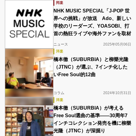
邦楽
NHK MUSIC SPECIAL「J-POP 世
界への挑戦」が放送 Ado、新しい
学校のリーダーズ、YOASOBI、打
首の熱狂ライブや海外ファンを取材
ニュース
2025年05月06日
洋楽
橋本徹（SUBURBIA）と柳樂光隆
（JTNC）が選ぶ、7インチ化した
いFree Soul的12曲
コラム
2024年10月31日
洋楽
橋本徹（SUBURBIA）が考える
Free Soul選曲の基準――30周年7
インチコレクション発売を機に柳樂
光隆（JTNC）が深掘り