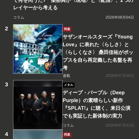
で何を問うた? 柴那典が〈現地〉と〈配信〉、2つの
レイヤーから考える
コラム
2026年08月04日
邦楽
サザンオールスターズ『Young
Love』に表れた〈らしさ〉と
〈らしくなさ〉 桑田佳祐がポッ
プスを自ら再定義した名盤を再
考
連載
2026年07月30日
メタル
ディープ・パープル（Deep
Purple）の素晴らしい新作
『SPLAT!』に聴く、来日公演
でも実証した新体制の実力
コラム
2026年07月31日
邦楽