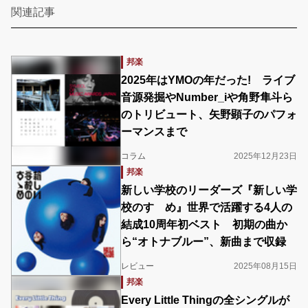
関連記事
邦楽
2025年はYMOの年だった! ライブ
音源発掘やNumber_iや角野隼斗ら
のトリビュート、矢野顕子のパフォ
ーマンスまで
コラム
2025年12月23日
邦楽
新しい学校のリーダーズ『新しい学
校のすゝめ』世界で活躍する4人の
結成10周年初ベスト 初期の曲か
ら“オトナブルー”、新曲まで収録
レビュー
2025年08月15日
邦楽
Every Little Thingの全シングルが