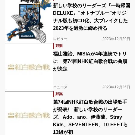
新しい学校のリーダーズ『一時帰国
DELUXE』“オトナブルー”オリジ
ナル版も初CD化、大ブレイクした
2023年を過激に締め括る
レビュー
2023年12月29日
邦楽
福山雅治、MISIAが4年連続でトリ
に 第74回NHK紅白歌合戦の曲順
が決定
ニュース
2023年12月26日
邦楽
第74回NHK紅白歌合戦の出場歌手
が発表! 新しい学校のリーダー
ズ、Ado、ano、伊藤蘭、Stray
Kids、SEVENTEEN、10-FEETら
13組が初