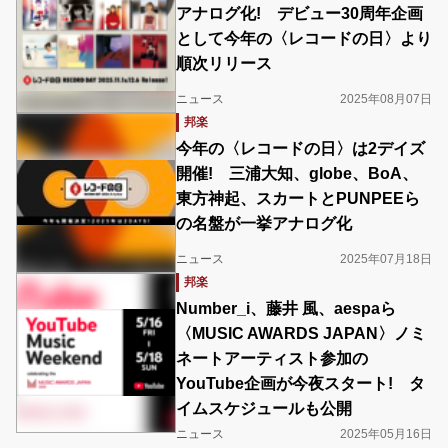
アナログ化! デビュー30周年企画
として今年の〈レコードの日〉より
順次リリース
ニュース
2025年08月07日
邦楽
今年の〈レコードの⽇〉は2デイズ
開催! 三浦大知、globe、BoA、
東方神起、スカートとPUNPEEら
の名盤が一挙アナログ化
ニュース
2025年07月18日
邦楽
Number_i、藤井 風、aespaら
〈MUSIC AWARDS JAPAN〉ノミ
ネートアーティスト参加の
YouTube企画が今夜スタート! タ
イムスケジュールも公開
ニュース
2025年05月16日