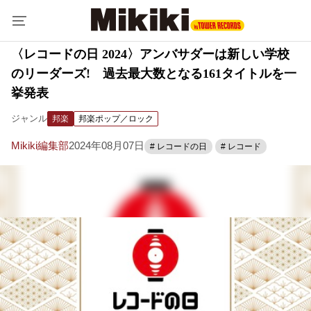
〈レコードの日 2024〉アンバサダーは新しい学校
のリーダーズ! 過去最大数となる161タイトルを一
挙発表
ジャンル
邦楽
邦楽ポップ／ロック
Mikiki編集部
2024年08月07日
# レコードの日
# レコード