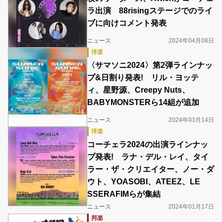
ラ出演 88risingステージでのライ
ブに向けコメント発表
ニュース
2024年04月08日
洋楽
〈サマソニ2024〉第2弾ラインナッ
プ&日割り発表! リル・ヨッテ
ィ、星野源、Creepy Nuts、
BABYMONSTERら14組が追加
ニュース
2024年03月14日
洋楽
コーチェラ2024の出演ラインナッ
プ発表! ラナ・デル・レイ、タイ
ラー・ザ・クリエイター、ノー・ダ
ウト、YOASOBI、ATEEZ、LE
SSERAFIMらが集結
ニュース
2024年01月17日
邦楽