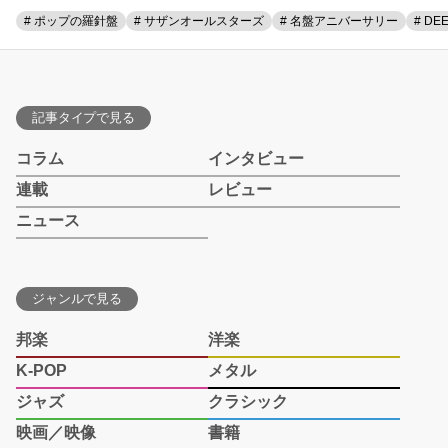
# ポップの羅針盤
# サザンオールスターズ
# 名盤アニバーサリー
# DE
記事タイプで見る
コラム
インタビュー
連載
レビュー
ニュース
ジャンルで見る
邦楽
洋楽
K-POP
メタル
ジャズ
クラシック
映画／映像
書籍