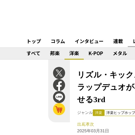
トップ
コラム
インタビュー
連載
すべて
邦楽
洋楽
K-POP
メタル
リズル・キックス（Riz
ラップデュオが
せる3rd
ジャンル
洋楽
洋楽ヒップホッ
出嶌孝次
2025年03月31日