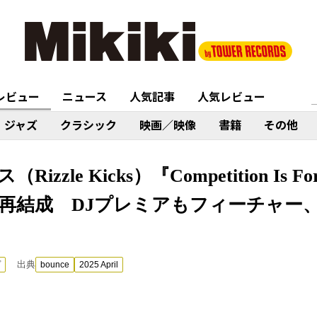
レビュー
ニュース
人気記事
人気レビュー
ジャズ
クラシック
映画／映像
書籍
その他
zle Kicks）『Competition Is Fo
再結成 DJプレミアもフィーチャー
出典
プ
bounce
2025 April