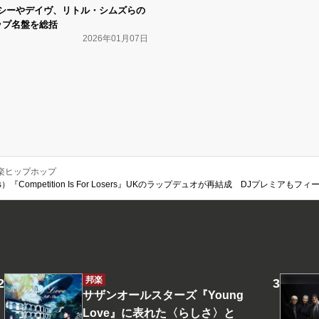
シーやデイヴ、リトル・シムズらの
ラップ名盤を総括
2026年01月07日
楽ヒップホップ
ks）『Competition Is For Losers』UKのラップデュオが再結成 DJプレミア
邦楽
サザンオールスターズ『Young
Love』に表れた〈らしさ〉と