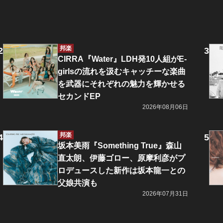
邦楽
CIRRA『Water』LDH発10人組がE-
girlsの流れを汲むキャッチーな楽曲
を武器にそれぞれの魅力を輝かせる
セカンドEP
2026年08月06日
邦楽
坂本美雨『Something True』森山
直太朗、伊藤ゴロー、原摩利彦がプ
ロデュースした新作は坂本龍一との
父娘共演も
2026年07月31日