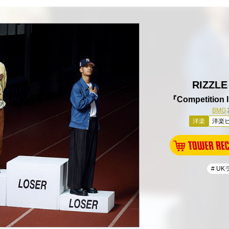
RIZZLE
『Competition 
BMG
洋楽
洋楽
# U