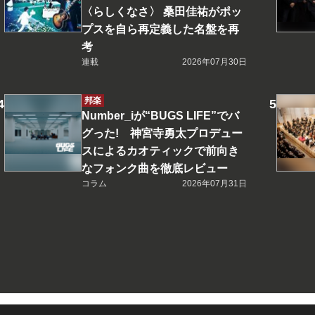
〈らしくなさ〉 桑田佳祐がポッ
プスを自ら再定義した名盤を再
考
連載
2026年07月30日
邦楽
Number_iが“BUGS LIFE”でバ
グった! 神宮寺勇太プロデュー
スによるカオティックで前向き
なフォンク曲を徹底レビュー
コラム
2026年07月31日