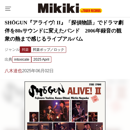
SHŌGUN『アライヴ! II』「探偵物語」でドラマ劇
伴を80sサウンドに変えたバンド 2006年録音の観
衆の熱まで感じるライブアルバム
ジャンル
邦楽
邦楽ポップ／ロック
出典
intoxicate
2025 April
八木達也
2025年06月02日