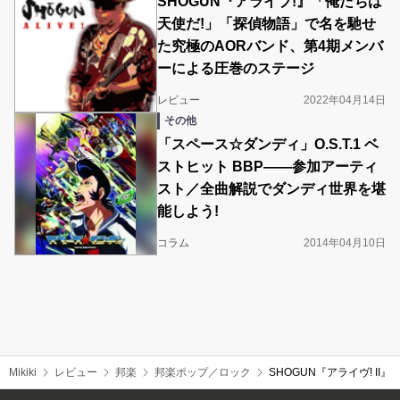
SHOGUN『アライブ!』「俺たちは
天使だ!」「探偵物語」で名を馳せ
た究極のAORバンド、第4期メンバ
ーによる圧巻のステージ
レビュー
2022年04月14日
その他
「スペース☆ダンディ」O.S.T.1 ベ
ストヒット BBP――参加アーティ
スト／全曲解説でダンディ世界を堪
能しよう!
コラム
2014年04月10日
Mikiki
レビュー
邦楽
邦楽ポップ／ロック
SHŌGUN『アライヴ! 