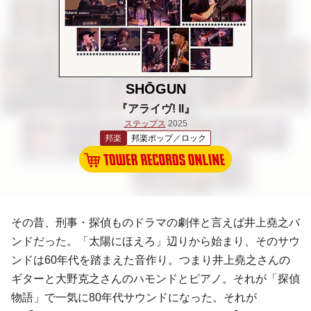
SHŌGUN
『アライヴ! II』
ステップス
2025
邦楽
邦楽ポップ／ロック
その昔、刑事・探偵ものドラマの劇伴と言えば井上堯之バ
ンドだった。「太陽にほえろ」辺りから始まり、そのサウ
ンドは60年代を踏まえた音作り。つまり井上堯之さんの
ギターと大野克之さんのハモンドとピアノ。それが「探偵
物語」で一気に80年代サウンドになった。それが