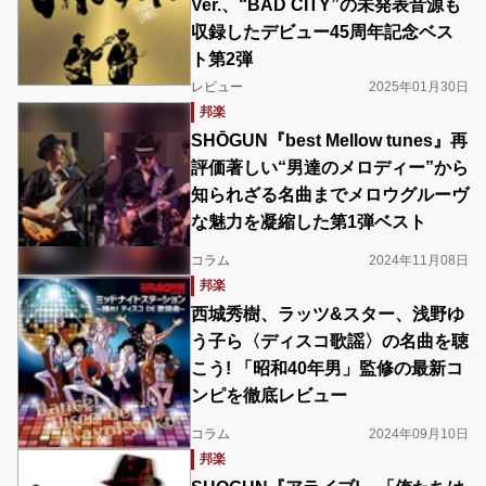
Ver.、“BAD CITY”の未発表音源も
収録したデビュー45周年記念ベス
ト第2弾
レビュー
2025年01月30日
邦楽
SHŌGUN『best Mellow tunes』再
評価著しい“男達のメロディー”から
知られざる名曲までメロウグルーヴ
な魅力を凝縮した第1弾ベスト
コラム
2024年11月08日
邦楽
西城秀樹、ラッツ&スター、浅野ゆ
う子ら〈ディスコ歌謡〉の名曲を聴
こう! 「昭和40年男」監修の最新コ
ンピを徹底レビュー
コラム
2024年09月10日
邦楽