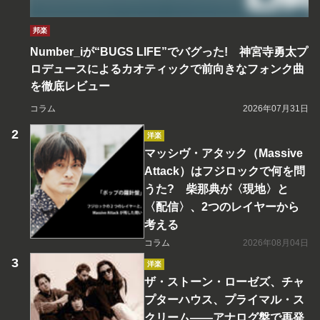
邦楽
Number_iが“BUGS LIFE”でバグった! 神宮寺勇太プ
ロデュースによるカオティックで前向きなフォンク曲
を徹底レビュー
コラム
2026年07月31日
洋楽
マッシヴ・アタック（Massive
Attack）はフジロックで何を問
うた? 柴那典が〈現地〉と
〈配信〉、2つのレイヤーから
考える
コラム
2026年08月04日
洋楽
ザ・ストーン・ローゼズ、チャ
プターハウス、プライマル・ス
クリーム――アナログ盤で再発