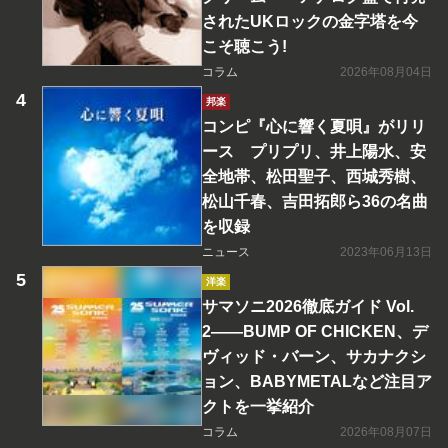
されたUKロックの金字塔を今
こそ聴こう!
コラム
2026年08月04日
邦楽
コンピ『心に響く夏唄』がリリ
ース プリプリ、井上陽水、安
全地帯、松田聖子、西城秀樹、
松山千春、吉田拓郎ら36の名曲
を収録
ニュース
2023年06月13日
洋楽
サマソニ2026徹底ガイド Vol.
2――BUMP OF CHICKEN、デ
ヴィッド・バーン、サカナクシ
ョン、BABYMETALなど注目ア
クトを一挙紹介
コラム
2026年08月07日