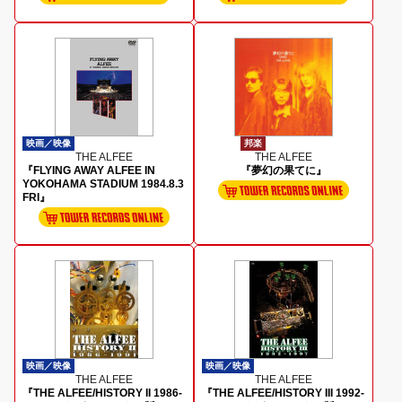
映画／映像
邦楽
THE ALFEE
THE ALFEE
『FLYING AWAY ALFEE IN
『夢幻の果てに』
YOKOHAMA STADIUM 1984.8.3
FRI』
映画／映像
映画／映像
THE ALFEE
THE ALFEE
『THE ALFEE/HISTORY II 1986-
『THE ALFEE/HISTORY III 1992-