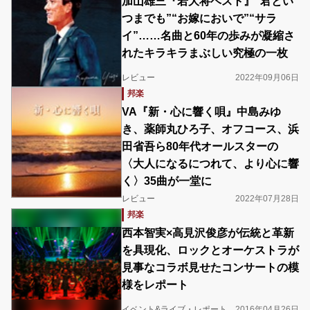
加山雄三『若大将ベスト』“君とい
つまでも”“お嫁においで”“サラ
イ”……名曲と60年の歩みが凝縮さ
れたキラキラまぶしい究極の一枚
レビュー
2022年09月06日
邦楽
VA『新・心に響く唄』中島みゆ
き、薬師丸ひろ子、オフコース、浜
田省吾ら80年代オールスターの
〈大人になるにつれて、より心に響
く〉35曲が一堂に
レビュー
2022年07月28日
邦楽
西本智実×高見沢俊彦が伝統と革新
を具現化、ロックとオーケストラが
見事なコラボ見せたコンサートの模
様をレポート
イベント&ライブ・レポート
2016年04月26日