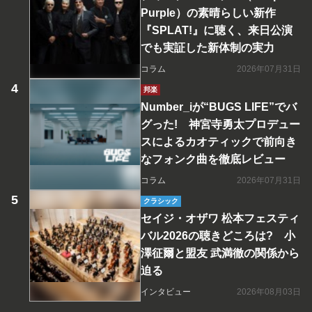
Purple）の素晴らしい新作
『SPLAT!』に聴く、来日公演
でも実証した新体制の実力
コラム
2026年07月31日
邦楽
Number_iが“BUGS LIFE”でバ
グった! 神宮寺勇太プロデュー
スによるカオティックで前向き
なフォンク曲を徹底レビュー
コラム
2026年07月31日
クラシック
セイジ・オザワ 松本フェスティ
バル2026の聴きどころは? 小
澤征爾と盟友 武満徹の関係から
迫る
インタビュー
2026年08月03日