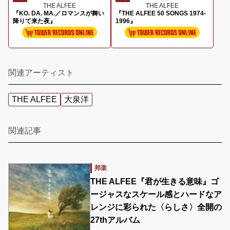
THE ALFEE
THE ALFEE
『KO. DA. MA.／ロマンスが舞い
『THE ALFEE 50 SONGS 1974-
降りて来た夜』
1996』
関連アーティスト
THE ALFEE
大泉洋
関連記事
邦楽
THE ALFEE『君が生きる意味』ゴ
ージャスなスケール感とハードなア
レンジに彩られた〈らしさ〉全開の
27thアルバム