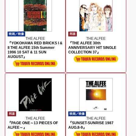
映画／映像
邦楽
THE ALFEE
THE ALFEE
『YOKOHAMA RED BRICKS I &
『THE ALFEE 30th
II THE ALFEE 15th Summer
ANNIVERSARY HIT SINGLE
1996 10 SAT & 11 SUN
COLLECTION 37』
AUGUST』
邦楽
映画／映像
THE ALFEE
THE ALFEE
『PAGE ONE～13 PIECES OF
『SUNSET-SUNRISE 1987
ALFEE～』
AUG.8-9』