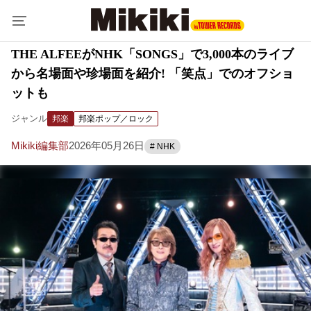
THE ALFEEがNHK「SONGS」で3,000本のライブ
から名場面や珍場面を紹介! 「笑点」でのオフショ
ットも
ジャンル
邦楽
邦楽ポップ／ロック
Mikiki編集部
2026年05月26日
# NHK