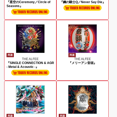
『星空のCeremony／Circle of
『鋼の騎士Q／Never Say Die』
Seasons』
邦楽
邦楽
THE ALFEE
THE ALFEE
『SINGLE CONNECTION & AGR
『メリーアン音頭』
- Metal & Acoustic -』
邦楽
邦楽