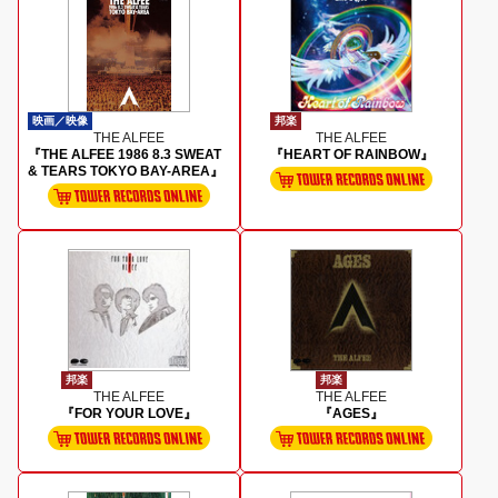
映画／映像
邦楽
THE ALFEE
THE ALFEE
『THE ALFEE 1986 8.3 SWEAT
『HEART OF RAINBOW』
& TEARS TOKYO BAY-AREA』
邦楽
邦楽
THE ALFEE
THE ALFEE
『FOR YOUR LOVE』
『AGES』