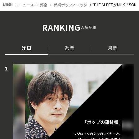
Mikiki
ニュース
邦楽
邦楽ポップ／ロック
THE ALFEEがNHK「
RANKING
人気記事
昨日
週間
月間