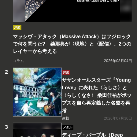
洋楽
マッシヴ・アタック（Massive Attack）はフジロック
で何を問うた? 柴那典が〈現地〉と〈配信〉、2つの
レイヤーから考える
コラム
2026年08月04日
邦楽
サザンオールスターズ『Young
Love』に表れた〈らしさ〉と
〈らしくなさ〉 桑田佳祐がポッ
プスを自ら再定義した名盤を再
考
連載
2026年07月30日
メタル
ディープ・パープル（Deep