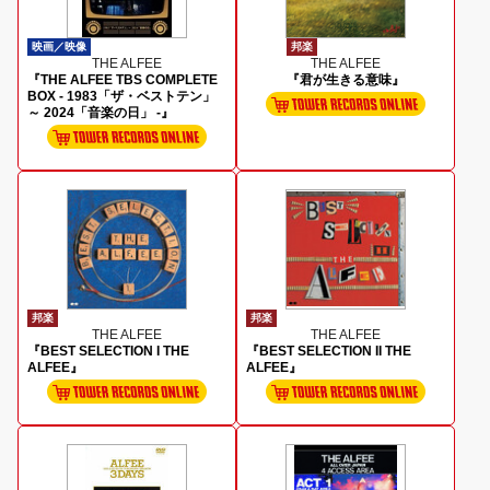
映画／映像
邦楽
THE ALFEE
THE ALFEE
『THE ALFEE TBS COMPLETE
『君が生きる意味』
BOX - 1983「ザ・ベストテン」
～ 2024「音楽の日」 -』
邦楽
邦楽
THE ALFEE
THE ALFEE
『BEST SELECTION I THE
『BEST SELECTION II THE
ALFEE』
ALFEE』