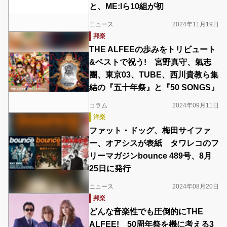
と、ME:Iら10組が初
ニュース
2024年11月19日
邦楽
THE ALFEEの歩みをトリビュート
&ベストで祝う! 宮野真守、氣志
團、東京03、TUBE、西川貴教ら集
結の『五十年祭』と『50 SONGS』
コラム
2024年09月11日
洋楽
ファット・ドッグ、梅田サイファ
ー、オアシスが表紙 タワレコのフ
リーマガジンbounce 489号、8月
25日に発行
ニュース
2024年08月20日
邦楽
どんな音楽性でも圧倒的にTHE
ALFEE! 50周年祭を機に考える3