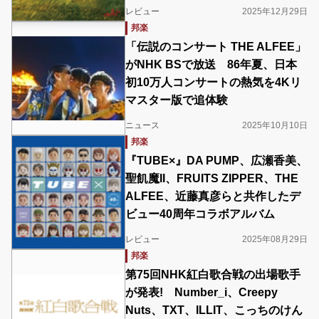
レビュー
2025年12月29日
邦楽
「伝説のコンサート THE ALFEE」
がNHK BSで放送 86年夏、日本
初10万人コンサートの熱気を4Kリ
マスター版で追体験
ニュース
2025年10月10日
邦楽
『TUBE×』DA PUMP、広瀬香美、
聖飢魔II、FRUITS ZIPPER、THE
ALFEE、近藤真彦らと共作したデ
ビュー40周年コラボアルバム
レビュー
2025年08月29日
邦楽
第75回NHK紅白歌合戦の出場歌手
が発表! Number_i、Creepy
Nuts、TXT、ILLIT、こっちのけん