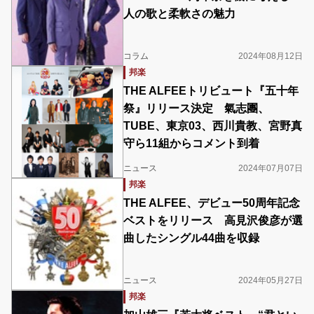
人の歌と柔軟さの魅力
コラム
2024年08月12日
邦楽
THE ALFEEトリビュート『五十年
祭』リリース決定 氣志團、
TUBE、東京03、西川貴教、宮野真
守ら11組からコメント到着
ニュース
2024年07月07日
邦楽
THE ALFEE、デビュー50周年記念
ベストをリリース 高見沢俊彦が選
曲したシングル44曲を収録
ニュース
2024年05月27日
邦楽