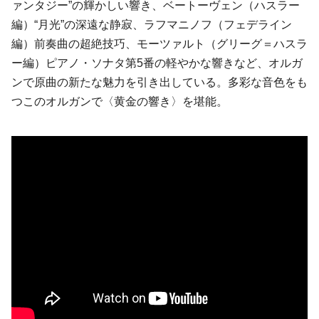
ァンタジー”の輝かしい響き、ベートーヴェン（ハスラー
編）“月光”の深遠な静寂、ラフマニノフ（フェデライン
編）前奏曲の超絶技巧、モーツァルト（グリーグ＝ハスラ
ー編）ピアノ・ソナタ第5番の軽やかな響きなど、オルガ
ンで原曲の新たな魅力を引き出している。多彩な音色をも
つこのオルガンで〈黄金の響き〉を堪能。