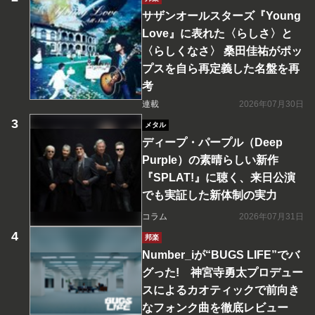
サザンオールスターズ『Young
Love』に表れた〈らしさ〉と
〈らしくなさ〉 桑田佳祐がポッ
プスを自ら再定義した名盤を再
考
連載
2026年07月30日
メタル
ディープ・パープル（Deep
Purple）の素晴らしい新作
『SPLAT!』に聴く、来日公演
でも実証した新体制の実力
コラム
2026年07月31日
邦楽
Number_iが“BUGS LIFE”でバ
グった! 神宮寺勇太プロデュー
スによるカオティックで前向き
なフォンク曲を徹底レビュー