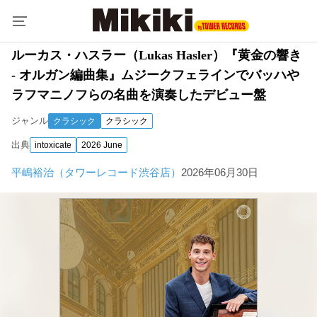
ルーカス・ハスラー（Lukas Hasler）『黄金の響き
- オルガン編曲集』ムジークフェラインでバッハや
ラフマニノフらの名曲を演奏したデビュー盤
ジャンル
クラシック
クラシック
出典
intoxicate
2026 June
平嶋裕治（タワーレコード渋谷店）
2026年06月30日