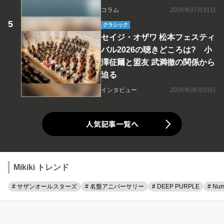
コラム
2026年07月31日
クラシック
セイジ・オザワ 松本フェスティ
バル2026の聴きどころは? 小
澤征爾と盟友 武満徹の関係から
迫る
インタビュー
2026年08月03日
人気記事一覧へ
Mikiki トレンド
# サザンオールスターズ
# 名盤アニバーサリー
# DEEP PURPLE
# Num