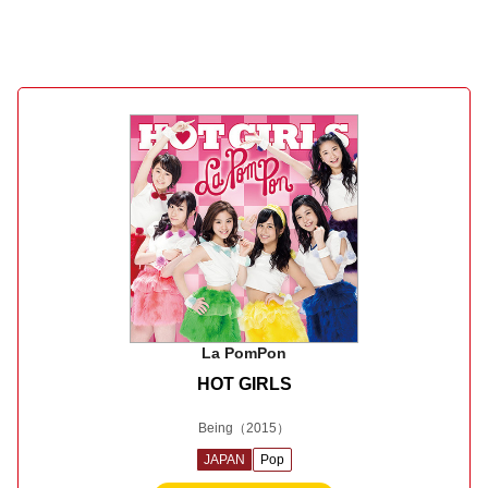
La PomPon
HOT GIRLS
Being
（2015）
JAPAN
Pop