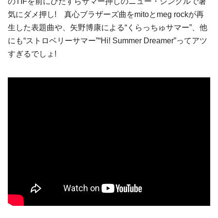
のTIFを前にひたすらサマー押しのニュー・シングルで暑
気にダメ押し!
真心ブラザーズ
曲を
mito
と
meg rock
が再
生した表題曲や、
矢野博康
による“くらっちゅサマー”、他
にも“ストロベリーサマー”“Hi! Summer Dreamer”ってアツ
すぎるでしょ!