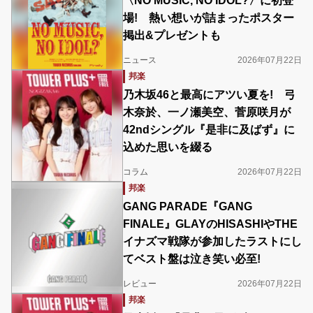
〈NO MUSIC, NO IDOL?〉に初登
場! 熱い想いが詰まったポスター
掲出&プレゼントも
ニュース
2026年07月22日
邦楽
乃木坂46と最高にアツい夏を! 弓
木奈於、一ノ瀬美空、菅原咲月が
42ndシングル『是非に及ばず』に
込めた思いを綴る
コラム
2026年07月22日
邦楽
GANG PARADE『GANG
FINALE』GLAYのHISASHIやTHE
イナズマ戦隊が参加したラストにし
てベスト盤は泣き笑い必至!
レビュー
2026年07月22日
邦楽