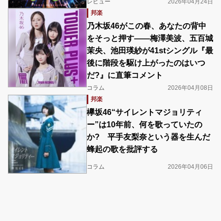
レビュー
2026年04月24日
邦楽
乃木坂46がこの春、あなたの背中
をそっと押す――梅澤美波、五百城
茉央、池田瑛紗が41stシングル『最
後に階段を駆け上がったのはいつ
だ?』に直筆コメント
コラム
2026年04月08日
邦楽
欅坂46“サイレントマジョリティ
ー”は10年前、何を歌っていたの
か? 平手友梨奈という器を生んだ
蜂起の歌を批評する
コラム
2026年04月06日