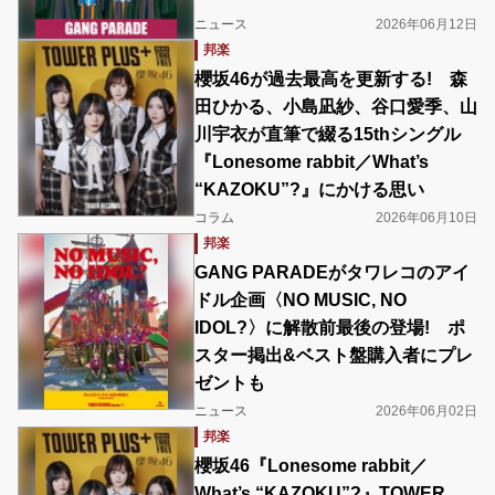
ニュース
2026年06月12日
邦楽
櫻坂46が過去最高を更新する! 森
田ひかる、小島凪紗、谷口愛季、山
川宇衣が直筆で綴る15thシングル
『Lonesome rabbit／What’s
“KAZOKU”?』にかける思い
コラム
2026年06月10日
邦楽
GANG PARADEがタワレコのアイ
ドル企画〈NO MUSIC, NO
IDOL?〉に解散前最後の登場! ポ
スター掲出&ベスト盤購入者にプレ
ゼントも
ニュース
2026年06月02日
邦楽
櫻坂46『Lonesome rabbit／
What’s “KAZOKU”?』TOWER