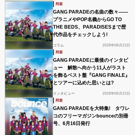
邦楽
GANG PARADEの名曲の数々――
プラニメやPOP名義からGO TO
THE BEDS、PARADISESまで歴
代作品をチェックしよう!
コラム
2026年06月22日
邦楽
GANG PARADEに最後のインタビ
ュー 解散へ向かう11人がラスト
を飾るベスト盤『GANG FINALE』
とツアーに込めた思いとは?
インタビュー
2026年06月22日
邦楽
GANG PARADEを大特集! タワレ
コのフリーマガジンbounceの別冊
号、6月16日発行