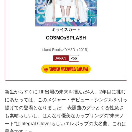
ミライスカート
COSMOsSPLASH
Island Roots／YM3D
（2015）
JAPAN
Pop
新生からすぐに
TIF
出場の未来を掴んだ4人。2年目に挑む
にあたっては、このメジャー・デビュー・シングルを引っ
提げての登場となりました! 表題曲のグッとくる性急さ
も素晴らしいし、はんなり優美なカップリングの“未来ノ
ート”は
Integral Clover
らしいエレポップの大名曲。これは
最高ですよ～。