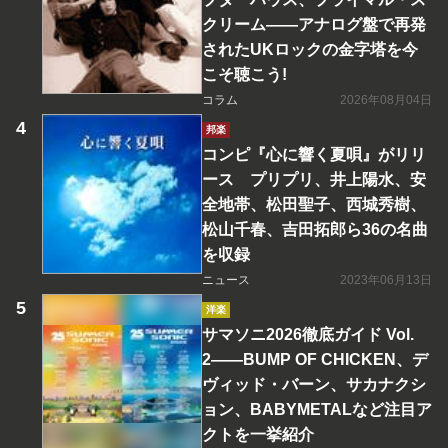
クリーム――アナログ盤で再発
されたUKロックの金字塔を今
こそ聴こう!
コラム
2026年08月04日
邦楽
コンピ『心に響く夏唄』がリリ
ース プリプリ、井上陽水、安
全地帯、松田聖子、西城秀樹、
松山千春、吉田拓郎ら36の名曲
を収録
ニュース
2023年06月13日
洋楽
サマソニ2026徹底ガイド Vol.
2――BUMP OF CHICKEN、デ
ヴィッド・バーン、サカナクシ
ョン、BABYMETALなど注目ア
クトを一挙紹介