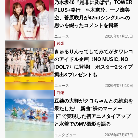
乃木坂46『是非に及ばず』TOWER
PLUS+発行 弓木奈於、一ノ瀬美
空、菅原咲月が42ndシングルへの
思いを綴ったコメントを掲載
ニュース
2026年07月15日
邦楽
きゅるりんってしてみてがタワレコ
のアイドル企画〈NO MUSIC, NO
IDOL?〉に登場! ポスター2タイプ
掲出&プレゼントも
ニュース
2026年07月10日
邦楽
豆柴の大群がクロちゃんとの約束を
果たした! 新曲“裸のマーメー
ド”で実現した初アニメタイアップ
と水着でのMV撮影を語る
インタビュー
2026年07月07日