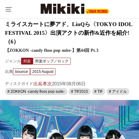
ミライスカートに夢アド、LinQら〈TOKYO IDOL
FESTIVAL 2015〉出演アクトの新作&近作を紹介!
（6）
【ZOKKON -candy floss pop suite-】第44回 Pt.3
ジャンル
邦楽
邦楽ポップ／ロック
出典
bounce
2015 August
出嶌孝次
2015年08月06日
ディスクガイド
# ZOKKON -candy floss pop suite-
# TIF2015
# TIF
# アイドル