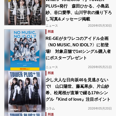
PLUS+発行 森田ひかる、小島凪
紗、谷口愛季、山川宇衣の撮り下ろ
し写真&メッセージ掲載
ニュース
2026年05月30日
邦楽
RE-GEがタワレコのアイドル企画
〈NO MUSIC, NO IDOL?〉に初登
場! 対象店舗で1stシングル購入者
にポスタープレゼント
ニュース
2026年05月21日
邦楽
少し大人な日向坂46を見逃さない
で! 山口陽世、藤嶌果歩、片山紗
希、松尾桜が直筆で綴る17thシン
グル『Kind of love』注目ポイント
コラム
2026年05月20日
邦楽