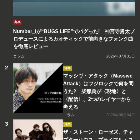
邦楽
Number_iが“BUGS LIFE”でバグった! 神宮寺勇太プ
ロデュースによるカオティックで前向きなフォンク曲
を徹底レビュー
コラム
2026年07月31日
洋楽
マッシヴ・アタック（Massive
Attack）はフジロックで何を問
うた? 柴那典が〈現地〉と
〈配信〉、2つのレイヤーから
考える
コラム
2026年08月04日
洋楽
ザ・ストーン・ローゼズ、チャ
プターハウス、プライマル・ス