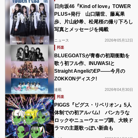
日向坂46『Kind of love』TOWER
PLUS+発行 山口陽世、藤嶌果
歩、片山紗希、松尾桜の撮り下ろし
写真とメッセージを掲載
ニュース
2026年05月12日
邦楽
BLUEGOATSが青春の初期衝動を
歌う初フル作、INUWASIと
Straight AngeliのEP――今月の
ZOKKONディスク!
連載
2026年04月30日
邦楽
PIGGS『ピグス・リベリオン』5人
体制での初アルバム! バンカラな
ロックやニューウェーブ調、大映ド
ラマの主題歌っぽい新曲も