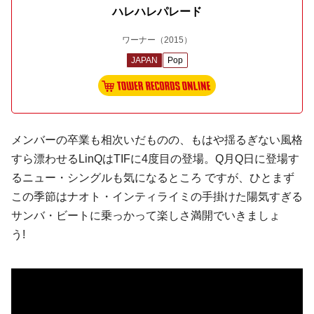
ハレハレパレード
ワーナー
（2015）
JAPAN
Pop
メンバーの卒業も相次いだものの、もはや揺るぎない風格
すら漂わせる
LinQ
はTIFに4度目の登場。Q月Q日に登場す
るニュー・シングルも気になるところ ですが、ひとまず
この季節は
ナオト・インティライミ
の手掛けた陽気すぎる
サンバ・ビートに乗っかって楽しさ満開でいきましょ
う!