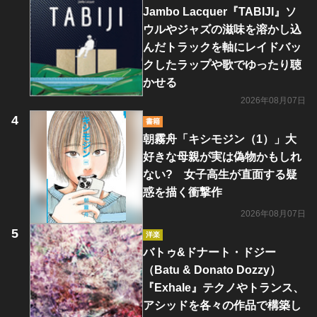
Jambo Lacquer『TABIJI』ソ
ウルやジャズの滋味を溶かし込
んだトラックを軸にレイドバッ
クしたラップや歌でゆったり聴
かせる
2026年08月07日
書籍
朝霧舟「キシモジン（1）」大
好きな母親が実は偽物かもしれ
ない? 女子高生が直面する疑
惑を描く衝撃作
2026年08月07日
洋楽
バトゥ&ドナート・ドジー
（Batu & Donato Dozzy）
『Exhale』テクノやトランス、
アシッドを各々の作品で構築し