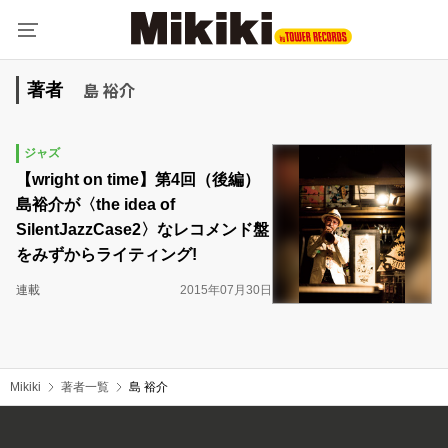
島 裕介
著者
ジャズ
【wright on time】第4回（後編）
島裕介が〈the idea of
SilentJazzCase2〉なレコメンド盤
をみずからライティング!
連載
2015年07月30日
Mikiki
著者一覧
島 裕介