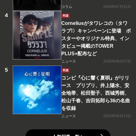
コラム
2026年07月31日
邦楽
Corneliusがタワレコの〈タワ
ラブ!〉キャンペーンに登場 ポ
スターやオリジナル特典、イン
タビュー掲載のTOWER
PLUS+配布など
ニュース
2026年08月07日
邦楽
コンピ『心に響く夏唄』がリリ
ース プリプリ、井上陽水、安
全地帯、松田聖子、西城秀樹、
松山千春、吉田拓郎ら36の名曲
を収録
ニュース
2023年06月13日