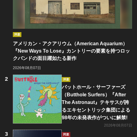
洋楽
アメリカン・アクアリウム（American Aquarium）
『New Ways To Lose』カントリーの要素を持つロッ
クバンドの面目躍如たる新作
2026年08月07日
洋楽
バットホール・サーファーズ
（Butthole Surfers）『After
The Astronaut』テキサスが誇
るエキセントリック集団による
98年の未発表作がついに解禁!
2026年08月07日
邦楽