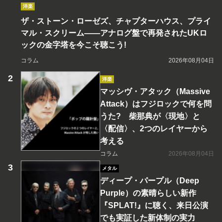
洋楽
ザ・ストーン・ローゼズ、チャプターハウス、プライ
マル・スクリーム――アナログ盤で再発されたUKロ
ックの金字塔を今こそ聴こう!
コラム
2026年08月04日
洋楽
マッシヴ・アタック（Massive
Attack）はフジロックで何を問
うた? 柴那典が〈現地〉と
〈配信〉、2つのレイヤーから
考える
コラム
2026年08月04日
メタル
ディープ・パープル（Deep
Purple）の素晴らしい新作
『SPLAT!』に聴く、来日公演
でも実証した新体制の実力