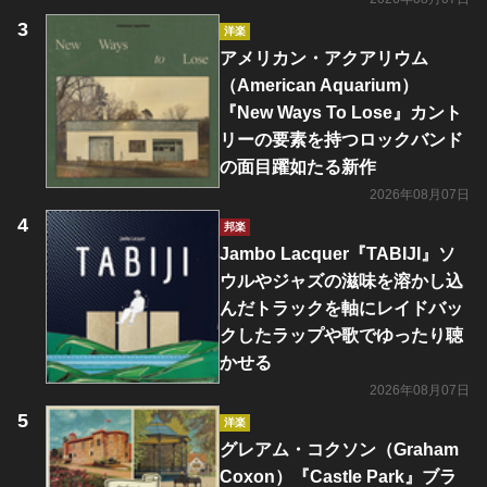
洋楽
アメリカン・アクアリウム
（American Aquarium）
『New Ways To Lose』カント
リーの要素を持つロックバンド
の面目躍如たる新作
2026年08月07日
邦楽
Jambo Lacquer『TABIJI』ソ
ウルやジャズの滋味を溶かし込
んだトラックを軸にレイドバッ
クしたラップや歌でゆったり聴
かせる
2026年08月07日
洋楽
グレアム・コクソン（Graham
Coxon）『Castle Park』ブラ