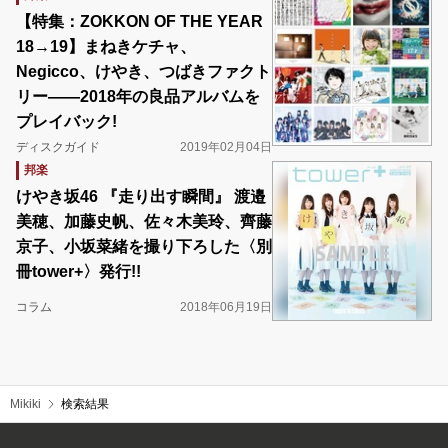
【特集：ZOKKON OF THE YEAR
18→19】まねきケチャ、
Negicco、けやき、つばきファクト
リー――2018年の良品アルバムを
プレイバック!
ディスクガイド
2019年02月04日
邦楽
けやき坂46 『走り出す瞬間』 渡邉
美穂、加藤史帆、佐々木美玲、齊藤
京子、小坂菜緒を撮り下ろした〈別
冊tower+〉発行!!
コラム
2018年06月19日
Mikiki
検索結果