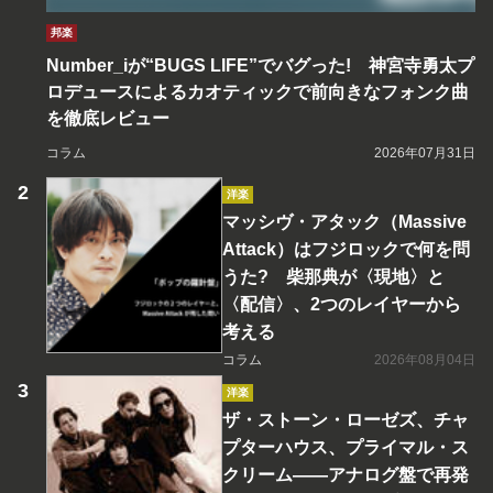
邦楽
Number_iが“BUGS LIFE”でバグった! 神宮寺勇太プ
ロデュースによるカオティックで前向きなフォンク曲
を徹底レビュー
コラム
2026年07月31日
洋楽
マッシヴ・アタック（Massive
Attack）はフジロックで何を問
うた? 柴那典が〈現地〉と
〈配信〉、2つのレイヤーから
考える
コラム
2026年08月04日
洋楽
ザ・ストーン・ローゼズ、チャ
プターハウス、プライマル・ス
クリーム――アナログ盤で再発