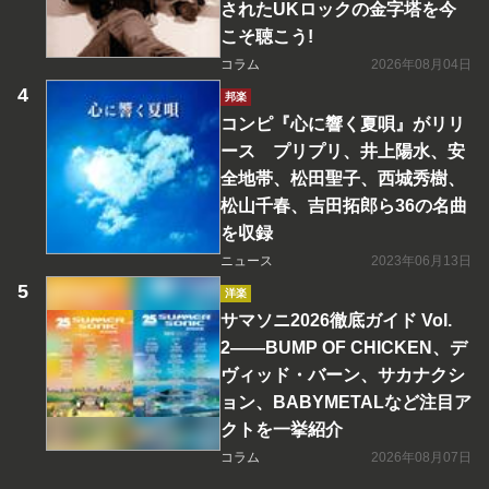
されたUKロックの金字塔を今
こそ聴こう!
コラム
2026年08月04日
邦楽
コンピ『心に響く夏唄』がリリ
ース プリプリ、井上陽水、安
全地帯、松田聖子、西城秀樹、
松山千春、吉田拓郎ら36の名曲
を収録
ニュース
2023年06月13日
洋楽
サマソニ2026徹底ガイド Vol.
2――BUMP OF CHICKEN、デ
ヴィッド・バーン、サカナクシ
ョン、BABYMETALなど注目ア
クトを一挙紹介
コラム
2026年08月07日