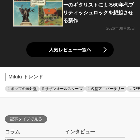
ーのギタリストによる60年代ブ
リティッシュロックを想起させ
る新作
2026年08月05日
人気レビュー一覧へ
Mikiki トレンド
# ポップの羅針盤
# サザンオールスターズ
# 名盤アニバーサリー
# DE
記事タイプで見る
コラム
インタビュー