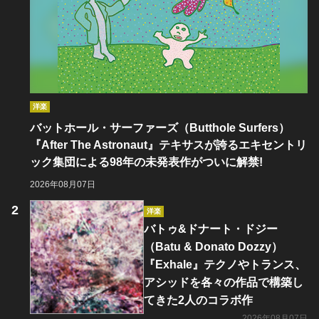
洋楽
バットホール・サーファーズ（Butthole Surfers）
『After The Astronaut』テキサスが誇るエキセントリ
ック集団による98年の未発表作がついに解禁!
2026年08月07日
洋楽
バトゥ&ドナート・ドジー
（Batu & Donato Dozzy）
『Exhale』テクノやトランス、
アシッドを各々の作品で構築し
てきた2人のコラボ作
2026年08月07日