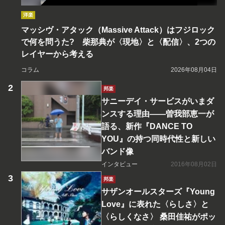
洋楽
マッシヴ・アタック（Massive Attack）はフジロック
で何を問うた? 柴那典が〈現地〉と〈配信〉、2つの
レイヤーから考える
コラム
2026年08月04日
邦楽
サニーデイ・サービスがいまダ
ンスする理由――曽我部恵一が
語る、新作『DANCE TO
YOU』の持つ同時代性と新しい
バンド像
インタビュー
2016年08月02日
邦楽
サザンオールスターズ『Young
Love』に表れた〈らしさ〉と
〈らしくなさ〉 桑田佳祐がポッ