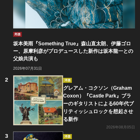
邦楽
坂本美雨『Something True』森山直太朗、伊藤ゴロ
ー、原摩利彦がプロデュースした新作は坂本龍一との
父娘共演も
2026年07月31日
洋楽
グレアム・コクソン（Graham
Coxon）『Castle Park』ブラ
ーのギタリストによる60年代ブ
リティッシュロックを想起させ
る新作
2026年08月05日
洋楽