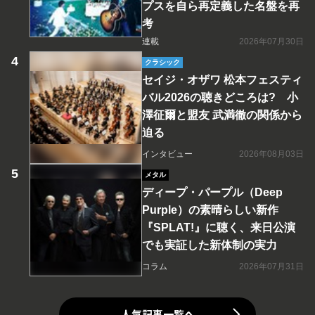
プスを自ら再定義した名盤を再
考
連載
2026年07月30日
クラシック
セイジ・オザワ 松本フェスティ
バル2026の聴きどころは? 小
澤征爾と盟友 武満徹の関係から
迫る
インタビュー
2026年08月03日
メタル
ディープ・パープル（Deep
Purple）の素晴らしい新作
『SPLAT!』に聴く、来日公演
でも実証した新体制の実力
コラム
2026年07月31日
人気記事一覧へ