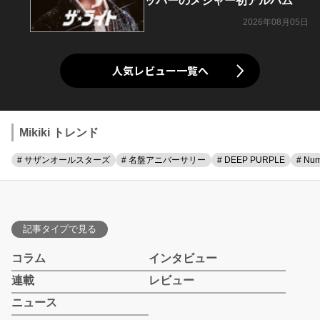
ッパーのメジャー初アルバム
2026年08月05日
人気レビュー一覧へ
Mikiki トレンド
# サザンオールスターズ
# 名盤アニバーサリー
# DEEP PURPLE
# Num
記事タイプで見る
コラム
インタビュー
連載
レビュー
ニュース