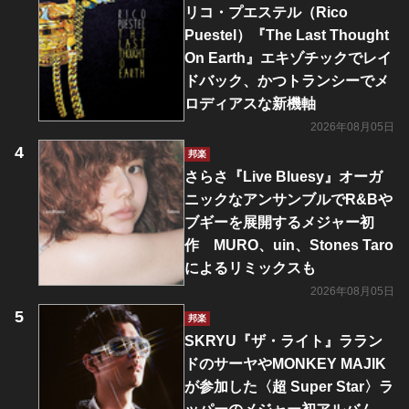
リコ・プエステル（Rico
Puestel）『The Last Thought
On Earth』エキゾチックでレイ
ドバック、かつトランシーでメ
ロディアスな新機軸
2026年08月05日
邦楽
さらさ『Live Bluesy』オーガ
ニックなアンサンブルでR&Bや
ブギーを展開するメジャー初
作 MURO、uin、Stones Taro
によるリミックスも
2026年08月05日
邦楽
SKRYU『ザ・ライト』ララン
ドのサーヤやMONKEY MAJIK
が参加した〈超 Super Star〉ラ