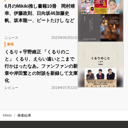
6月のMikiki推し書籍10冊 岡村靖
幸、伊藤政則、日向坂46加藤史
帆、坂本龍一、ビートたけし など
ニュース
2023年06月01日
書籍
くるり＋宇野維正 「くるりのこ
と」 くるり、えらい遠いとこまで
行かはったなあ。ファンファンの新
章や岸田繁との対談を新録して文庫
化
レビュー
2019年07月22日
Mikiki
検索結果