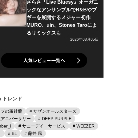
さらさ『Live Bluesy』オーガニ
ックなアンサンブルでR&Bやブ
ギーを展開するメジャー初作
MURO、uin、Stones Taroによ
るリミックスも
2026年08月05日
人気レビュー一覧へ
iki トレンド
ップの羅針盤
# サザンオールスターズ
盤アニバーサリー
# DEEP PURPLE
ber_i
# サニーデイ・サービス
# WEEZER
日
# BL
# 藤井 風