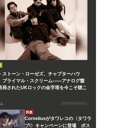
楽
・ストーン・ローゼズ、チャプターハウ
、プライマル・スクリーム――アナログ盤
再発されたUKロックの金字塔を今こそ聴こ
ム
2026年08月04日
邦楽
Corneliusがタワレコの〈タワラ
ブ!〉キャンペーンに登場 ポス