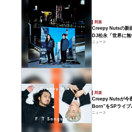
邦楽
Creepy Nu
DJ松永「世界に
ニュース
邦楽
Creepy Nutsが今
Born”をSPラ
ニュース