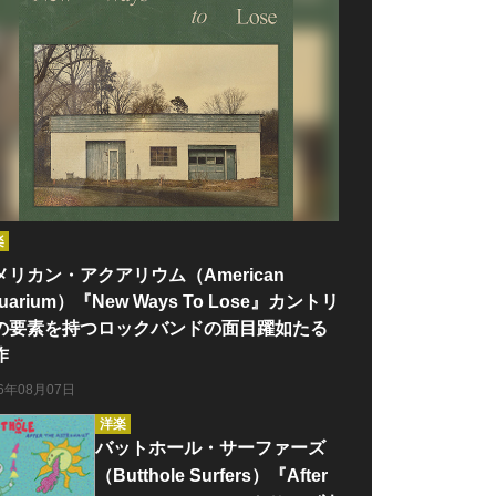
楽
メリカン・アクアリウム（American
uarium）『New Ways To Lose』カントリ
の要素を持つロックバンドの面目躍如たる
作
26年08月07日
洋楽
バットホール・サーファーズ
（Butthole Surfers）『After