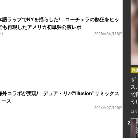
sが日本語ラップでNYを揺らした! コーチェラの熱狂をヒッ
でも再現したアメリカ初単独公演レポ
ート
2026年04月18日
洋
ザ
ス
初の海外コラボが実現! デュア・リパ“Illusion”リミックス
で
リース
う!
2024年07月26日
コラ