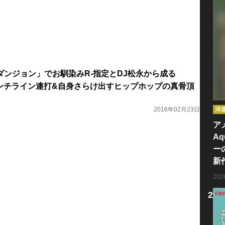
ダンジョン」でお馴染みR-指定とDJ松永から成る
ts、パンチライン連打&自身さらけ出すヒップホップの真骨頂
2016年02月23日
洋
ア
Aq
ー
新
20