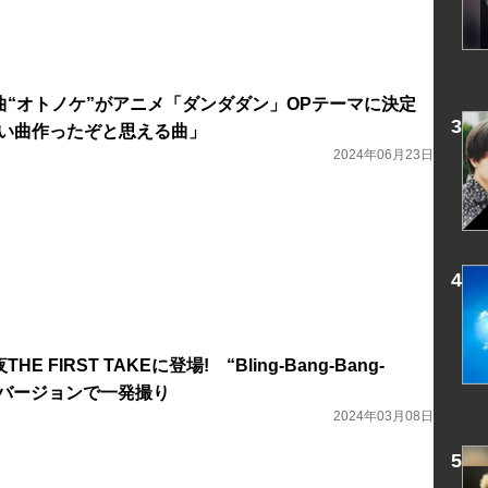
tsの新曲“オトノケ”がアニメ「ダンダダン」OPテーマに決定
無い曲作ったぞと思える曲」
2024年06月23日
夜THE FIRST TAKEに登場! “Bling-Bang-Bang-
イブバージョンで一発撮り
2024年03月08日