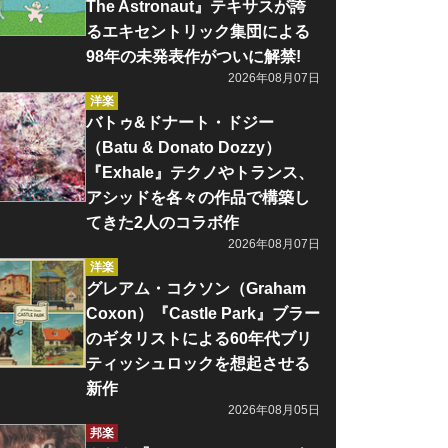
The Astronaut』テキサスが誇
るエキセントリック集団による
98年の未発表作がついに解禁!
2026年08月07日
洋楽
バトゥ&ドナート・ドジー
（Batu & Donato Dozzy）
『Exhale』テクノやトランス、
アシッドを各々の作品で構築し
てきた2人のコラボ作
2026年08月07日
洋楽
グレアム・コクソン（Graham
Coxon）『Castle Park』ブラー
のギタリストによる60年代ブリ
ティッシュロックを想起させる
新作
2026年08月05日
邦楽