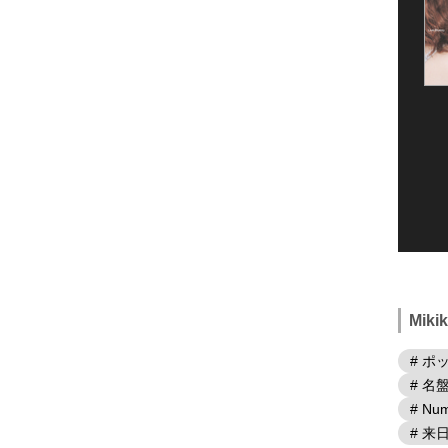
Mik
# ポ
# 名
# Num
# 来