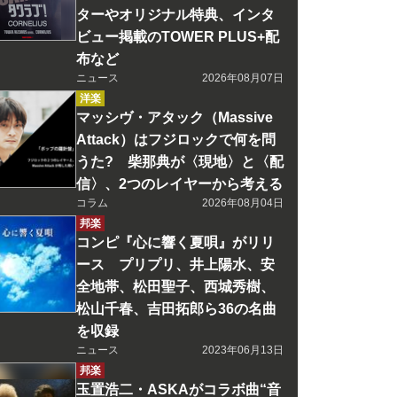
ターやオリジナル特典、インタ
ビュー掲載のTOWER PLUS+配
布など
ニュース
2026年08月07日
洋楽
マッシヴ・アタック（Massive
Attack）はフジロックで何を問
うた? 柴那典が〈現地〉と〈配
信〉、2つのレイヤーから考える
コラム
2026年08月04日
邦楽
コンピ『心に響く夏唄』がリリ
ース プリプリ、井上陽水、安
全地帯、松田聖子、西城秀樹、
松山千春、吉田拓郎ら36の名曲
を収録
ニュース
2023年06月13日
邦楽
玉置浩二・ASKAがコラボ曲“音