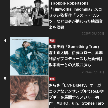
（Robbie Robertson）
『Filmworks: Insomnia』スコ
セッシ監督作「ラスト・ワル
ツ」など自身が携わった映画音
楽を収録
2026年08月06日
邦楽
坂本美雨『Something True』
森山直太朗、伊藤ゴロー、原摩
利彦がプロデュースした新作は
坂本龍一との父娘共演も
2026年07月31日
邦楽
さらさ『Live Bluesy』オーガ
ニックなアンサンブルでR&Bや
ブギーを展開するメジャー初
作 MURO、uin、Stones Taro