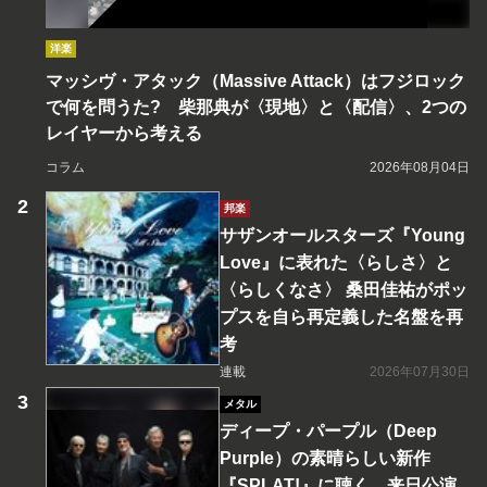
洋楽
マッシヴ・アタック（Massive Attack）はフジロック
で何を問うた? 柴那典が〈現地〉と〈配信〉、2つの
レイヤーから考える
コラム
2026年08月04日
邦楽
サザンオールスターズ『Young
Love』に表れた〈らしさ〉と
〈らしくなさ〉 桑田佳祐がポッ
プスを自ら再定義した名盤を再
考
連載
2026年07月30日
メタル
ディープ・パープル（Deep
Purple）の素晴らしい新作
『SPLAT!』に聴く、来日公演