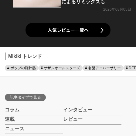
によるリミックスも
2026年08月05日
人気レビュー一覧へ
Mikiki トレンド
# ポップの羅針盤
# サザンオールスターズ
# 名盤アニバーサリー
# DE
記事タイプで見る
コラム
インタビュー
連載
レビュー
ニュース