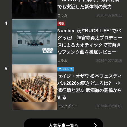
でも実証した新体制の実力
コラム
2026年07月31日
邦楽
Number_iが“BUGS LIFE”でバ
グった! 神宮寺勇太プロデュー
スによるカオティックで前向き
なフォンク曲を徹底レビュー
コラム
2026年07月31日
クラシック
セイジ・オザワ 松本フェスティ
バル2026の聴きどころは? 小
澤征爾と盟友 武満徹の関係から
迫る
インタビュー
2026年08月03日
人気記事一覧へ