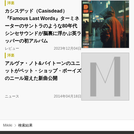
洋楽
カシスデッド（Casisdead）
『Famous Last Words』ターミネ
ーターのサントラのような80年代
シンセサウンドが脳裏に浮かぶ英ラ
ッパーの初アルバム
レビュー
2023年12月04日
洋楽
アルヴァ・ノト&バイトーンのユニ
ットがペット・ショップ・ボーイズ
のニール迎えた新曲公開
ニュース
2014年04月18日
Mikiki
検索結果