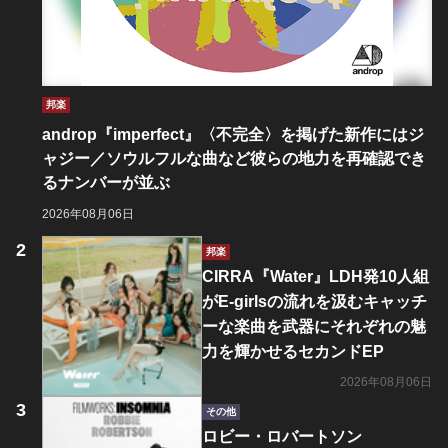
邦楽
androp『imperfect』〈不完全〉を掲げた新作にはジ
ャジー／ソウルフルな曲など彼らの地力を再確認でき
るナンバーが並ぶ
2026年08月06日
邦楽
CIRRA『Water』LDH発10人組
がE-girlsの流れを汲むキャッチ
ーな楽曲を武器にそれぞれの魅
力を輝かせるセカンドEP
2026年08月06日
その他
ロビー・ロバートソン