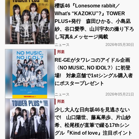
櫻坂46『Lonesome rabbit／
What’s “KAZOKU”?』TOWER
PLUS+発行 森田ひかる、小島凪
紗、谷口愛季、山川宇衣の撮り下ろ
し写真&メッセージ掲載
ニュース
2026年05月30日
邦楽
RE-GEがタワレコのアイドル企画
〈NO MUSIC, NO IDOL?〉に初登
場! 対象店舗で1stシングル購入者
にポスタープレゼント
ニュース
2026年05月21日
邦楽
少し大人な日向坂46を見逃さない
で! 山口陽世、藤嶌果歩、片山紗
希、松尾桜が直筆で綴る17thシン
グル『Kind of love』注目ポイント