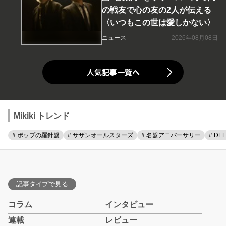
の戦友で心の友の2人が伝える
〈いつもこの世は愛しかない〉
ニュース
2026年08月08日
人気記事一覧へ
Mikiki トレンド
# ポップの羅針盤
# サザンオールスターズ
# 名盤アニバーサリー
# DE
記事タイプで見る
コラム
インタビュー
連載
レビュー