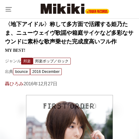
〈地下アイドル〉称して多方面で活躍する姫乃た
ま、ニューウェイヴ歌謡や箱庭サイケなど多彩なサ
ウンドに素朴な歌声乗せた完成度高いフル作
MY BEST!
ジャンル
邦楽
邦楽ポップ／ロック
出典
bounce
2016 December
轟ひろみ
2016年12月27日