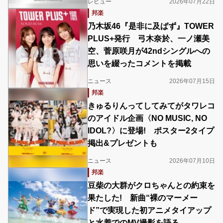
レビュー
2026年07月22日
邦楽
乃木坂46『是非に及ばず』TOWER
PLUS+発行 弓木奈於、一ノ瀬美
空、菅原咲月が42ndシングルへの
思いを綴ったコメントを掲載
ニュース
2026年07月15日
邦楽
きゅるりんってしてみてがタワレコ
のアイドル企画〈NO MUSIC, NO
IDOL?〉に登場! ポスター2タイプ
掲出&プレゼントも
ニュース
2026年07月10日
邦楽
豆柴の大群がクロちゃんとの約束を
果たした! 新曲“裸のマーメー
ド”で実現した初アニメタイアップ
と水着でのMV撮影を語る