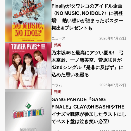
Finallyがタワレコのアイドル企画
〈NO MUSIC, NO IDOL?〉に初登
場! 熱い想いが詰まったポスター
掲出&プレゼントも
ニュース
2026年07月22日
邦楽
乃木坂46と最高にアツい夏を! 弓
木奈於、一ノ瀬美空、菅原咲月が
42ndシングル『是非に及ばず』に
込めた思いを綴る
コラム
2026年07月22日
邦楽
GANG PARADE『GANG
FINALE』GLAYのHISASHIやTHE
イナズマ戦隊が参加したラストにし
てベスト盤は泣き笑い必至!