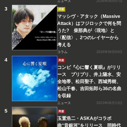
ニュース
2026年08月07日
洋楽
マッシヴ・アタック（Massive
Attack）はフジロックで何を問
うた? 柴那典が〈現地〉と
〈配信〉、2つのレイヤーから
考える
コラム
2026年08月04日
邦楽
コンピ『心に響く夏唄』がリリ
ース プリプリ、井上陽水、安
全地帯、松田聖子、西城秀樹、
松山千春、吉田拓郎ら36の名曲
を収録
ニュース
2023年06月13日
邦楽
玉置浩二・ASKAがコラボ
曲“音銀河”をリリース 同時代