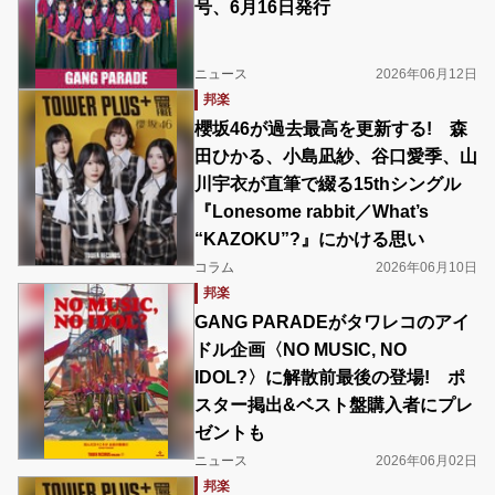
号、6月16日発行
ニュース
2026年06月12日
邦楽
櫻坂46が過去最高を更新する! 森
田ひかる、小島凪紗、谷口愛季、山
川宇衣が直筆で綴る15thシングル
『Lonesome rabbit／What’s
“KAZOKU”?』にかける思い
コラム
2026年06月10日
邦楽
GANG PARADEがタワレコのアイ
ドル企画〈NO MUSIC, NO
IDOL?〉に解散前最後の登場! ポ
スター掲出&ベスト盤購入者にプレ
ゼントも
ニュース
2026年06月02日
邦楽