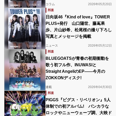
コラム
2026年05月20日
邦楽
日向坂46『Kind of love』TOWER
PLUS+発行 山口陽世、藤嶌果
歩、片山紗希、松尾桜の撮り下ろし
写真とメッセージを掲載
ニュース
2026年05月12日
邦楽
BLUEGOATSが青春の初期衝動を
歌う初フル作、INUWASIと
Straight AngeliのEP――今月の
ZOKKONディスク!
連載
2026年04月30日
邦楽
PIGGS『ピグス・リベリオン』5人
体制での初アルバム! バンカラな
ロックやニューウェーブ調、大映ド