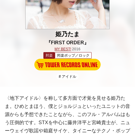
姫乃たま
『FIRST ORDER』
MY BEST!
2016
邦楽
邦楽ポップ／ロック
# アイドル
〈地下アイドル〉を称して多方面で才覚を見せる
姫乃た
ま
。
ひめとまほう
、
僕とジョルジュ
といったユニットの音
源からも予想できたことながら、このフル・アルバムはも
う圧倒的です。
STX
を中心に
藤井洋平
と
宮崎貴士
が、
ニュ
ーウェイヴ
歌謡や箱庭サイケ、タイニーな
テクノ・ポップ