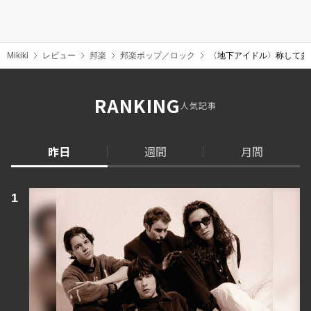
Mikiki
レビュー
邦楽
邦楽ポップ／ロック
〈地下アイドル〉称して多
RANKING
人気記事
昨日
週間
月間