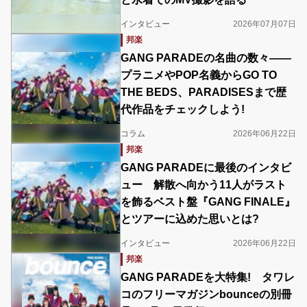
インタビュー
2026年07月07日
邦楽
GANG PARADEの名曲の数々――
プラニメやPOP名義からGO TO
THE BEDS、PARADISESまで歴
代作品をチェックしよう!
コラム
2026年06月22日
邦楽
GANG PARADEに最後のインタビ
ュー 解散へ向かう11人がラスト
を飾るベスト盤『GANG FINALE』
とツアーに込めた思いとは?
インタビュー
2026年06月22日
邦楽
GANG PARADEを大特集! タワレ
コのフリーマガジンbounceの別冊