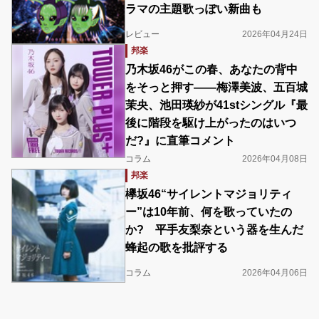
ラマの主題歌っぽい新曲も
レビュー
2026年04月24日
邦楽
乃木坂46がこの春、あなたの背中
をそっと押す――梅澤美波、五百城
茉央、池田瑛紗が41stシングル『最
後に階段を駆け上がったのはいつ
だ?』に直筆コメント
コラム
2026年04月08日
邦楽
欅坂46“サイレントマジョリティ
ー”は10年前、何を歌っていたの
か? 平手友梨奈という器を生んだ
蜂起の歌を批評する
コラム
2026年04月06日