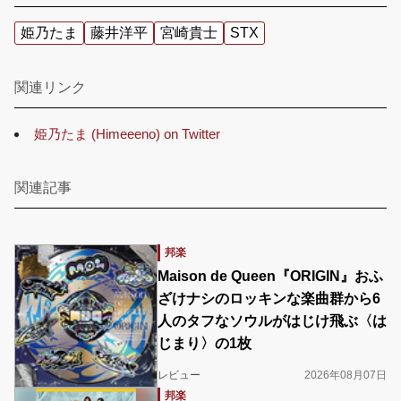
姫乃たま
藤井洋平
宮崎貴士
STX
関連リンク
姫乃たま (Himeeeno) on Twitter
関連記事
邦楽
Maison de Queen『ORIGIN』おふ
ざけナシのロッキンな楽曲群から6
人のタフなソウルがはじけ飛ぶ〈は
じまり〉の1枚
レビュー
2026年08月07日
邦楽