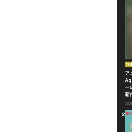
洋
ア
Aq
ー
新
20