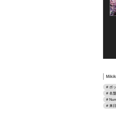
Mik
# ポ
# 名
# Num
# 来