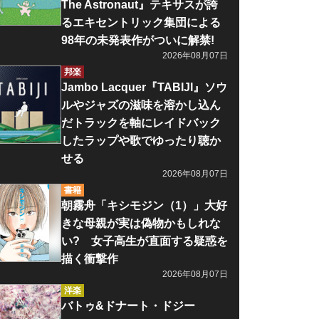
The Astronaut』テキサスが誇
るエキセントリック集団による
98年の未発表作がついに解禁!
2026年08月07日
邦楽
Jambo Lacquer『TABIJI』ソウ
ルやジャズの滋味を溶かし込ん
だトラックを軸にレイドバック
したラップや歌でゆったり聴か
せる
2026年08月07日
書籍
朝霧舟「キシモジン（1）」大好
きな母親が実は偽物かもしれな
い? 女子高生が直面する疑惑を
描く衝撃作
2026年08月07日
洋楽
バトゥ&ドナート・ドジー