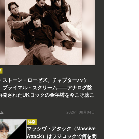
楽
・ストーン・ローゼズ、チャプターハウ
、プライマル・スクリーム――アナログ盤
再発されたUKロックの金字塔を今こそ聴こ
ム
2026年08月04日
洋楽
マッシヴ・アタック（Massive
Attack）はフジロックで何を問