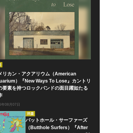
楽
メリカン・アクアリウム（American
uarium）『New Ways To Lose』カントリ
の要素を持つロックバンドの面目躍如たる
作
26年08月07日
洋楽
バットホール・サーファーズ
（Butthole Surfers）『After