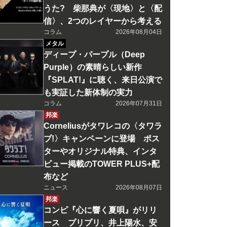
うた? 柴那典が〈現地〉と〈配
信〉、2つのレイヤーから考える
コラム
2026年08月04日
メタル
ディープ・パープル（Deep
Purple）の素晴らしい新作
『SPLAT!』に聴く、来日公演で
も実証した新体制の実力
コラム
2026年07月31日
邦楽
Corneliusがタワレコの〈タワラ
ブ!〉キャンペーンに登場 ポス
ターやオリジナル特典、インタ
ビュー掲載のTOWER PLUS+配
布など
ニュース
2026年08月07日
邦楽
コンピ『心に響く夏唄』がリリ
ース プリプリ、井上陽水、安