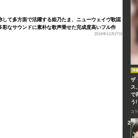
称して多方面で活躍する姫乃たま、ニューウェイヴ歌謡
多彩なサウンドに素朴な歌声乗せた完成度高いフル作
2016年12月27日
洋
ザ
ス
で
う!
コラ