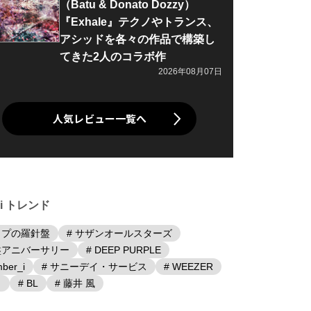
（Batu & Donato Dozzy）
『Exhale』テクノやトランス、
アシッドを各々の作品で構築し
てきた2人のコラボ作
2026年08月07日
人気レビュー一覧へ
iki トレンド
ップの羅針盤
# サザンオールスターズ
盤アニバーサリー
# DEEP PURPLE
ber_i
# サニーデイ・サービス
# WEEZER
日
# BL
# 藤井 風