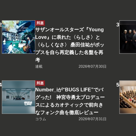
邦楽
サザンオールスターズ『Young
Love』に表れた〈らしさ〉と
〈らしくなさ〉 桑田佳祐がポッ
プスを自ら再定義した名盤を再
考
連載
2026年07月30日
邦楽
Number_iが“BUGS LIFE”でバ
グった! 神宮寺勇太プロデュー
スによるカオティックで前向き
なフォンク曲を徹底レビュー
コラム
2026年07月31日