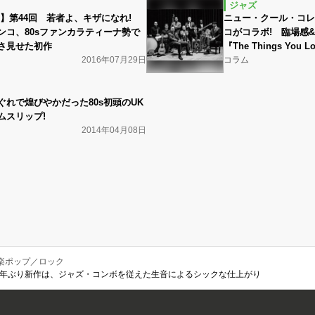
ジャズ
!】第44回 若者よ、キザになれ!
ニュー・クール・コレ
ンコ、80sファンカラティーナ勢で
コがコラボ! 臨場感
さ見せた初作
『The Things You 
2016年07月29日
コラム
ぐれで煌びやかだった80s初頭のUK
ムスリップ!
2014年04月08日
楽ポップ／ロック
y』 5年ぶり新作は、ジャズ・コンボを従えた生音によるシックな仕上がり