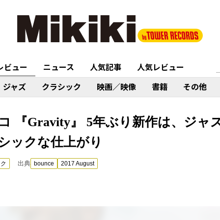
レビュー
ニュース
人気記事
人気レビュー
ジャズ
クラシック
映画／映像
書籍
その他
 『Gravity』 5年ぶり新作は、ジ
シックな仕上がり
出典
ック
bounce
2017 August