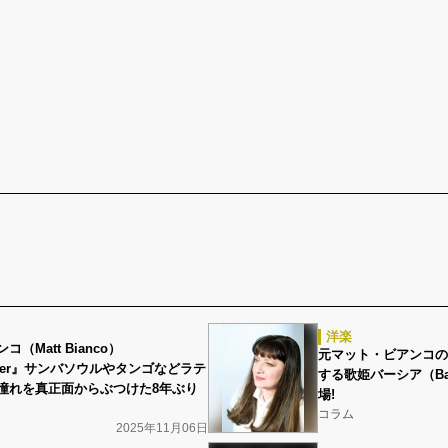
洋楽
（Matt Bianco）
元マット・ビアンコの
rader』サンバソウルやタンゴなどラテ
する歌姫バーシア（Basia
憧れを真正面からぶつけた8年ぶり
場!
コラム
2025年11月06日