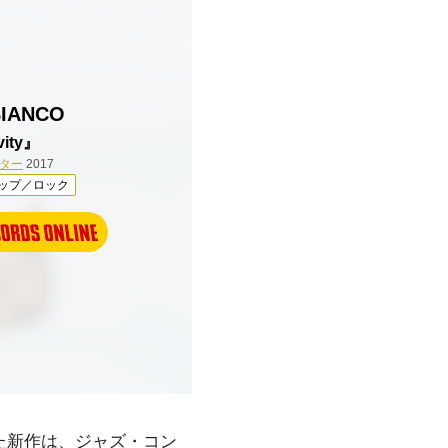
BIANCO
vity』
ター
2017
ップ／ロック
た新作は、ジャズ・コン