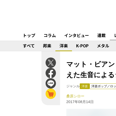
トップ
コラム
インタビュー
連載
すべて
邦楽
洋楽
K-POP
メタル
マット・ビアンコ
えた生音による
ジャンル
洋楽
洋楽ポップ／ロ
桑原シロー
2017年08月14日