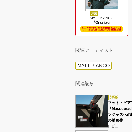
洋楽
MATT BIANCO
『Gravity』
関連アーティスト
MATT BIANCO
関連記事
洋楽
マット・ビアンコ
『Masque
ンジャズへの
の単独作
レビュー