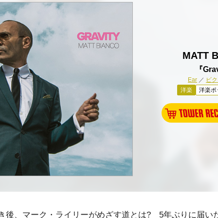
MATT 
『Gra
Ear
／
ビク
洋楽
洋楽ポ
き後、マーク・ライリーがめざす道とは? 5年ぶりに届い