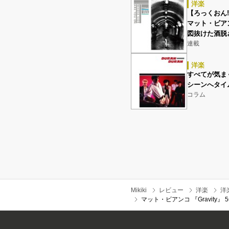
洋楽
【ろっくおん
マット・ビア
図抜けた酒脱
連載
洋楽
すべてが気ま
シーンへタイ
コラム
Mikiki
レビュー
洋楽
洋
マット・ビアンコ 『Gravit