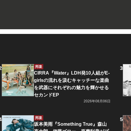
邦楽
CIRRA『Water』LDH発10人組がE-
girlsの流れを汲むキャッチーな楽曲
を武器にそれぞれの魅力を輝かせる
セカンドEP
2026年08月06日
邦楽
坂本美雨『Something True』森山