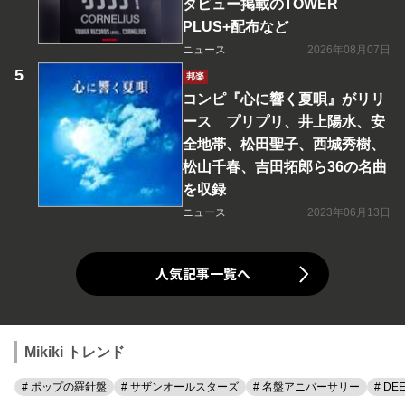
タビュー掲載のTOWER
PLUS+配布など
ニュース
2026年08月07日
邦楽
コンピ『心に響く夏唄』がリリ
ース プリプリ、井上陽水、安
全地帯、松田聖子、西城秀樹、
松山千春、吉田拓郎ら36の名曲
を収録
ニュース
2023年06月13日
人気記事一覧へ
Mikiki トレンド
# ポップの羅針盤
# サザンオールスターズ
# 名盤アニバーサリー
# DE