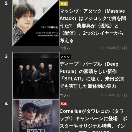
洋楽
マッシヴ・アタック（Massive
Attack）はフジロックで何を問
うた? 柴那典が〈現地〉と
〈配信〉、2つのレイヤーから
考える
コラム
2026年08月04日
メタル
ディープ・パープル（Deep
Purple）の素晴らしい新作
『SPLAT!』に聴く、来日公演
でも実証した新体制の実力
コラム
2026年07月31日
邦楽
Corneliusがタワレコの〈タワ
ラブ!〉キャンペーンに登場 ポ
スターやオリジナル特典、イン