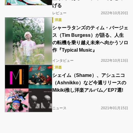
げる
レビュー
2022年10月20日
洋楽
シャーラタンズのティム・バージェ
ス（Tim Burgess）が語る、人生
の転機を乗り越え未来へ向かうソロ
作『Typical Music』
インタビュー
2022年10月13日
洋楽
シェイム（Shame）、アシュニコ
（Ashnikko）など今週リリースの
Mikiki推し洋楽アルバム／EP7選!
ニュース
2021年01月15日