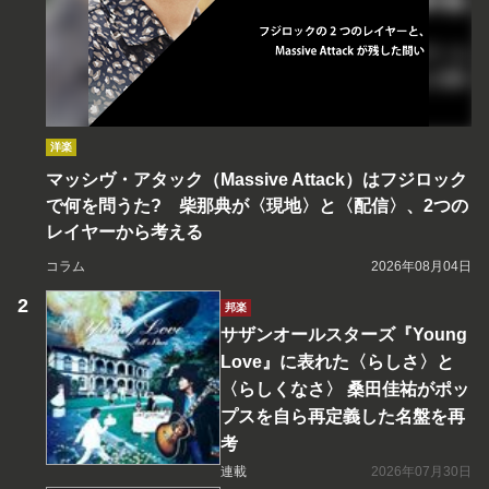
洋楽
マッシヴ・アタック（Massive Attack）はフジロック
で何を問うた? 柴那典が〈現地〉と〈配信〉、2つの
レイヤーから考える
コラム
2026年08月04日
邦楽
サザンオールスターズ『Young
Love』に表れた〈らしさ〉と
〈らしくなさ〉 桑田佳祐がポッ
プスを自ら再定義した名盤を再
考
連載
2026年07月30日