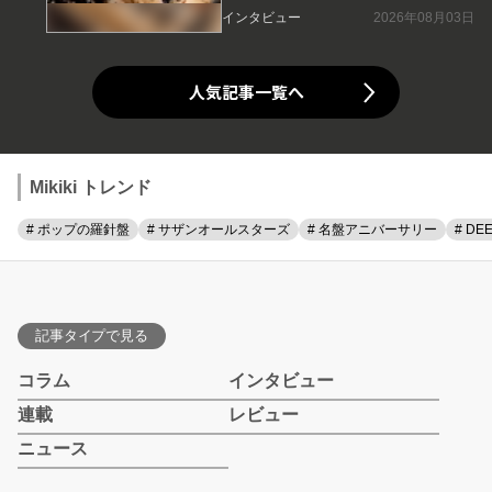
インタビュー
2026年08月03日
人気記事一覧へ
Mikiki トレンド
# ポップの羅針盤
# サザンオールスターズ
# 名盤アニバーサリー
# DE
記事タイプで見る
コラム
インタビュー
連載
レビュー
ニュース