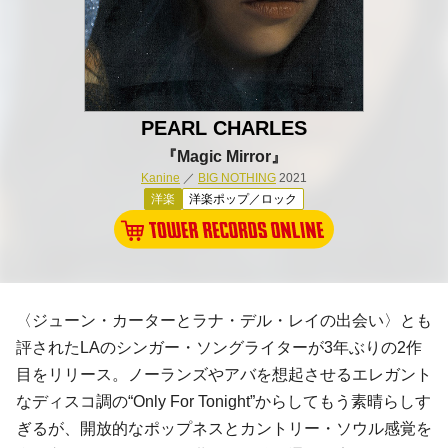
PEARL CHARLES
『Magic Mirror』
Kanine
／
BIG NOTHING
2021
洋楽
洋楽ポップ／ロック
〈ジューン・カーターとラナ・デル・レイの出会い〉とも
評されたLAのシンガー・ソングライターが3年ぶりの2作
目をリリース。ノーランズやアバを想起させるエレガント
なディスコ調の“Only For Tonight”からしてもう素晴らしす
ぎるが、開放的なポップネスとカントリー・ソウル感覚を