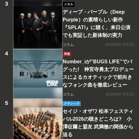
メタル
ディープ・パープル（Deep
Purple）の素晴らしい新作
『SPLAT!』に聴く、来日公演
でも実証した新体制の実力
コラム
2026年07月31日
邦楽
Number_iが“BUGS LIFE”でバ
グった! 神宮寺勇太プロデュー
スによるカオティックで前向き
なフォンク曲を徹底レビュー
コラム
2026年07月31日
クラシック
セイジ・オザワ 松本フェスティ
バル2026の聴きどころは? 小
澤征爾と盟友 武満徹の関係から
迫る