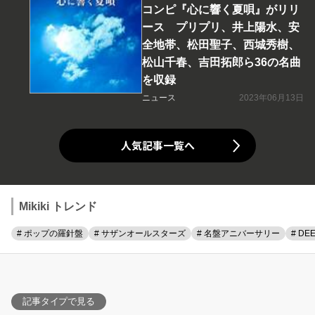
コンピ『心に響く夏唄』がリリ
ース プリプリ、井上陽水、安
全地帯、松田聖子、西城秀樹、
松山千春、吉田拓郎ら36の名曲
を収録
ニュース
2023年06月13日
人気記事一覧へ
Mikiki トレンド
# ポップの羅針盤
# サザンオールスターズ
# 名盤アニバーサリー
# DE
記事タイプで見る