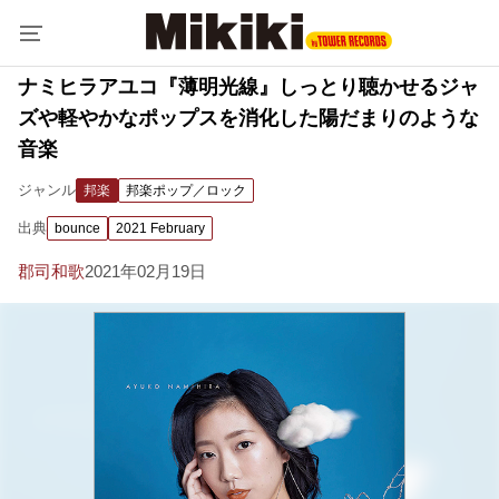
ナミヒラアユコ『薄明光線』しっとり聴かせるジャ
ズや軽やかなポップスを消化した陽だまりのような
音楽
ジャンル
邦楽
邦楽ポップ／ロック
出典
bounce
2021 February
郡司和歌
2021年02月19日