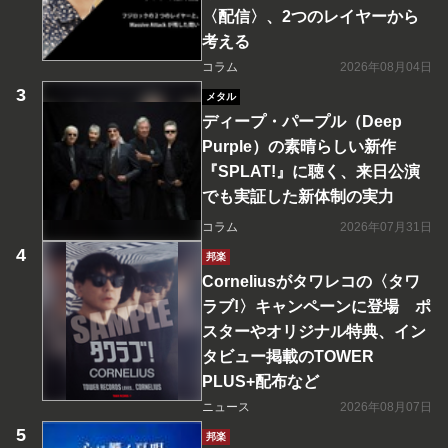
〈配信〉、2つのレイヤーから
考える
コラム
2026年08月04日
メタル
ディープ・パープル（Deep
Purple）の素晴らしい新作
『SPLAT!』に聴く、来日公演
でも実証した新体制の実力
コラム
2026年07月31日
邦楽
Corneliusがタワレコの〈タワ
ラブ!〉キャンペーンに登場 ポ
スターやオリジナル特典、イン
タビュー掲載のTOWER
PLUS+配布など
ニュース
2026年08月07日
邦楽