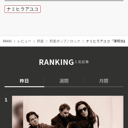
ナミヒラアユコ
Mikiki
レビュー
邦楽
邦楽ポップ／ロック
ナミヒラアユコ『薄明光線
RANKING
人気記事
昨日
週間
月間