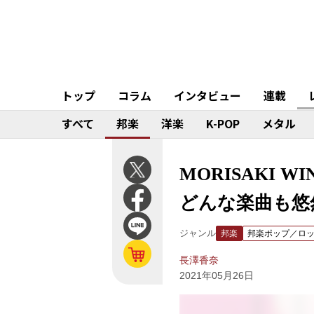
トップ
コラム
インタビュー
連載
すべて
邦楽
洋楽
K-POP
メタル
MORISAKI 
どんな楽曲も悠
ジャンル
邦楽
邦楽ポップ／ロ
長澤香奈
2021年05月26日