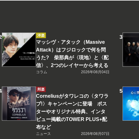
洋楽
マッシヴ・アタック（Massive
Attack）はフジロックで何を問
うた? 柴那典が〈現地〉と〈配
信〉、2つのレイヤーから考える
コラム
2026年08月04日
邦楽
Corneliusがタワレコの〈タワラ
ブ!〉キャンペーンに登場 ポス
ターやオリジナル特典、インタ
ビュー掲載のTOWER PLUS+配
布など
ニュース
2026年08月07日