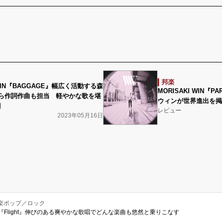
邦楽
 WIN『BAGGAGE』幅広く活動する森
MORISAKI WIN『P
ら作詞作曲も担当 軽やかな歌を堪
ウィンが世界進出を掲
目
レビュー
2023年05月16日
楽ポップ／ロック
ン）『Flight』伸びのある爽やかな歌唱でどんな楽曲も悠然と乗りこなす