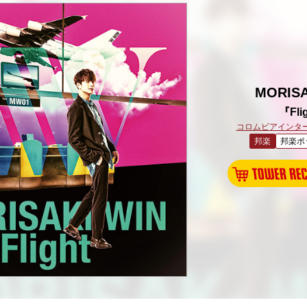
MORISA
『Fli
コロムビアインタ
邦楽
邦楽ポ