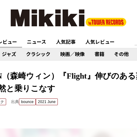
レビュー
ニュース
人気記事
人気レビュー
ジャズ
クラシック
映画／映像
書籍
その他
WIN（森崎ウィン）『Flight』伸びの
然と乗りこなす
出典
ック
bounce
2021 June