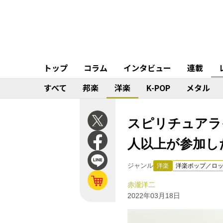
トップ
コラム
インタビュー
連載
すべて
邦楽
洋楽
K-POP
メタル
スピリチュアライズド（S
人以上が参加し
ジャンル
洋楽
洋楽ポップ／ロ
赤瀧洋二
2022年03月18日