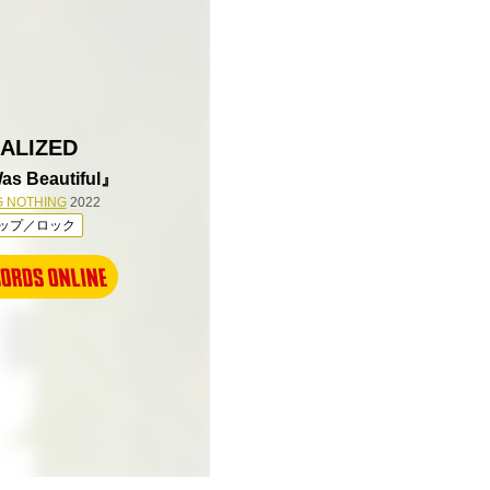
UALIZED
as Beautiful』
G NOTHING
2022
ップ／ロック