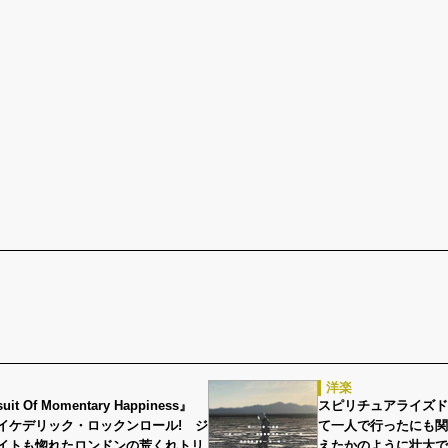
洋楽
it Of Momentary Happiness』
スピリチュアライズド 『An
イケデリック・ロックンロール! ジ
て一人で行ったにも関
イトも惚れたロンドンの荒くれトリ
えたかのように壮大で