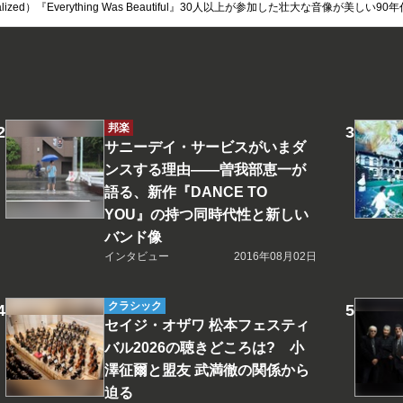
lized）『Everything Was Beautiful』30人以上が参加した壮大な音像が美し
邦楽
サニーデイ・サービスがいまダ
ンスする理由――曽我部恵一が
語る、新作『DANCE TO
YOU』の持つ同時代性と新しい
バンド像
インタビュー
2016年08月02日
クラシック
セイジ・オザワ 松本フェスティ
バル2026の聴きどころは? 小
澤征爾と盟友 武満徹の関係から
迫る