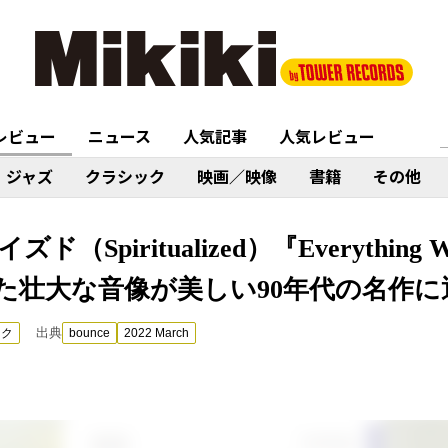
レビュー
ニュース
人気記事
人気レビュー
ジャズ
クラシック
映画／映像
書籍
その他
piritualized）『Everything Was
た壮大な音像が美しい90年代の名作に
出典
ック
bounce
2022 March