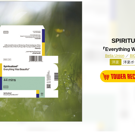
SPIRIT
『Everything W
Bella Union
／
BI
洋楽
洋楽ポ