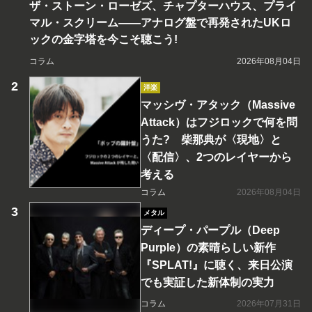
ザ・ストーン・ローゼズ、チャプターハウス、プライ
マル・スクリーム――アナログ盤で再発されたUKロ
ックの金字塔を今こそ聴こう!
コラム
2026年08月04日
洋楽
マッシヴ・アタック（Massive
Attack）はフジロックで何を問
うた? 柴那典が〈現地〉と
〈配信〉、2つのレイヤーから
考える
コラム
2026年08月04日
メタル
ディープ・パープル（Deep
Purple）の素晴らしい新作
『SPLAT!』に聴く、来日公演
でも実証した新体制の実力
コラム
2026年07月31日