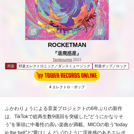
ROCKETMAN
『退廃惑星』
Tambourine
2022
邦楽
邦楽エレクトロニック／ダンスミュージック
邦楽ポップ／ロック
# エレクトロ・ポップ
ふかわりょうによる音楽プロジェクトの6年ぶりの新作
は、TikTokで総再生数9億回を突破した“どうにかなりそ
う”を筆頭に中毒性の高い楽曲が満載。MICOの歌う“today
in the hell”と“愛はしんどい”のように浮遊感のあるエレポ