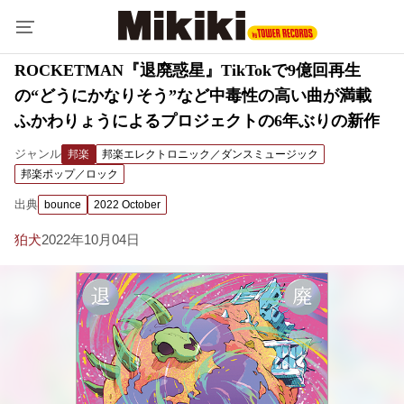
ROCKETMAN『退廃惑星』TikTokで9億回再生
の“どうにかなりそう”など中毒性の高い曲が満載
ふかわりょうによるプロジェクトの6年ぶりの新作
ジャンル
邦楽
邦楽エレクトロニック／ダンスミュージック
邦楽ポップ／ロック
出典
bounce
2022 October
狛犬
2022年10月04日