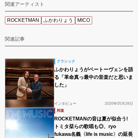
関連アーティスト
ROCKETMAN
ふかわりょう
MICO
関連記事
クラシック
ふかわりょうがベートーヴェンを語
る「革命真っ最中の音楽だと思いま
した」
インタビュー
2020年05月28日
邦楽
ROCKETMANの音は夏が似合う!
トミタ栞らの歌唱も◎、ryo
fukawa名義〈life is music〉の延長