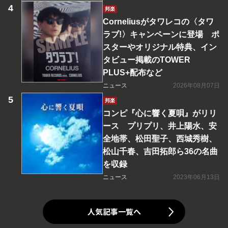
邦楽
Corneliusがタワレコの〈タワ
ラブ!〉キャンペーンに登場 ポ
スターやオリジナル特典、イン
タビュー掲載のTOWER
PLUS+配布など
ニュース
2026年08月07日
邦楽
コンピ『心に響く夏唄』がリリ
ース プリプリ、井上陽水、安
全地帯、松田聖子、西城秀樹、
松山千春、吉田拓郎ら36の名曲
を収録
ニュース
2023年06月13日
人気記事一覧へ