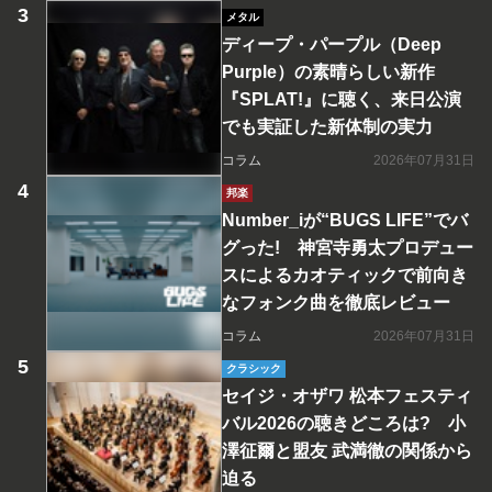
メタル
ディープ・パープル（Deep
Purple）の素晴らしい新作
『SPLAT!』に聴く、来日公演
でも実証した新体制の実力
コラム
2026年07月31日
邦楽
Number_iが“BUGS LIFE”でバ
グった! 神宮寺勇太プロデュー
スによるカオティックで前向き
なフォンク曲を徹底レビュー
コラム
2026年07月31日
クラシック
セイジ・オザワ 松本フェスティ
バル2026の聴きどころは? 小
澤征爾と盟友 武満徹の関係から
迫る