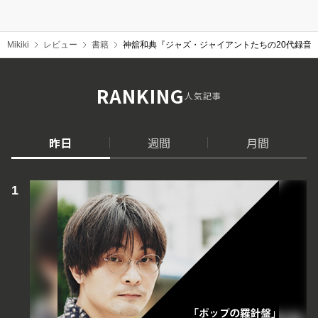
Mikiki
レビュー
書籍
神舘和典『ジャズ・ジャイアントたちの20代録音
RANKING
人気記事
昨日
週間
月間