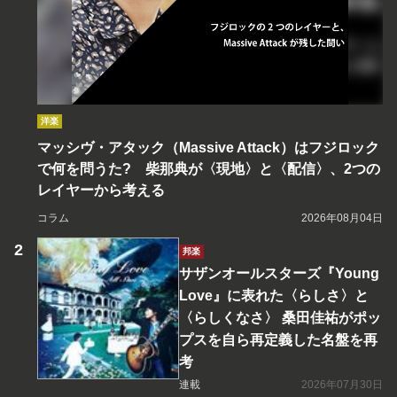
洋楽
マッシヴ・アタック（Massive Attack）はフジロック
で何を問うた? 柴那典が〈現地〉と〈配信〉、2つの
レイヤーから考える
コラム
2026年08月04日
邦楽
サザンオールスターズ『Young
Love』に表れた〈らしさ〉と
〈らしくなさ〉 桑田佳祐がポッ
プスを自ら再定義した名盤を再
考
連載
2026年07月30日