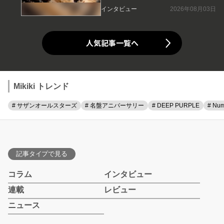
インタビュー
2026年08月03日
人気記事一覧へ
Mikiki トレンド
# サザンオールスターズ
# 名盤アニバーサリー
# DEEP PURPLE
# Num
記事タイプで見る
コラム
インタビュー
連載
レビュー
ニュース