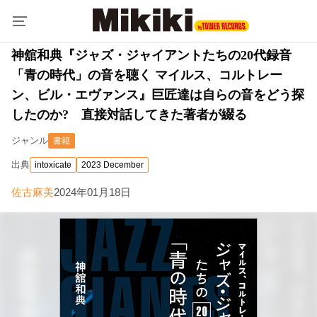
神舘和典『ジャズ・ジャイアントたちの20代録音
「青の時代」の音を聴く マイルス、コルトレー
ン、ビル・エヴァンス』巨匠達は自らの音をどう探
したのか? 直接対話してきた著者が綴る
ジャンル
書籍
出典
intoxicate
2023 December
佐古麻美
2024年01月18日