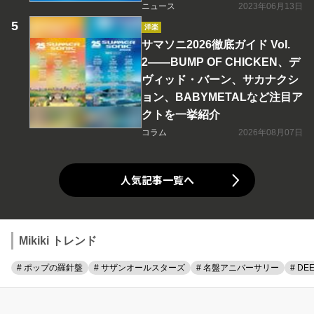
ニュース
2023年06月13日
洋楽
サマソニ2026徹底ガイド Vol.
2――BUMP OF CHICKEN、デ
ヴィッド・バーン、サカナクシ
ョン、BABYMETALなど注目ア
クトを一挙紹介
コラム
2026年08月07日
人気記事一覧へ
Mikiki トレンド
# ポップの羅針盤
# サザンオールスターズ
# 名盤アニバーサリー
# DE