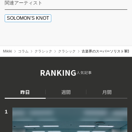
関連アーティスト
SOLOMON'S KNOT
Mikiki
コラム
クラシック
クラシック
古楽界のスーパーソリスト軍団、ソ
RANKING
人気記事
昨日
週間
月間