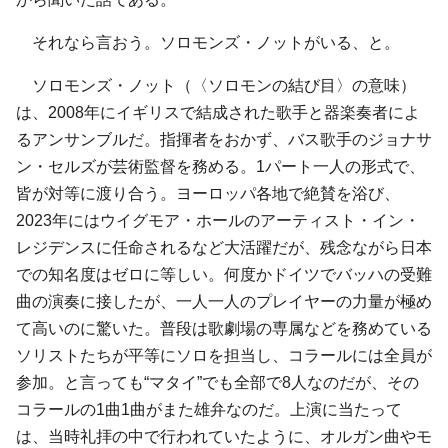
それなら言おう。ソロモンズ・ノットがいる、と。
ソロモンズ・ノット（〈ソロモンの結び目〉の意味）
は、2008年にイギリスで結成された歌手と器楽奏者によ
るアンサンブルだ。指揮者をおかず、バス歌手のジョナサ
ン・セルズが芸術監督を務める。1パート一人の形式で、
皆が対等に渡り合う。ヨーロッパ各地で絶賛を浴び、
2023年にはウイグモア・ホールのアーティスト・イン・
レジデンスに任命されるなど大活躍だが、残念ながら日本
での知名度はゼロに等しい。何度かドイツでバッハの受難
曲の演奏に接したが、一人一人のプレイヤーの力量が極め
て高いのに驚いた。普段は歌劇場の専属などを務めている
ソリストたちが平等にソロを担当し、コラールには全員が
参加。と言っても“マタイ”でも全部で8人なのだが、その
コラールの1曲1曲がまた雄弁なのだ。上演に当たって
は、当時礼拝の中で行われていたように、オルガン曲やモ