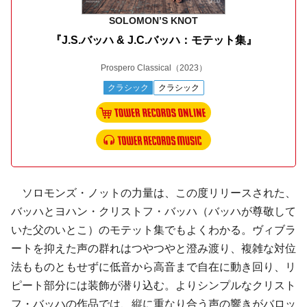
SOLOMON’S KNOT
『J.S.バッハ & J.C.バッハ：モテット集』
Prospero Classical
（2023）
クラシック
クラシック
ソロモンズ・ノットの力量は、この度リリースされた、
バッハとヨハン・クリストフ・バッハ（バッハが尊敬して
いた父のいとこ）のモテット集でもよくわかる。ヴィブラ
ートを抑えた声の群れはつやつやと澄み渡り、複雑な対位
法もものともせずに低音から高音まで自在に動き回り、リ
ピート部分には装飾が潜り込む。よりシンプルなクリスト
フ・バッハの作品では、縦に重なり合う声の響きがバロッ