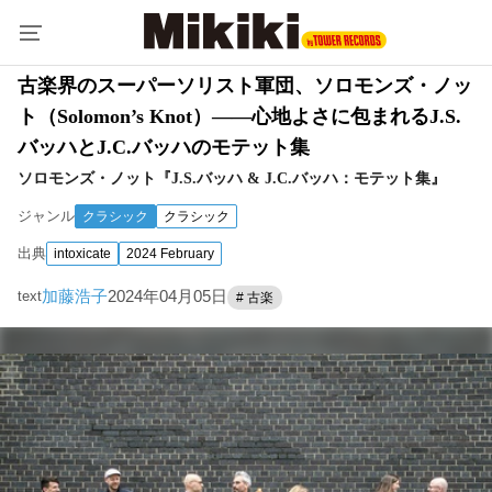
古楽界のスーパーソリスト軍団、ソロモンズ・ノッ
ト（Solomon’s Knot）――心地よさに包まれるJ.S.
バッハとJ.C.バッハのモテット集
ソロモンズ・ノット『J.S.バッハ & J.C.バッハ：モテット集』
ジャンル
クラシック
クラシック
出典
intoxicate
2024 February
加藤浩子
2024年04月05日
text
# 古楽