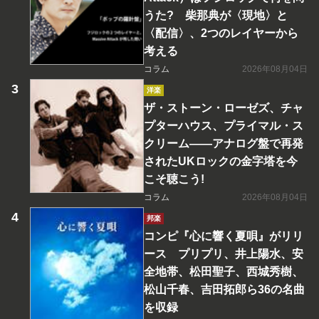
うた? 柴那典が〈現地〉と
〈配信〉、2つのレイヤーから
考える
コラム
2026年08月04日
洋楽
ザ・ストーン・ローゼズ、チャ
プターハウス、プライマル・ス
クリーム――アナログ盤で再発
されたUKロックの金字塔を今
こそ聴こう!
コラム
2026年08月04日
邦楽
コンピ『心に響く夏唄』がリリ
ース プリプリ、井上陽水、安
全地帯、松田聖子、西城秀樹、
松山千春、吉田拓郎ら36の名曲
を収録