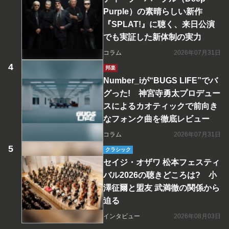
Purple）の素晴らしい新作
『SPLAT!』に聴く、来日公演
でも実証した新体制の実力
コラム
2026年07月31日
邦楽
Number_iが“BUGS LIFE”でバ
グった! 神宮寺勇太プロデュー
スによるカオティックで前向き
なフォンク曲を徹底レビュー
コラム
2026年07月31日
クラシック
セイジ・オザワ 松本フェスティ
バル2026の聴きどころは? 小
澤征爾と盟友 武満徹の関係から
迫る
インタビュー
2026年08月03日