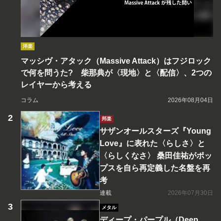
洋楽
マッシヴ・アタック（Massive Attack）はフジロック
で何を問うた? 柴那典が〈現地〉と〈配信〉、2つの
レイヤーから考える
コラム
2026年08月04日
邦楽
サザンオールスターズ『Young
Love』に表れた〈らしさ〉と
〈らしくなさ〉 桑田佳祐がポッ
プスを自ら再定義した名盤を再
考
連載
2026年07月30日
メタル
ディープ・パープル（Deep