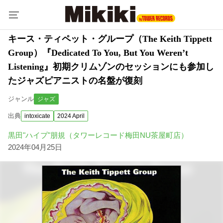
キース・ティペット・グループ（The Keith Tippett
Group）『Dedicated To You, But You Weren’t
Listening』初期クリムゾンのセッションにも参加し
たジャズピアニストの名盤が復刻
ジャンル
ジャズ
出典
intoxicate
2024 April
黒田"ハイプ"朋規（タワーレコード梅田NU茶屋町店）
2024年04月25日