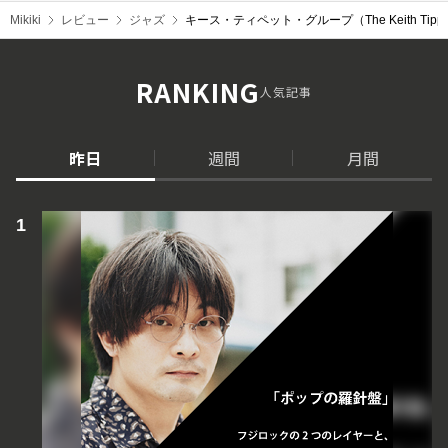
Mikiki
レビュー
ジャズ
キース・ティペット・グループ（The Keith Tippet
RANKING
人気記事
昨日
週間
月間