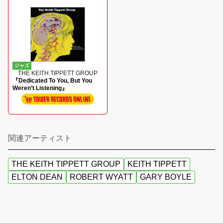
ジャズ
THE KEITH TIPPETT GROUP
『Dedicated To You, But You
Weren’t Listening』
関連アーティスト
THE KEITH TIPPETT GROUP
KEITH TIPPETT
ELTON DEAN
ROBERT WYATT
GARY BOYLE