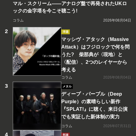
マル・スクリーム――アナログ盤で再発されたUKロ
ックの金字塔を今こそ聴こう!
コラム
2026年08月04日
洋楽
マッシヴ・アタック（Massive
Attack）はフジロックで何を問
うた? 柴那典が〈現地〉と
〈配信〉、2つのレイヤーから
考える
コラム
2026年08月04日
メタル
ディープ・パープル（Deep
Purple）の素晴らしい新作
『SPLAT!』に聴く、来日公演
でも実証した新体制の実力
コラム
2026年07月31日
邦楽