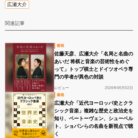
広瀬大介
関連記事
書籍
佐藤天彦、広瀬大介「名局と名曲の
あいだ 将棋と音楽の芸術性をめぐ
って」トップ棋士とドイツオペラ専
門の学者が異色の対談
レビュー
2026年06月02日
書籍
広瀬大介「近代ヨーロッパ史とクラ
シック音楽」複雑な歴史と政治史を
知り、ベートーヴェン、シューベル
ト、ショパンらの名曲を新視点で聴
く