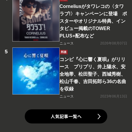
Corneliusがタワレコの〈タワ
ラブ!〉キャンペーンに登場 ポ
スターやオリジナル特典、イン
タビュー掲載のTOWER
PLUS+配布など
ニュース
2026年08月07日
邦楽
コンピ『心に響く夏唄』がリリ
ース プリプリ、井上陽水、安
全地帯、松田聖子、西城秀樹、
松山千春、吉田拓郎ら36の名曲
を収録
ニュース
2023年06月13日
人気記事一覧へ