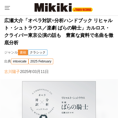
広瀬大介「オペラ対訳×分析ハンドブック リヒャル
ト・シュトラウス／楽劇 ばらの騎士」カルロス・
クライバー東京公演の話も 豊富な資料で名曲を徹
底分析
ジャンル
書籍
クラシック
出典
intoxicate
2025 February
古川陽子
2025年03月11日