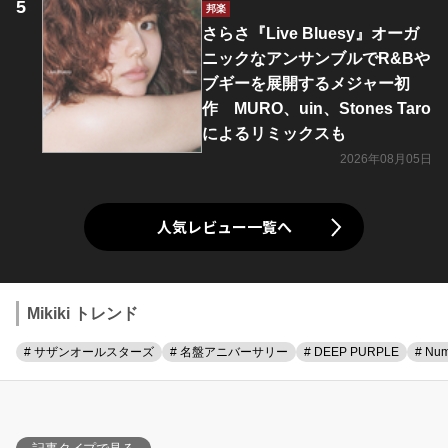
邦楽
さらさ『Live Bluesy』オーガ
ニックなアンサンブルでR&Bや
ブギーを展開するメジャー初
作 MURO、uin、Stones Taro
によるリミックスも
2026年08月05日
人気レビュー一覧へ
Mikiki トレンド
# サザンオールスターズ
# 名盤アニバーサリー
# DEEP PURPLE
# Num