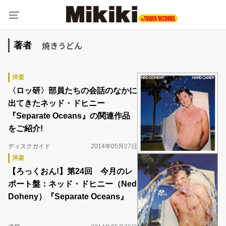
焼きうどん
著者
洋楽
〈ロッ研〉部員たちの会話のなかに
出てきたネッド・ドヒニー
『Separate Oceans』の関連作品
をご紹介!
ディスクガイド
2014年05月27日
洋楽
【ろっくおん!】第24回 今月のレ
ポート盤：ネッド・ドヒニー（Ned
Doheny）『Separate Oceans』