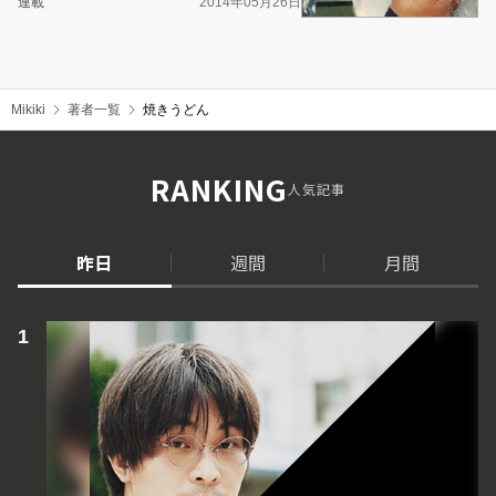
連載
2014年05月26日
Mikiki
著者一覧
焼きうどん
RANKING
人気記事
昨日
週間
月間