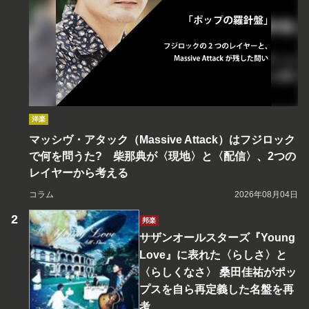
洋楽
マッシヴ・アタック（Massive Attack）はフジロック
で何を問うた? 柴那典が〈現地〉と〈配信〉、2つの
レイヤーから考える
コラム
2026年08月04日
邦楽
サザンオールスターズ『Young
Love』に表れた〈らしさ〉と
〈らしくなさ〉 桑田佳祐がポッ
プスを自ら再定義した名盤を再
考