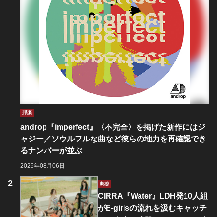
邦楽
androp『imperfect』〈不完全〉を掲げた新作にはジ
ャジー／ソウルフルな曲など彼らの地力を再確認でき
るナンバーが並ぶ
2026年08月06日
邦楽
CIRRA『Water』LDH発10人組
がE-girlsの流れを汲むキャッチ