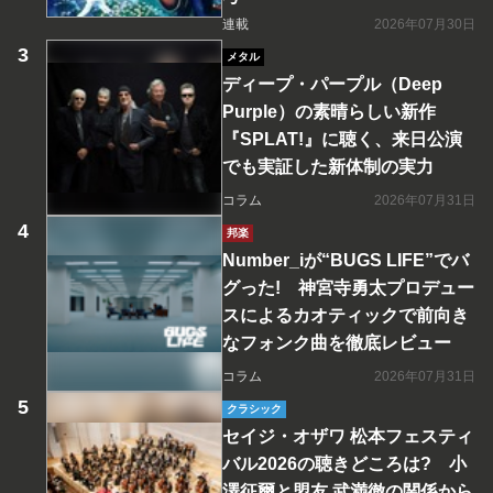
連載
2026年07月30日
メタル
ディープ・パープル（Deep
Purple）の素晴らしい新作
『SPLAT!』に聴く、来日公演
でも実証した新体制の実力
コラム
2026年07月31日
邦楽
Number_iが“BUGS LIFE”でバ
グった! 神宮寺勇太プロデュー
スによるカオティックで前向き
なフォンク曲を徹底レビュー
コラム
2026年07月31日
クラシック
セイジ・オザワ 松本フェスティ
バル2026の聴きどころは? 小
澤征爾と盟友 武満徹の関係から