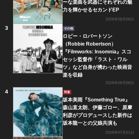
ーな楽曲を武器にそれぞれの魅
力を輝かせるセカンドEP
2026年08月06日
その他
ロビー・ロバートソン
（Robbie Robertson）
『Filmworks: Insomnia』スコ
セッシ監督作「ラスト・ワル
ツ」など自身が携わった映画音
楽を収録
2026年08月06日
邦楽
坂本美雨『Something True』
森山直太朗、伊藤ゴロー、原摩
利彦がプロデュースした新作は
坂本龍一との父娘共演も
2026年07月31日